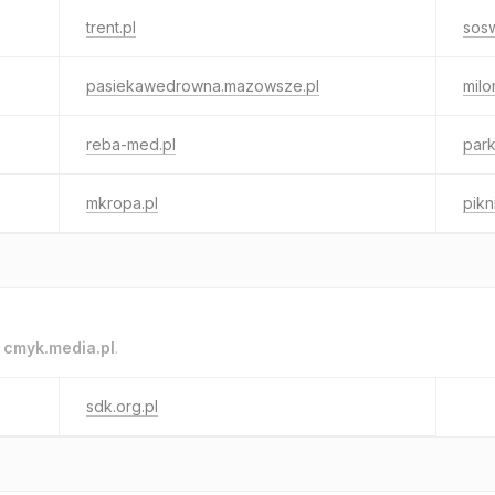
trent.pl
sosw
pasiekawedrowna.mazowsze.pl
mil
reba-med.pl
park
mkropa.pl
pikn
o
cmyk.media.pl
.
sdk.org.pl