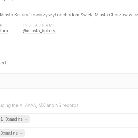
iasto Kultury” towarzyszył obchodom Święta Miasta Chorzów w cz
R
INSTAGRAM
tura
@miasto_kultury
ved
uding the A, AAAA, MX and NS records.
11 Domains
→
Domains
→