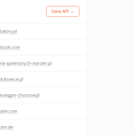
View API →
atory.pl
ebook.com
ria-spelnionych-marzen.pl
katowice.pl
eumgpe-chorzow.pl
tube.com
lohn.de