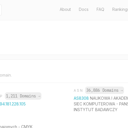
About
Docs
FAQ
Ranking
domain.
36,886 Domains
→
ASN
1,211 Domains
→
IP
AS8308
NAUKOWA I AKADE
194.181.228.105
SIEC KOMPUTEROWA - P
INSTYTUT BADAWCZY
znajomych - CMYK