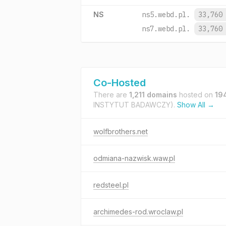
NS
ns5.webd.pl.
33,760
ns7.webd.pl.
33,760
Co-Hosted
There are
1,211 domains
hosted on
19
INSTYTUT BADAWCZY).
Show All →
wolfbrothers.net
odmiana-nazwisk.waw.pl
redsteel.pl
archimedes-rod.wroclaw.pl