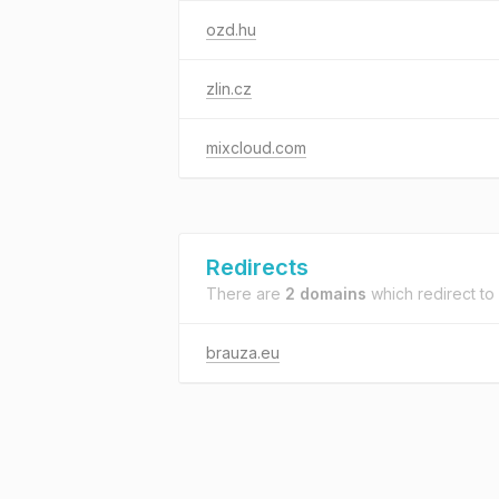
ozd.hu
zlin.cz
mixcloud.com
Redirects
There are
2 domains
which redirect to
brauza.eu