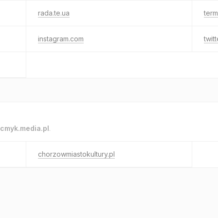
rada.te.ua
termo
instagram.com
twit
cmyk.media.pl
.
chorzowmiastokultury.pl