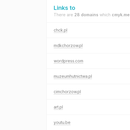
Links to
There are
28 domains
which
cmyk.med
chck.pl
mdkchorzow.pl
wordpress.com
muzeumhutnictwa.pl
cimchorzow.pl
art.pl
youtu.be