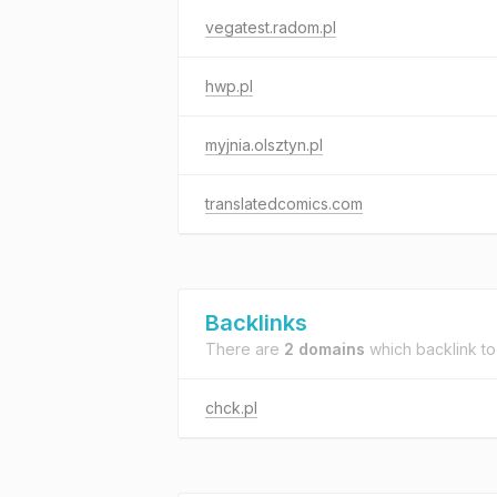
vegatest.radom.pl
hwp.pl
myjnia.olsztyn.pl
translatedcomics.com
Backlinks
There are
2 domains
which backlink t
chck.pl