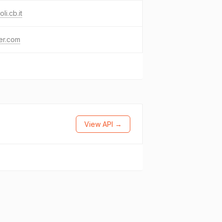
li.cb.it
ter.com
View API →