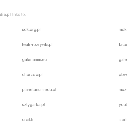
ia.pl
links to.
sdk.org.pl
mdkb
teatr-rozrywki.pl
fac
galeriamm.eu
gale
chorzow.pl
pbw.
planetarium.edu.pl
muz
sztygarka.pl
you
creil.fr
iser