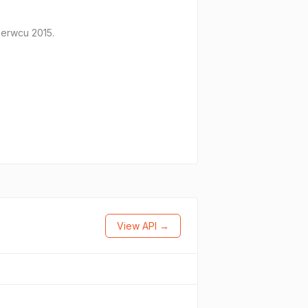
erwcu 2015.
View API →