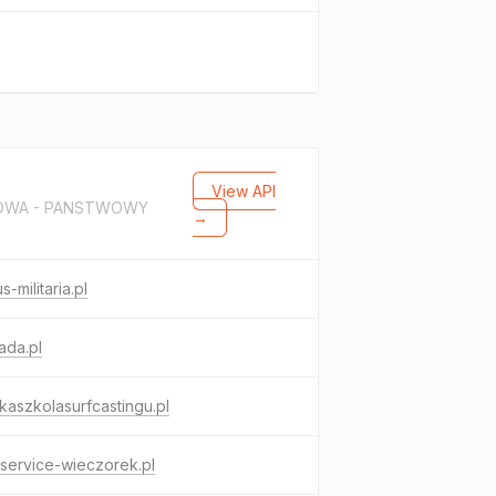
View API
ROWA - PANSTWOWY
→
s-militaria.pl
iada.pl
kaszkolasurfcastingu.pl
service-wieczorek.pl