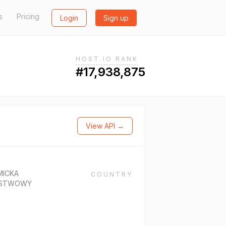
s
Pricing
Login
Sign up
HOST.IO RANK
#17,938,875
View API →
MICKA
COUNTRY
ANSTWOWY