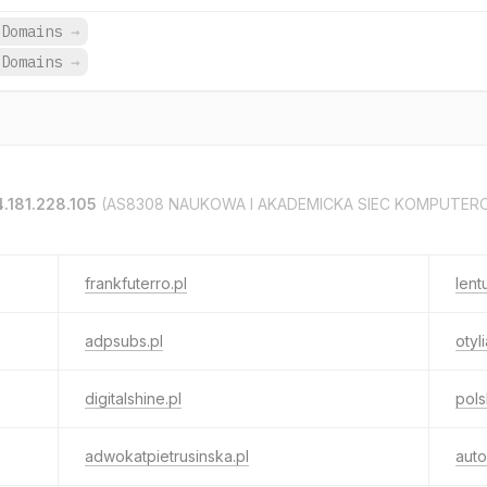
 Domains
→
 Domains
→
4.181.228.105
(AS8308 NAUKOWA I AKADEMICKA SIEC KOMPUTE
frankfuterro.pl
lentu
adpsubs.pl
otyl
digitalshine.pl
pols
adwokatpietrusinska.pl
auto