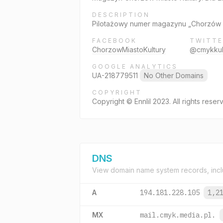
DESCRIPTION
Pilotażowy numer magazynu „Chorzów M
FACEBOOK
TWITTE
ChorzowMiastoKultury
@cmykkul
GOOGLE ANALYTICS
UA-218779511
No Other Domains
COPYRIGHT
Copyright © Ennlil 2023. All rights reser
DNS
View domain name system records, incl
A
194.181.228.105
1,2
MX
mail.cmyk.media.pl.