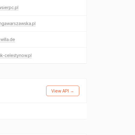
sierpc.pl
ongawarszawska.pl
willa.de
ik-celestynow.pl
View API →