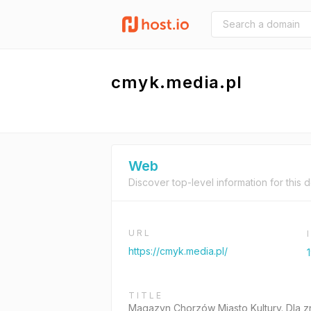
cmyk.media.pl
Web
Discover top-level information for this 
URL
https://cmyk.media.pl/
TITLE
Magazyn Chorzów Miasto Kultury. Dla 