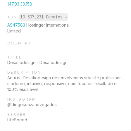
147.93.39.158
10,507,231 Domains
→
ASN
AS47583
Hostinger International
Limited
COUNTRY
TITLE
Desafiodesign - Desafiodesign
DESCRIPTION
Aqui na Desafiodesign desenvolvemos seu site profissional,
moderno, intuitivo, responsivo, com foco em resultado e
100% escalável
INSTAGRAM
@diegosouzaadvogados
SERVER
LiteSpeed