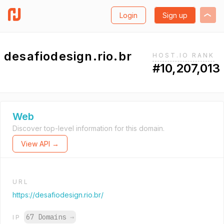
Login
Sign up
desafiodesign.rio.br
HOST.IO RANK
#10,207,013
Web
Discover top-level information for this domain.
View API →
URL
https://desafiodesign.rio.br/
67 Domains
→
IP