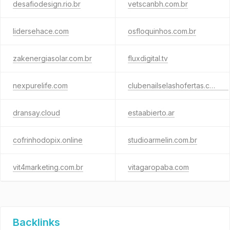
desafiodesign.rio.br
vetscanbh.com.br
lidersehace.com
osfloquinhos.com.br
zakenergiasolar.com.br
fluxdigital.tv
nexpurelife.com
clubenailselashofertas.com.br
dransay.cloud
estaabierto.ar
cofrinhodopix.online
studioarmelin.com.br
vit4marketing.com.br
vitagaropaba.com
Backlinks