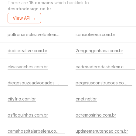
There are
15 domains
which backlink to
desafiodesign.rio.br
.
View API →
poltronareclinavelbelem.com.br
soniaoliveira.com.br
dudicreative.com.br
2engengenharia.com.br
elisasanches.com.br
cadeiraderodasbelem.com.br
diegosouzaadvogados.com.br
pegasusconstrucoes.com.br
cityfrio.com.br
cnet.net.br
osfloquinhos.com.br
ocremosinho.com.br
camahospitalarbelem.com.br
uptimemanutencao.com.br