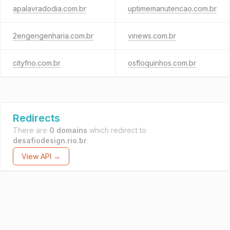
apalavradodia.com.br
uptimemanutencao.com.br
2engengenharia.com.br
vinews.com.br
cityfrio.com.br
osfloquinhos.com.br
Redirects
There are
0 domains
which redirect to
desafiodesign.rio.br
.
View API →