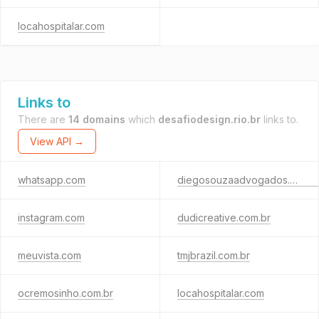
locahospitalar.com
Links to
There are
14 domains
which
desafiodesign.rio.br
links to.
View API →
whatsapp.com
diegosouzaadvogados.com.br
instagram.com
dudicreative.com.br
meuvista.com
tmjbrazil.com.br
ocremosinho.com.br
locahospitalar.com