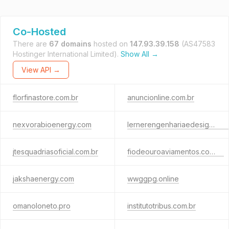
Co-Hosted
There are
67 domains
hosted on
147.93.39.158
(AS47583
Hostinger International Limited).
Show All →
View API →
florfinastore.com.br
anuncionline.com.br
nexvorabioenergy.com
lernerengenhariaedesign.com.br
jtesquadriasoficial.com.br
fiodeouroaviamentos.com.br
jakshaenergy.com
wwggpg.online
omanoloneto.pro
institutotribus.com.br