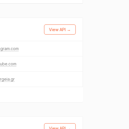
View API →
agram.com
tube.com
rgeia.gr
View API →