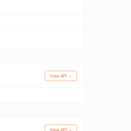
View API →
View API →