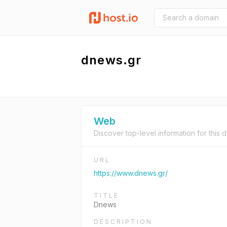
dnews.gr
Web
Discover top-level information for this 
URL
https://www.dnews.gr/
TITLE
Dnews
DESCRIPTION