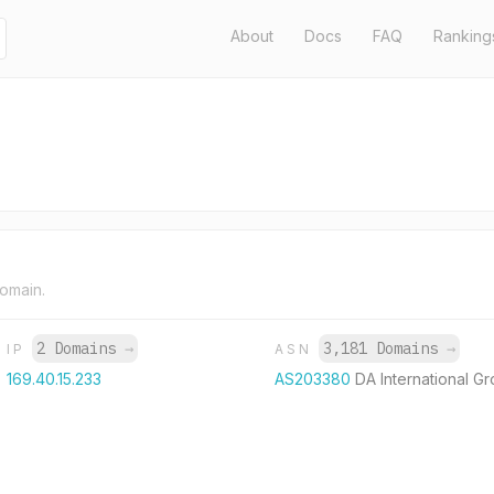
About
Docs
FAQ
Ranking
domain.
2 Domains
→
3,181 Domains
→
IP
ASN
169.40.15.233
AS203380
DA International Gr