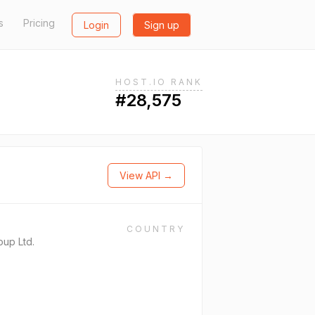
s
Pricing
Login
Sign up
HOST.IO RANK
#28,575
View API →
COUNTRY
oup Ltd.