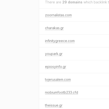
There are
29 domains
which backlink 
zoornalistas.com
charakas.gr
infinitygreece.com
youpark.gr
epiosyinfo.gr
tvjerusalem.com
niobiumfootb233.cfd
theissue.gr