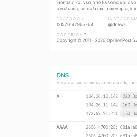
Ειδήσεις και νέα από Ελλάδα και όλ
αναλύσεις σε πολιτική, οικονομία, κο
FACEBOOK
INSTAGRA
121576197965768
@dnews
COPYRIGHT
Copyright © 2011 - 2026 OpinionPost S.
DNS
View domain name system records, incl
A
104.26.10.142
223 D
104.26.11.142
160 D
172.67.71.211
150 D
AAAA
2606:4700:20::681a:a
2606:4700:20::681a:b