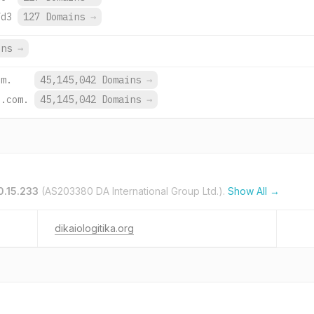
7d3
127 Domains
→
ins
→
om.
45,145,042 Domains
→
e.com.
45,145,042 Domains
→
0.15.233
(AS203380 DA International Group Ltd.).
Show All →
dikaiologitika.org