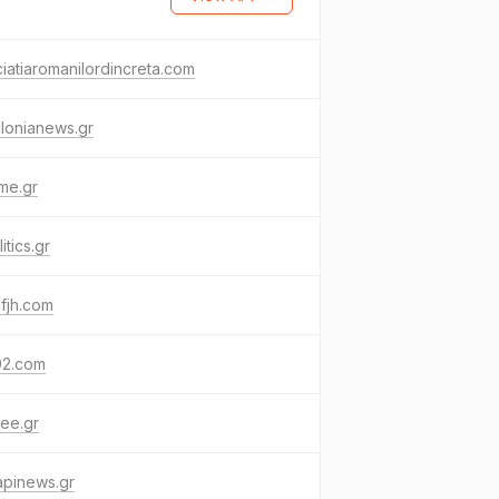
iatiaromanilordincreta.com
lonianews.gr
me.gr
itics.gr
fjh.com
02.com
ee.gr
apinews.gr