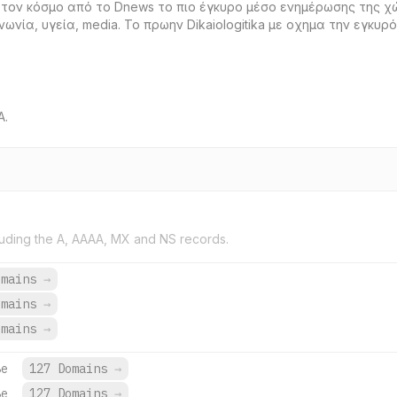
ο τον κόσμο από το Dnews το πιο έγκυρο μέσο ενημέρωσης της 
ινωνία, υγεία, media. Το πρωην Dikaiologitika με οχημα την εγκυ
M
A.
uding the A, AAAA, MX and NS records.
omains
→
omains
→
omains
→
8e
127 Domains
→
8e
127 Domains
→