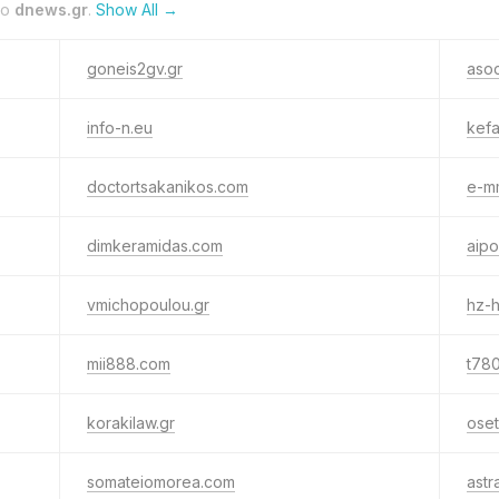
to
dnews.gr
.
Show All →
goneis2gv.gr
asoc
info-n.eu
kefa
doctortsakanikos.com
e-m
dimkeramidas.com
aipol
vmichopoulou.gr
hz-h
mii888.com
t78
korakilaw.gr
oset
somateiomorea.com
astr