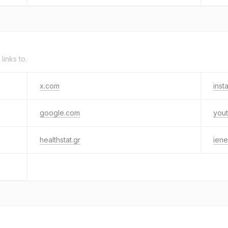
links to.
x.com
inst
google.com
you
healthstat.gr
iene