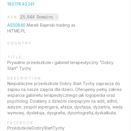
193.178.43.241
25,844 Domains
→
ASN
AS50840
Marek Bajerski trading as
HITME.PL
COUNTRY
TITLE
Prywatne przedszkole i gabinet terapeutyczny "Dobry
Start" Tychy
DESCRIPTION
Niepubliczne przedszkole Dobry Start Tychy zaprasza do
zapisu na nasze zajęcia dla dzieci. Oferujemy pełny zakres
wsparcia gabinetu terapeutycznego jak logopedia oraz
psycholog. Działamy z dziećmi cierpiącymi na add, adhd,
autyzm, zespół aspergera, afazja, dysfazja, dyzartria, wady
wymowy, dysleksja, dysgrafia, dysortografia,dyskalkulia.
FACEBOOK
PrzedszkoleDobryStartTychy