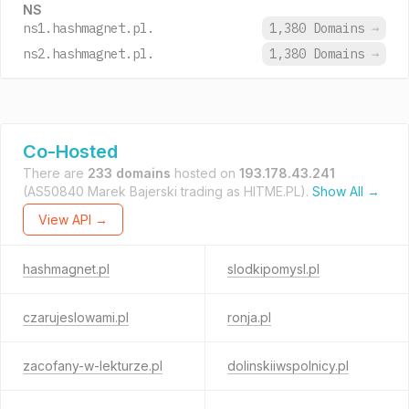
NS
ns1.hashmagnet.pl.
1,380 Domains
→
ns2.hashmagnet.pl.
1,380 Domains
→
Co-Hosted
There are
233 domains
hosted on
193.178.43.241
(AS50840 Marek Bajerski trading as HITME.PL).
Show All →
View API →
hashmagnet.pl
slodkipomysl.pl
czarujeslowami.pl
ronja.pl
zacofany-w-lekturze.pl
dolinskiiwspolnicy.pl