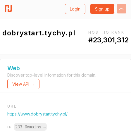
Login
Sign up
dobrystart.tychy.pl
HOST.IO RANK
#23,301,312
Web
Discover top-level information for this domain.
View API →
URL
https://www.dobrystart.tychy.pl/
233 Domains
→
IP