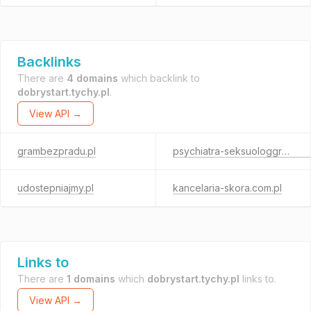
Backlinks
There are
4 domains
which backlink to
dobrystart.tychy.pl
.
View API →
grambezpradu.pl
psychiatra-seksuologgrudziadz.pl
udostepniajmy.pl
kancelaria-skora.com.pl
Links to
There are
1 domains
which
dobrystart.tychy.pl
links to.
View API →