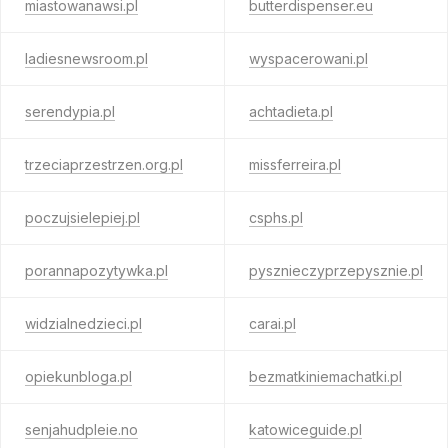
miastowanawsi.pl
butterdispenser.eu
ladiesnewsroom.pl
wyspacerowani.pl
serendypia.pl
achtadieta.pl
trzeciaprzestrzen.org.pl
missferreira.pl
poczujsielepiej.pl
csphs.pl
porannapozytywka.pl
pysznieczyprzepysznie.pl
widzialnedzieci.pl
carai.pl
opiekunbloga.pl
bezmatkiniemachatki.pl
senjahudpleie.no
katowiceguide.pl