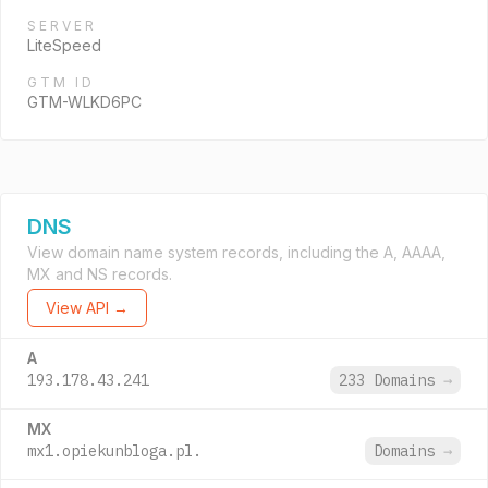
SERVER
LiteSpeed
GTM ID
GTM-WLKD6PC
DNS
View domain name system records, including the A, AAAA,
MX and NS records.
View API →
A
193.178.43.241
233 Domains
→
MX
mx1.opiekunbloga.pl.
Domains
→