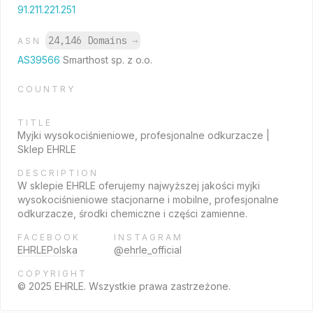
91.211.221.251
24,146 Domains
→
ASN
AS39566
Smarthost sp. z o.o.
COUNTRY
TITLE
Myjki wysokociśnieniowe, profesjonalne odkurzacze |
Sklep EHRLE
DESCRIPTION
W sklepie EHRLE oferujemy najwyższej jakości myjki
wysokociśnieniowe stacjonarne i mobilne, profesjonalne
odkurzacze, środki chemiczne i części zamienne.
FACEBOOK
INSTAGRAM
EHRLEPolska
@ehrle_official
COPYRIGHT
© 2025 EHRLE. Wszystkie prawa zastrzeżone.