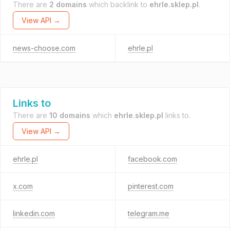
There are
2 domains
which backlink to
ehrle.sklep.pl
.
View API →
news-choose.com
ehrle.pl
Links to
There are
10 domains
which
ehrle.sklep.pl
links to.
View API →
ehrle.pl
facebook.com
x.com
pinterest.com
linkedin.com
telegram.me