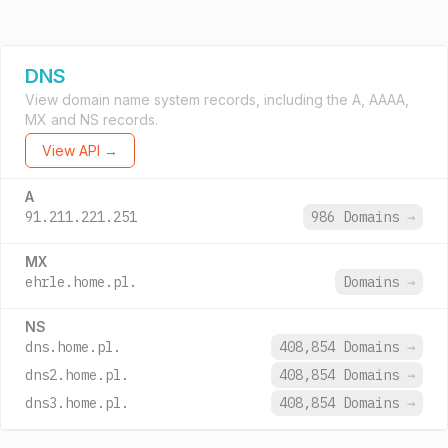
DNS
View domain name system records, including the A, AAAA,
MX and NS records.
View API →
A
91.211.221.251
986 Domains
→
MX
ehrle.home.pl.
Domains
→
NS
dns.home.pl.
408,854 Domains
→
dns2.home.pl.
408,854 Domains
→
dns3.home.pl.
408,854 Domains
→