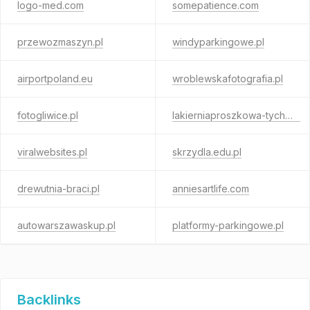
logo-med.com
somepatience.com
przewozmaszyn.pl
windyparkingowe.pl
airportpoland.eu
wroblewskafotografia.pl
fotogliwice.pl
lakierniaproszkowa-tychy.pl
viralwebsites.pl
skrzydla.edu.pl
drewutnia-braci.pl
anniesartlife.com
autowarszawaskup.pl
platformy-parkingowe.pl
Backlinks