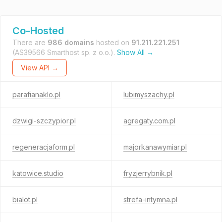
Co-Hosted
There are
986 domains
hosted on
91.211.221.251
(AS39566 Smarthost sp. z o.o.).
Show All →
View API →
parafianaklo.pl
lubimyszachy.pl
dzwigi-szczypior.pl
agregaty.com.pl
regeneracjaform.pl
majorkanawymiar.pl
katowice.studio
fryzjerrybnik.pl
bialot.pl
strefa-intymna.pl