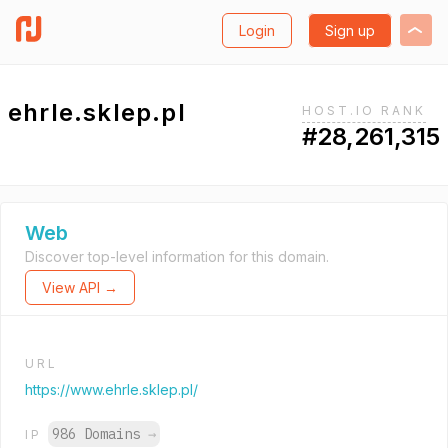
Login
Sign up
ehrle.sklep.pl
HOST.IO RANK
#28,261,315
Web
Discover top-level information for this domain.
View API →
URL
https://www.ehrle.sklep.pl/
986 Domains
→
IP