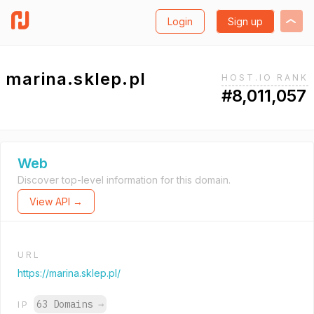
Login
Sign up
marina.sklep.pl
HOST.IO RANK
#8,011,057
Web
Discover top-level information for this domain.
View API →
URL
https://marina.sklep.pl/
63 Domains
→
IP