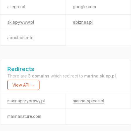
allegro.pl
google.com
sklepywww.pl
ebiznes.pl
aboutads.info
Redirects
There are
3 domains
which redirect to
marina.sklep.pl
.
View API →
marinaprzyprawy.pl
marina-spices.pl
marinanature.com