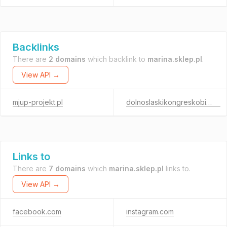
Backlinks
There are
2 domains
which backlink to
marina.sklep.pl
.
View API →
mjup-projekt.pl
dolnoslaskikongreskobiet.pl
Links to
There are
7 domains
which
marina.sklep.pl
links to.
View API →
facebook.com
instagram.com