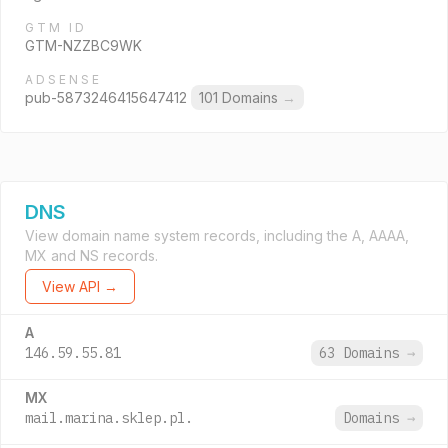
GTM ID
GTM-NZZBC9WK
ADSENSE
pub-5873246415647412
101 Domains
→
DNS
View domain name system records, including the A, AAAA,
MX and NS records.
View API →
A
146.59.55.81
63 Domains
→
MX
mail.marina.sklep.pl.
Domains
→