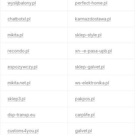
wyslijbalony.pl
perfect-home.pl
chatbotxl.pl
karmazdostawa.pl
mikita.pl
sklep-style.pl
recondo.pl
xn--e-pasa-upb.pl
espozywczy.pl
sklep-galvet.pl
mikita.net.pl
ws-elektronika.pl
sklep3.pl
pakpos.pl
dsp-transp.eu
carplife.pl
customs4you.pl
galvet.pl