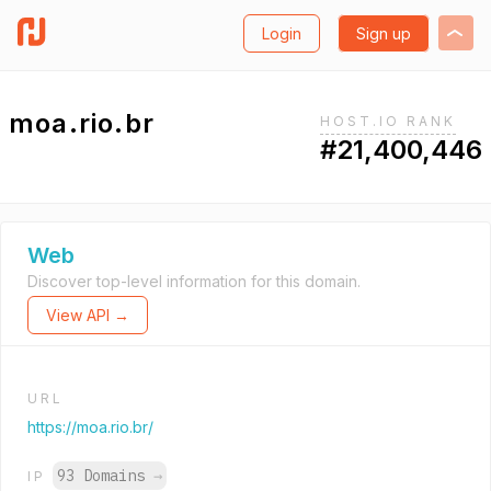
Login
Sign up
moa.rio.br
HOST.IO RANK
#21,400,446
Web
Discover top-level information for this domain.
View API →
URL
https://moa.rio.br/
93 Domains
→
IP