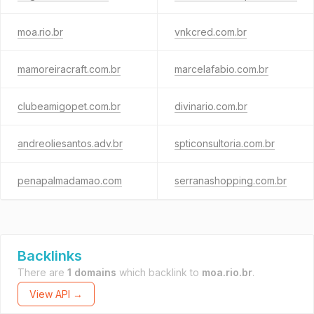
moa.rio.br
vnkcred.com.br
mamoreiracraft.com.br
marcelafabio.com.br
clubeamigopet.com.br
divinario.com.br
andreoliesantos.adv.br
spticonsultoria.com.br
penapalmadamao.com
serranashopping.com.br
Backlinks
There are
1 domains
which backlink to
moa.rio.br
.
View API →