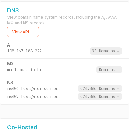
DNS
View domain name system records, including the A, AAAA,
MX and NS records.
View API →
A
108.167.188.222
93 Domains
→
MX
mail.moa.rio.br.
Domains
→
NS
ns406.hostgator.com.br.
624,886 Domains
→
ns407.hostgator.com.br.
624,886 Domains
→
Co-Hosted