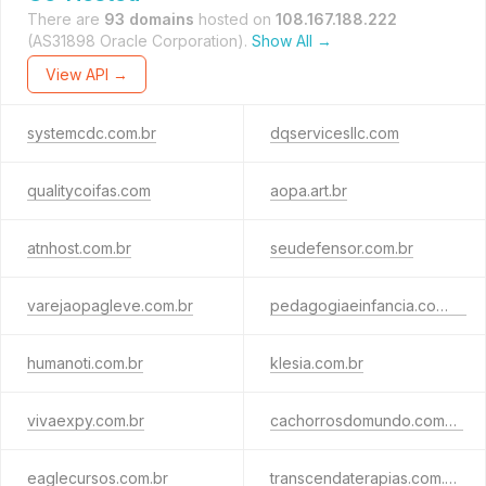
There are
93 domains
hosted on
108.167.188.222
(AS31898 Oracle Corporation).
Show All →
View API →
systemcdc.com.br
dqservicesllc.com
qualitycoifas.com
aopa.art.br
atnhost.com.br
seudefensor.com.br
varejaopagleve.com.br
pedagogiaeinfancia.com.br
humanoti.com.br
klesia.com.br
vivaexpy.com.br
cachorrosdomundo.com.br
eaglecursos.com.br
transcendaterapias.com.br