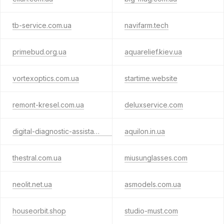
tb-service.com.ua
navifarm.tech
primebud.org.ua
aquarelief.kiev.ua
vortexoptics.com.ua
startime.website
remont-kresel.com.ua
deluxservice.com
digital-diagnostic-assistant.com.ua
aquilon.in.ua
thestral.com.ua
miusunglasses.com
neolit.net.ua
asmodels.com.ua
houseorbit.shop
studio-must.com