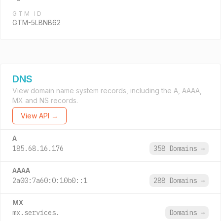
GTM ID
GTM-5LBNB62
DNS
View domain name system records, including the A, AAAA,
MX and NS records.
View API →
A
185.68.16.176
358 Domains
→
AAAA
2a00:7a60:0:10b0::1
288 Domains
→
MX
mx.services.
Domains
→