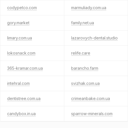
codypetco.com
marmuliady.com.ua
gory.market
family.net.ua
limary.com.ua
lazarovych-dental.studio
lokosnack.com
relife.care
365-kramar.com.ua
barancho.farm
intehral.com
svizhak.com.ua
dentistree.com.ua
crimeanbake.com.ua
candybox.in.ua
sparrow-minerals.com