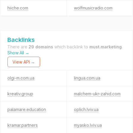
hiiche.com
wolfmusicradio.com
Backlinks
There are
29 domains
which backlink to
must.marketing
.
Show All →
View API →
olgi-m.com.ua
lingua.com.ua
kreativ.group
malchem-ukr-zahid.com
palamare.education
oplich.lviv.ua
kramar.partners
myasko.lviv.ua