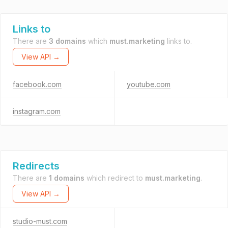
Links to
There are
3 domains
which
must.marketing
links to.
View API →
facebook.com
youtube.com
instagram.com
Redirects
There are
1 domains
which redirect to
must.marketing
.
View API →
studio-must.com