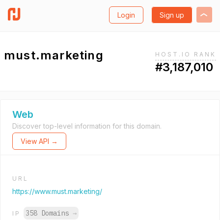
Login
Sign up
must.marketing
HOST.IO RANK
#3,187,010
Web
Discover top-level information for this domain.
View API →
URL
https://www.must.marketing/
358 Domains
→
IP