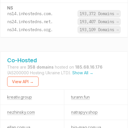
NS
ns14.inhostedns.com.
193,372 Domains
→
ns24.inhostedns.net.
193,407 Domains
→
ns34.inhostedns.org.
193,109 Domains
→
Co-Hosted
There are
358 domains
hosted on
185.68.16.176
(AS200000 Hosting Ukraine LTD).
Show All →
View API →
kreativ.group
turann.fun
nezhinsky.com
natrapyv.shop
ellan.com.ua
big-mag.com.ua