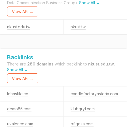
Data Communication Business Group).
Show All →
View API →
nkust.edu.tw
nkust.tw
Backlinks
There are
280 domains
which backlink to
nkust.edu.tw
.
Show All →
View API →
lohaslife.cc
candlefactoryastoria.com
demo85.com
klubgryf.com
uvalence.com
ofigesa.com