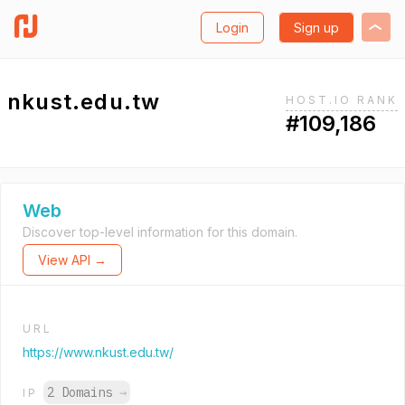
Login
Sign up
nkust.edu.tw
HOST.IO RANK
#109,186
Web
Discover top-level information for this domain.
View API →
URL
https://www.nkust.edu.tw/
2 Domains
→
IP