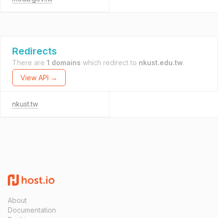
Redirects
There are
1 domains
which redirect to
nkust.edu.tw
.
View API →
nkust.tw
About
Documentation