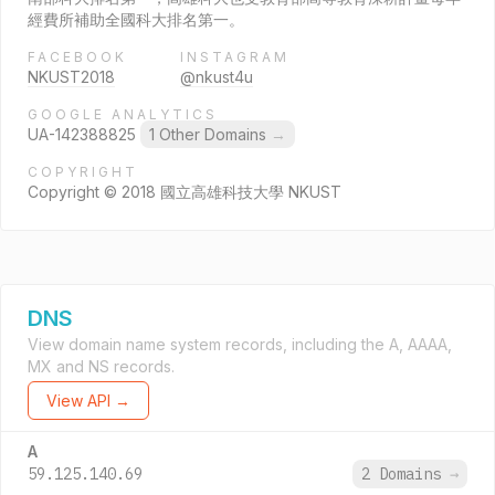
經費所補助全國科大排名第一。
FACEBOOK
INSTAGRAM
NKUST2018
@nkust4u
GOOGLE ANALYTICS
UA-142388825
1 Other Domains
→
COPYRIGHT
Copyright © 2018 國立高雄科技大學 NKUST
DNS
View domain name system records, including the A, AAAA,
MX and NS records.
View API →
A
59.125.140.69
2 Domains
→