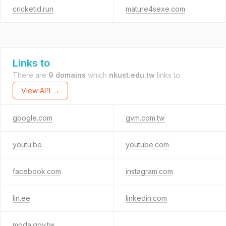
cricketid.run
mature4sexe.com
Links to
There are
9 domains
which
nkust.edu.tw
links to.
View API →
google.com
gvm.com.tw
youtu.be
youtube.com
facebook.com
instagram.com
lin.ee
linkedin.com
moda.gov.tw