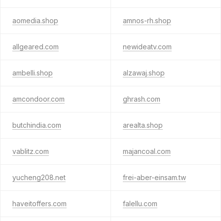
aomedia.shop
amnos-rh.shop
allgeared.com
newideatv.com
ambelli.shop
alzawaj.shop
amcondoor.com
ghrash.com
butchindia.com
arealta.shop
vablitz.com
majancoal.com
yucheng208.net
frei-aber-einsam.tw
haveitoffers.com
falellu.com