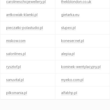
carolineschicjewellery.pl
thekblondon.co.uk
antkowiak-klamki.pl
gietarka.eu
pieczatki-polastudio.pl
slupex.pl
miskow.com
koneser.net.pl
salonlines.pl
alepia.pl
rysztof.pl
kominek-wentylacyjny.pl
sanuvital.pl
myeko.com.pl
pilkomania.pl
alfabhp.pl