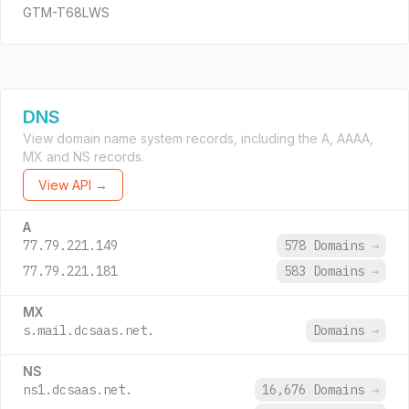
GTM-T68LWS
DNS
View domain name system records, including the A, AAAA,
MX and NS records.
View API →
A
77.79.221.149
578 Domains
→
77.79.221.181
583 Domains
→
MX
s.mail.dcsaas.net.
Domains
→
NS
ns1.dcsaas.net.
16,676 Domains
→