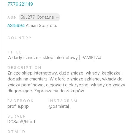
77.79.221.149
56,277 Domains
→
ASN
AS15694
Atman Sp. z o.o.
COUNTRY
TITLE
Wkłady i znicze - sklep internetowy | PAMIĘTAJ
DESCRIPTION
Znicze sklep internetowy, duże znicze, wkłady, kapliczka i
dodatki na cmentarz. W ofercie znicze szklane, wkłady do
zniczy parafinowe, olejowe i elektryczne, wkłady do zniczy
długopalące. Zapraszamy do zakupów
FACEBOOK
INSTAGRAM
profile.php
@pamietaj_
SERVER
DCSaaS/httpd
GTM ID