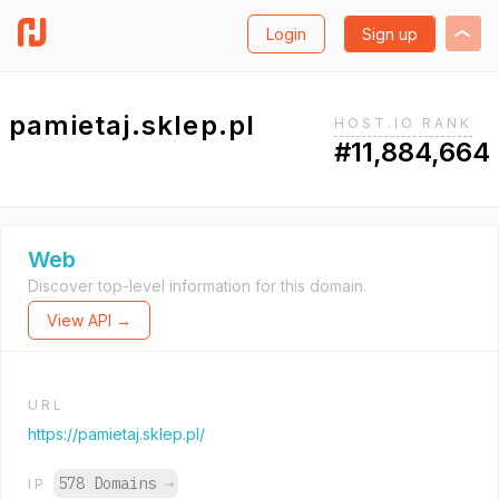
Login
Sign up
pamietaj.sklep.pl
HOST.IO RANK
#11,884,664
Web
Discover top-level information for this domain.
View API →
URL
https://pamietaj.sklep.pl/
578 Domains
→
IP