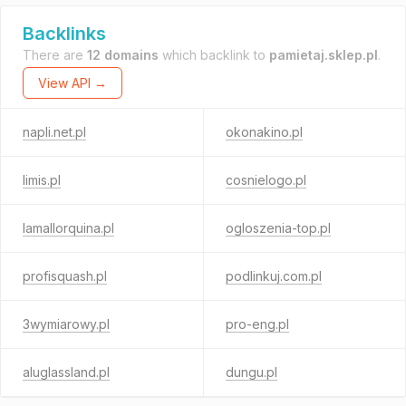
Backlinks
There are
12 domains
which backlink to
pamietaj.sklep.pl
.
View API →
napli.net.pl
okonakino.pl
limis.pl
cosnielogo.pl
lamallorquina.pl
ogloszenia-top.pl
profisquash.pl
podlinkuj.com.pl
3wymiarowy.pl
pro-eng.pl
aluglassland.pl
dungu.pl