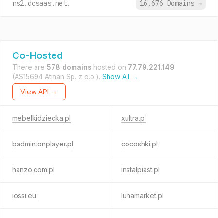
ns2.dcsaas.net.
16,676 Domains
→
Co-Hosted
There are
578 domains
hosted on
77.79.221.149
(AS15694 Atman Sp. z o.o.).
Show All →
View API →
mebelkidziecka.pl
xultra.pl
badmintonplayer.pl
cocoshki.pl
hanzo.com.pl
instalpiast.pl
iossi.eu
lunamarket.pl