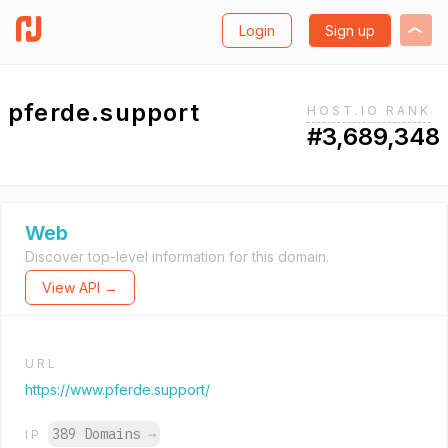
Login
Sign up
pferde.support
HOST.IO RANK
#3,689,348
Web
Discover top-level information for this domain.
View API →
URL
https://www.pferde.support/
389 Domains
→
IP