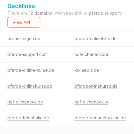
Backlinks
There are
12 domains
which backlink to
pferde.support
.
View API →
ariane-telgen.de
pferde-onlinehilfe.de
pferde-support.com
hofeicheneck.de
pferde-online-kurse.de
ks-media.de
pferde-onlinekurse.de
pferdeonlinekurse.de
hof-eicheneck.de
hof-eicheneck.tv
pferde-telephatie.de
pferde-verladetraining.de