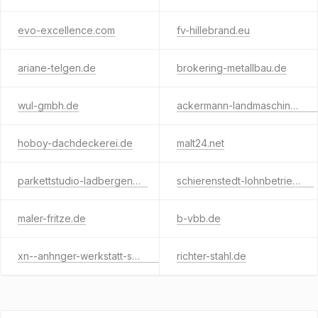
evo-excellence.com
fv-hillebrand.eu
ariane-telgen.de
brokering-metallbau.de
wul-gmbh.de
ackermann-landmaschinen.de
hoboy-dachdeckerei.de
malt24.net
parkettstudio-ladbergen.de
schierenstedt-lohnbetrieb.de
maler-fritze.de
b-vbb.de
xn--anhnger-werkstatt-sqb.de
richter-stahl.de