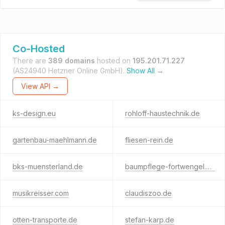
Co-Hosted
There are
389 domains
hosted on
195.201.71.227
(AS24940 Hetzner Online GmbH).
Show All →
View API →
ks-design.eu
rohloff-haustechnik.de
gartenbau-maehlmann.de
fliesen-rein.de
bks-muensterland.de
baumpflege-fortwengel.de
musikreisser.com
claudiszoo.de
otten-transporte.de
stefan-karp.de