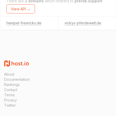
There are
2 domains
which redirect to
pferde.support
.
View API →
hempel-freericks.de
vickys-pferdewelt.de
About
Documentation
Rankings
Contact
Terms
Privacy
Twitter