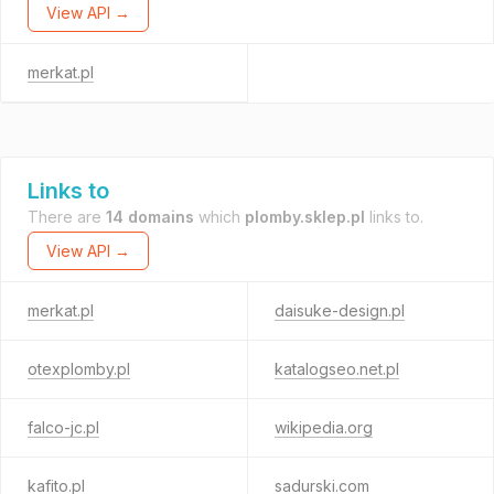
View API →
merkat.pl
Links to
There are
14 domains
which
plomby.sklep.pl
links to.
View API →
merkat.pl
daisuke-design.pl
otexplomby.pl
katalogseo.net.pl
falco-jc.pl
wikipedia.org
kafito.pl
sadurski.com