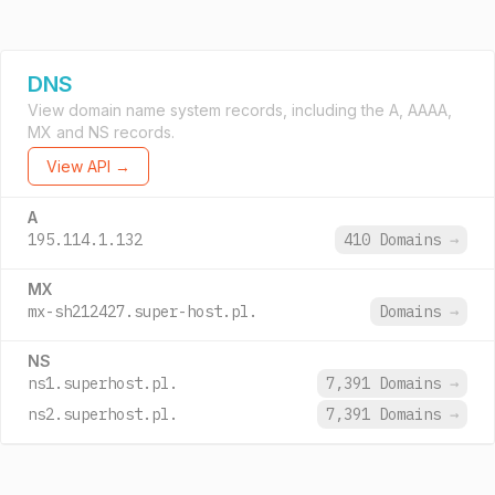
DNS
View domain name system records, including the A, AAAA,
MX and NS records.
View API →
A
195.114.1.132
410 Domains
→
MX
mx-sh212427.super-host.pl.
Domains
→
NS
ns1.superhost.pl.
7,391 Domains
→
ns2.superhost.pl.
7,391 Domains
→