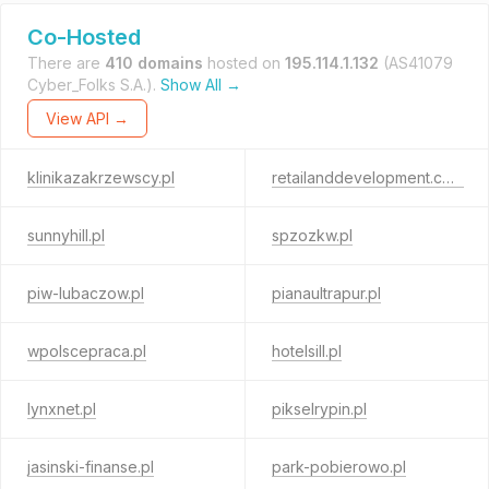
Co-Hosted
There are
410 domains
hosted on
195.114.1.132
(AS41079
Cyber_Folks S.A.).
Show All →
View API →
klinikazakrzewscy.pl
retailanddevelopment.com
sunnyhill.pl
spzozkw.pl
piw-lubaczow.pl
pianaultrapur.pl
wpolscepraca.pl
hotelsill.pl
lynxnet.pl
pikselrypin.pl
jasinski-finanse.pl
park-pobierowo.pl