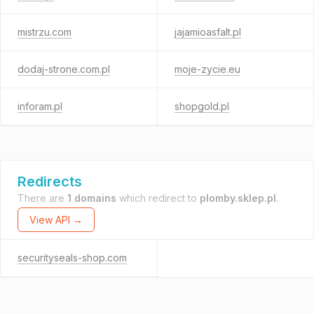
mistrzu.com
jajamioasfalt.pl
dodaj-strone.com.pl
moje-zycie.eu
inforam.pl
shopgold.pl
Redirects
There are
1 domains
which redirect to
plomby.sklep.pl
.
View API →
securityseals-shop.com