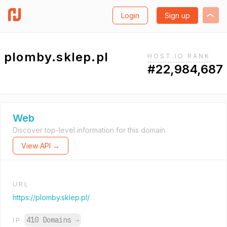
Login
Sign up
plomby.sklep.pl
HOST.IO RANK
#22,984,687
Web
Discover top-level information for this domain.
View API →
URL
https://plomby.sklep.pl/
410 Domains
→
IP