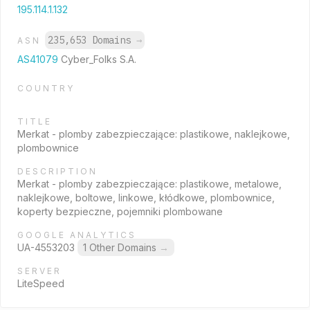
195.114.1.132
235,653 Domains
→
ASN
AS41079
Cyber_Folks S.A.
COUNTRY
TITLE
Merkat - plomby zabezpieczające: plastikowe, naklejkowe,
plombownice
DESCRIPTION
Merkat - plomby zabezpieczające: plastikowe, metalowe,
naklejkowe, boltowe, linkowe, kłódkowe, plombownice,
koperty bezpieczne, pojemniki plombowane
GOOGLE ANALYTICS
UA-4553203
1 Other Domains
→
SERVER
LiteSpeed