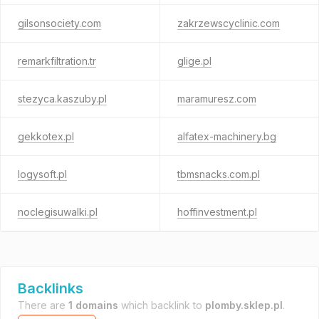
gilsonsociety.com
zakrzewscyclinic.com
remarkfiltration.tr
glige.pl
stezyca.kaszuby.pl
maramuresz.com
gekkotex.pl
alfatex-machinery.bg
logysoft.pl
tbmsnacks.com.pl
noclegisuwalki.pl
hoffinvestment.pl
Backlinks
There are
1 domains
which backlink to
plomby.sklep.pl
.