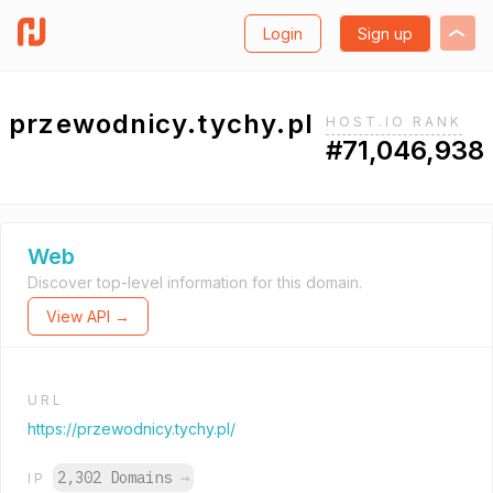
Login
Sign up
przewodnicy.tychy.pl
HOST.IO RANK
#71,046,938
Web
Discover top-level information for this domain.
View API →
URL
https://przewodnicy.tychy.pl/
2,302 Domains
→
IP