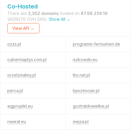
Co-Hosted
There are
2,302 domains
hosted on
87.98.239.19
(AS16276 OVH SAS).
Show All →
View API →
ozzs.pl
programm-fernsehen.de
cukierniaptys.com.pl
iszkowski.eu
orzelzmatmy.pl
tbs.net.pl
perca.pl
bpszescian.pl
wgprojekt.eu
goztrabkiwielkie.pl
nawrat.eu
mejza.pl