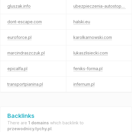
gluszak.info
ubezpieczenia-autostop.pl
dont-escape.com
halski.eu
euroforce.pl
karolkarnowski.com
marcindraszczuk.pl
lukaszlisiecki.com
epicalfa.pl
feniks-forma.pl
transportpianina.pl
infernum.pl
Backlinks
There are
1 domains
which backlink to
przewodnicy.tychy.pl
.