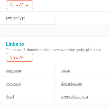
View API →
pttk.tychy.pl
Links to
There are
6 domains
which
przewodnicy.tychy.pl
links to.
View API →
digg.com
icio.us
wykop.pl
dodajdo.com
4u.pl
opensolution.org