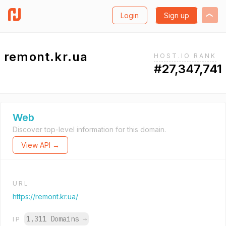
Login
Sign up
remont.kr.ua
HOST.IO RANK
#27,347,741
Web
Discover top-level information for this domain.
View API →
URL
https://remont.kr.ua/
1,311 Domains
→
IP