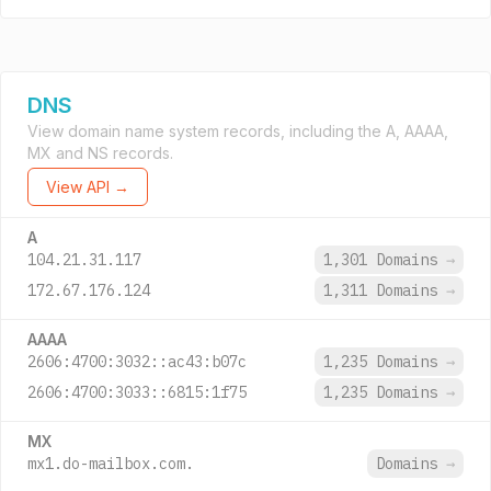
DNS
View domain name system records, including the A, AAAA,
MX and NS records.
View API →
A
104.21.31.117
1,301 Domains
→
172.67.176.124
1,311 Domains
→
AAAA
2606:4700:3032::ac43:b07c
1,235 Domains
→
2606:4700:3033::6815:1f75
1,235 Domains
→
MX
mx1.do-mailbox.com.
Domains
→