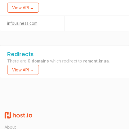
View API →
infbusiness.com
Redirects
There are
0 domains
which redirect to
remont.kr.ua
.
View API →
About