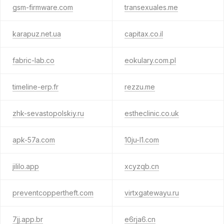
gsm-firmware.com
transexuales.me
karapuz.net.ua
capitax.co.il
fabric-lab.co
eokulary.com.pl
timeline-erp.fr
rezzu.me
zhk-sevastopolskiy.ru
estheclinic.co.uk
apk-57a.com
10ju-l1.com
jililo.app
xcyzqb.cn
preventcoppertheft.com
virtxgatewayu.ru
7jj.app.br
e6rja6.cn