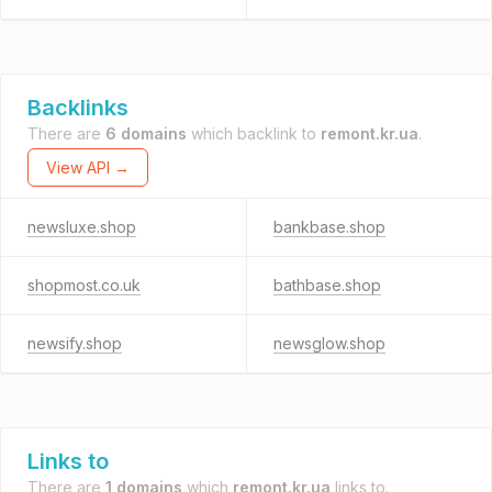
Backlinks
There are
6 domains
which backlink to
remont.kr.ua
.
View API →
newsluxe.shop
bankbase.shop
shopmost.co.uk
bathbase.shop
newsify.shop
newsglow.shop
Links to
There are
1 domains
which
remont.kr.ua
links to.