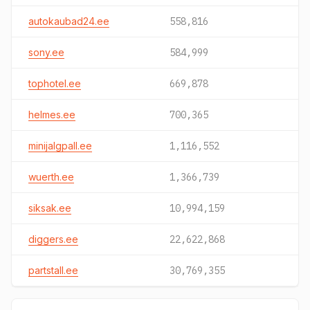
autokaubad24.ee
558,816
sony.ee
584,999
tophotel.ee
669,878
helmes.ee
700,365
minijalgpall.ee
1,116,552
wuerth.ee
1,366,739
siksak.ee
10,994,159
diggers.ee
22,622,868
partstall.ee
30,769,355