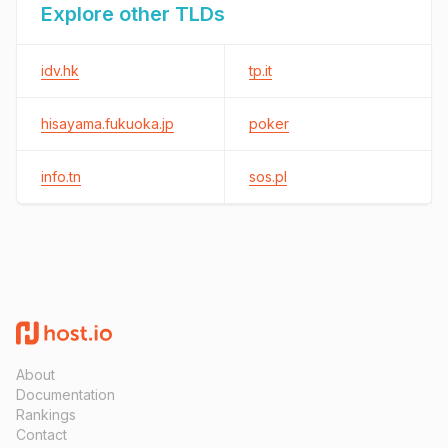
Explore other TLDs
idv.hk
tp.it
hisayama.fukuoka.jp
poker
info.tn
sos.pl
About
Documentation
Rankings
Contact