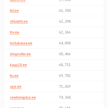
tld.ee
61,550
ohtuleht.ee
62,298
lhv.ee
62,366
tootukassa.ee
64,898
shoproller.ee
68,466
kaup24.ee
68,711
tlu.ee
69,701
ope.ee
71,029
veebimajutus.ee
74,368