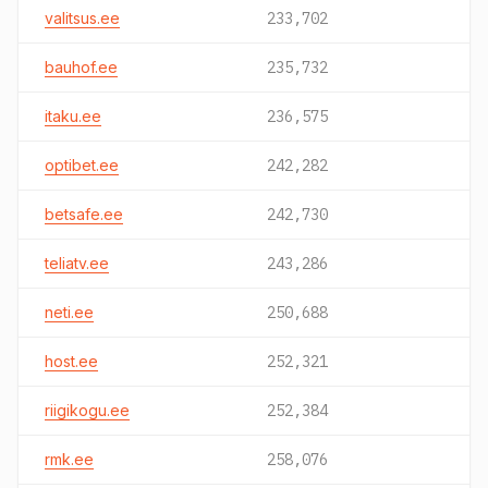
valitsus.ee
233,702
bauhof.ee
235,732
itaku.ee
236,575
optibet.ee
242,282
betsafe.ee
242,730
teliatv.ee
243,286
neti.ee
250,688
host.ee
252,321
riigikogu.ee
252,384
rmk.ee
258,076