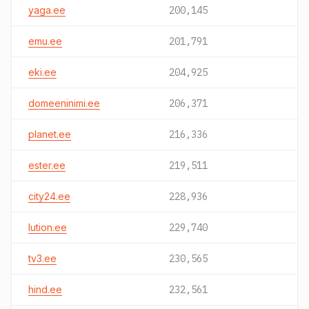
yaga.ee
200,145
emu.ee
201,791
eki.ee
204,925
domeeninimi.ee
206,371
planet.ee
216,336
ester.ee
219,511
city24.ee
228,936
lution.ee
229,740
tv3.ee
230,565
hind.ee
232,561