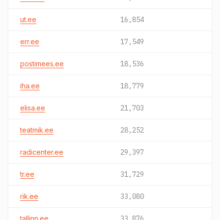
ut.ee
16,854
err.ee
17,549
postimees.ee
18,536
iha.ee
18,779
elisa.ee
21,703
teatmik.ee
28,252
radicenter.ee
29,397
tr.ee
31,729
rik.ee
33,080
tallinn.ee
33,876