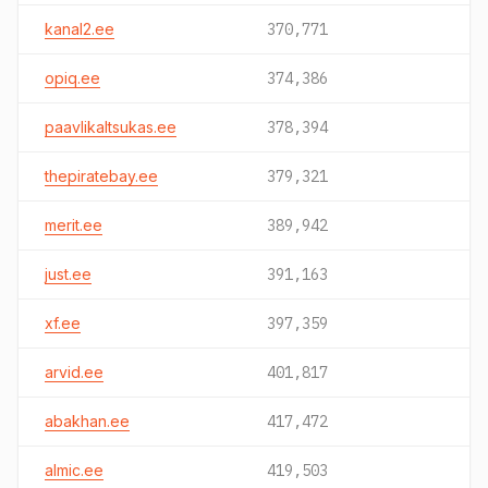
kanal2.ee
370,771
opiq.ee
374,386
paavlikaltsukas.ee
378,394
thepiratebay.ee
379,321
merit.ee
389,942
just.ee
391,163
xf.ee
397,359
arvid.ee
401,817
abakhan.ee
417,472
almic.ee
419,503