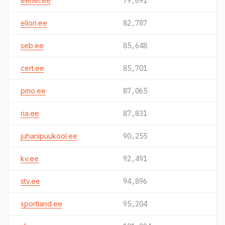
eenet.ee
79,691
elion.ee
82,787
seb.ee
85,648
cert.ee
85,701
pmo.ee
87,065
ria.ee
87,831
juhanipuukool.ee
90,255
kv.ee
92,491
stv.ee
94,896
sportland.ee
95,204