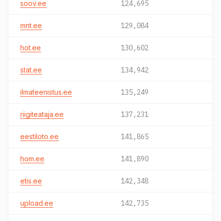
soov.ee
124,695
mnt.ee
129,084
hot.ee
130,602
stat.ee
134,942
ilmateenistus.ee
135,249
riigiteataja.ee
137,231
eestiloto.ee
141,865
hom.ee
141,890
etis.ee
142,348
upload.ee
142,735