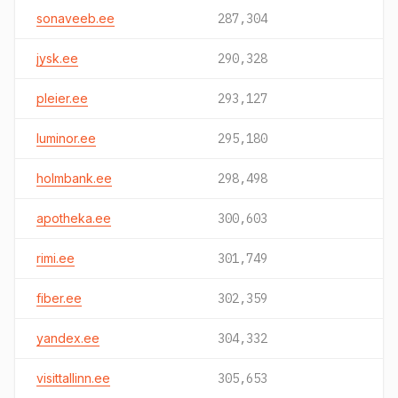
sonaveeb.ee
287,304
jysk.ee
290,328
pleier.ee
293,127
luminor.ee
295,180
holmbank.ee
298,498
apotheka.ee
300,603
rimi.ee
301,749
fiber.ee
302,359
yandex.ee
304,332
visittallinn.ee
305,653