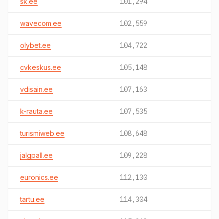
sk.ee
101,294
wavecom.ee
102,559
olybet.ee
104,722
cvkeskus.ee
105,148
vdisain.ee
107,163
k-rauta.ee
107,535
turismiweb.ee
108,648
jalgpall.ee
109,228
euronics.ee
112,130
tartu.ee
114,304