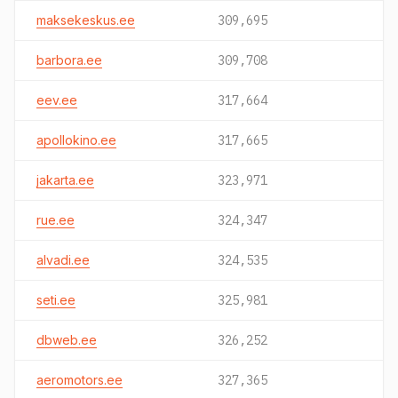
maksekeskus.ee
309,695
barbora.ee
309,708
eev.ee
317,664
apollokino.ee
317,665
jakarta.ee
323,971
rue.ee
324,347
alvadi.ee
324,535
seti.ee
325,981
dbweb.ee
326,252
aeromotors.ee
327,365