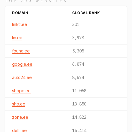
TOP 200 WEBSITES
DOMAIN
GLOBAL RANK
linktr.ee
301
lin.ee
3,978
found.ee
5,305
google.ee
6,874
auto24.ee
8,674
shope.ee
11,058
shp.ee
13,850
zone.ee
14,822
delfi.ee
15,414