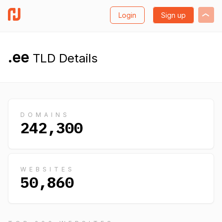
Login
Sign up
.ee
TLD Details
DOMAINS
242,300
WEBSITES
50,860