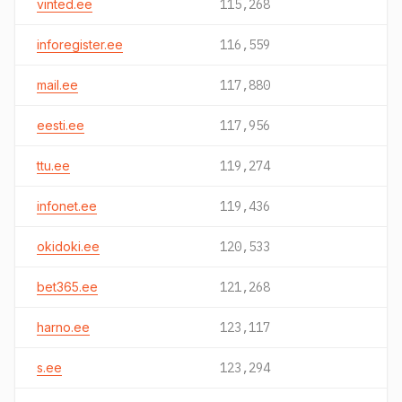
vinted.ee
115,268
inforegister.ee
116,559
mail.ee
117,880
eesti.ee
117,956
ttu.ee
119,274
infonet.ee
119,436
okidoki.ee
120,533
bet365.ee
121,268
harno.ee
123,117
s.ee
123,294