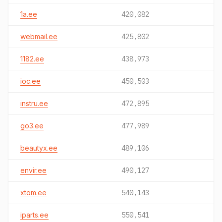
1a.ee
420,082
webmail.ee
425,802
1182.ee
438,973
ioc.ee
450,503
instru.ee
472,895
go3.ee
477,989
beautyx.ee
489,106
envir.ee
490,127
xtom.ee
540,143
iparts.ee
550,541