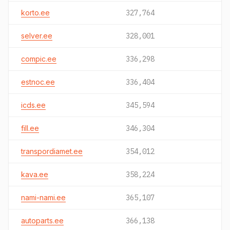
korto.ee
327,764
selver.ee
328,001
compic.ee
336,298
estnoc.ee
336,404
icds.ee
345,594
fill.ee
346,304
transpordiamet.ee
354,012
kava.ee
358,224
nami-nami.ee
365,107
autoparts.ee
366,138