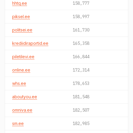
hhtq.ee
158,777
piksel.ee
158,997
politsei.ee
161,730
krediidiraportid.ee
165,358
piletilevi.ee
166,844
online.ee
172,314
whs.ee
178,653
aboutyou.ee
181,548
omniva.ee
182,507
sm.ee
182,985