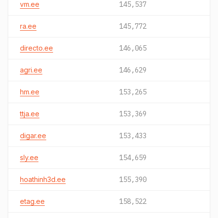
vm.ee
145,537
ra.ee
145,772
directo.ee
146,065
agri.ee
146,629
hm.ee
153,265
ttja.ee
153,369
digar.ee
153,433
sly.ee
154,659
hoathinh3d.ee
155,390
etag.ee
158,522