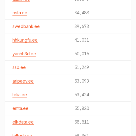
osta.ee
34,488
swedbank.ee
39,673
hhkungfu.ee
41,031
yanhh3d.ee
50,015
ssb.ee
51,249
aripaev.ee
53,093
telia.ee
53,424
emta.ee
55,820
elkdata.ee
58,811
taltech.ee
59,361