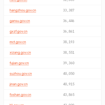
hangzhou.gov.cn
33,387
gansu.gov.cn
36,446
gxzf.gov.cn
36,861
mct.gov.cn
38,193
xizang.gov.cn
38,551
fujian.gov.cn
39,360
suzhou.gov.cn
40,050
jinan.gov.cn
40,915
foshan.gov.cn
43,865