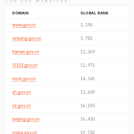
TOP 200 WEBSITES
DOMAIN
GLOBAL RANK
www.gov.cn
2,198
xinjiang.gov.cn
5,781
hainan.gov.cn
12,269
12333.gov.cn
12,971
most.gov.cn
14,541
sh.gov.cn
15,609
sz.gov.cn
16,185
beijing.gov.cn
16,430
cnipa.gov.cn
19,742