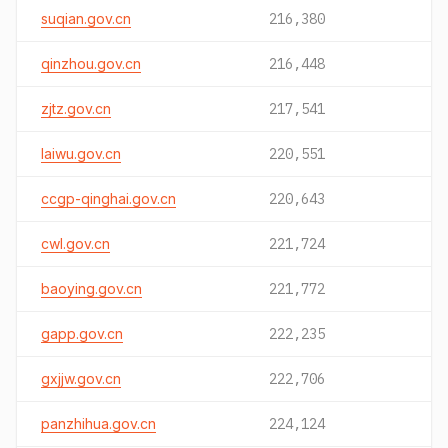
suqian.gov.cn
216,380
qinzhou.gov.cn
216,448
zjtz.gov.cn
217,541
laiwu.gov.cn
220,551
ccgp-qinghai.gov.cn
220,643
cwl.gov.cn
221,724
baoying.gov.cn
221,772
gapp.gov.cn
222,235
gxjjw.gov.cn
222,706
panzhihua.gov.cn
224,124