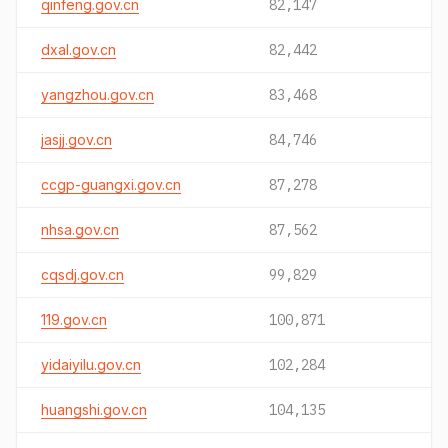
qinfeng.gov.cn
82,147
dxal.gov.cn
82,442
yangzhou.gov.cn
83,468
jasjj.gov.cn
84,746
ccgp-guangxi.gov.cn
87,278
nhsa.gov.cn
87,562
cqsdj.gov.cn
99,829
119.gov.cn
100,871
yidaiyilu.gov.cn
102,284
huangshi.gov.cn
104,135