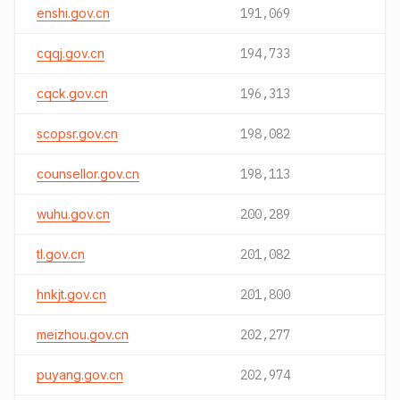
enshi.gov.cn
191,069
cqqj.gov.cn
194,733
cqck.gov.cn
196,313
scopsr.gov.cn
198,082
counsellor.gov.cn
198,113
wuhu.gov.cn
200,289
tl.gov.cn
201,082
hnkjt.gov.cn
201,800
meizhou.gov.cn
202,277
puyang.gov.cn
202,974