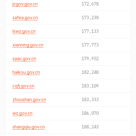
jcgov.gov.cn
172,678
safea.gov.cn
173,238
lswz.gov.cn
177,133
xianning.gov.cn
177,773
saac.gov.cn
179,952
haikou.gov.cn
182,248
cqfj.gov.cn
183,109
zhoushan.gov.cn
183,333
wz.gov.cn
186,070
shangqiu.gov.cn
188,243