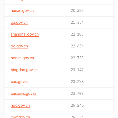
hunan.gov.cn
20,326
gz.gov.cn
21,354
shanghai.gov.cn
22,183
dg.gov.cn
22,454
henan.gov.cn
22,739
qingdao.gov.cn
23,147
cac.gov.cn
23,278
customs.gov.cn
23,407
npc.gov.cn
26,245
mwr.gov.cn
26,534