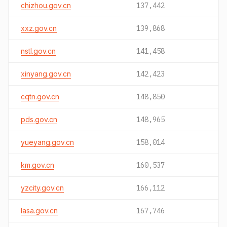
chizhou.gov.cn
137,442
xxz.gov.cn
139,868
nstl.gov.cn
141,458
xinyang.gov.cn
142,423
cqtn.gov.cn
148,850
pds.gov.cn
148,965
yueyang.gov.cn
158,014
km.gov.cn
160,537
yzcity.gov.cn
166,112
lasa.gov.cn
167,746