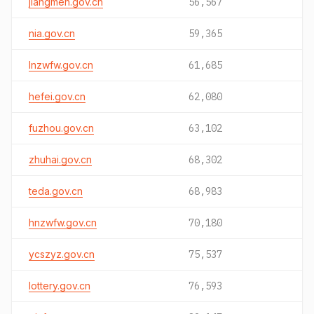
jiangmen.gov.cn
56,567
nia.gov.cn
59,365
lnzwfw.gov.cn
61,685
hefei.gov.cn
62,080
fuzhou.gov.cn
63,102
zhuhai.gov.cn
68,302
teda.gov.cn
68,983
hnzwfw.gov.cn
70,180
ycszyz.gov.cn
75,537
lottery.gov.cn
76,593