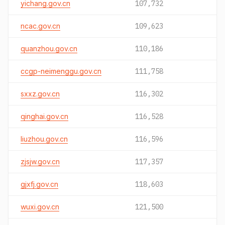
yichang.gov.cn
107,732
ncac.gov.cn
109,623
quanzhou.gov.cn
110,186
ccgp-neimenggu.gov.cn
111,758
sxxz.gov.cn
116,302
qinghai.gov.cn
116,528
liuzhou.gov.cn
116,596
zjsjw.gov.cn
117,357
gjxfj.gov.cn
118,603
wuxi.gov.cn
121,500