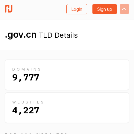
Login
Sign up
.gov.cn
TLD Details
DOMAINS
9,777
WEBSITES
4,227