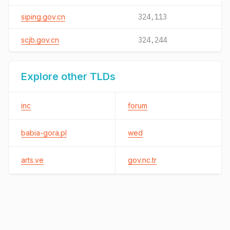
siping.gov.cn
324,113
scjb.gov.cn
324,244
Explore other TLDs
inc
forum
babia-gora.pl
wed
arts.ve
gov.nc.tr