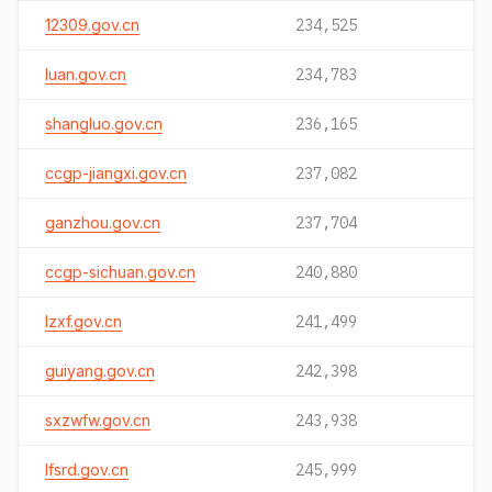
12309.gov.cn
234,525
luan.gov.cn
234,783
shangluo.gov.cn
236,165
ccgp-jiangxi.gov.cn
237,082
ganzhou.gov.cn
237,704
ccgp-sichuan.gov.cn
240,880
lzxf.gov.cn
241,499
guiyang.gov.cn
242,398
sxzwfw.gov.cn
243,938
lfsrd.gov.cn
245,999