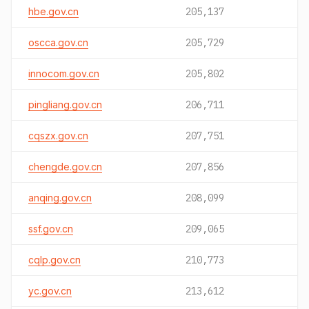
hbe.gov.cn
205,137
oscca.gov.cn
205,729
innocom.gov.cn
205,802
pingliang.gov.cn
206,711
cqszx.gov.cn
207,751
chengde.gov.cn
207,856
anqing.gov.cn
208,099
ssf.gov.cn
209,065
cqlp.gov.cn
210,773
yc.gov.cn
213,612