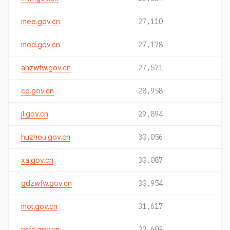
mee.gov.cn
27,110
mod.gov.cn
27,178
ahzwfw.gov.cn
27,571
cq.gov.cn
28,958
jl.gov.cn
29,894
huzhou.gov.cn
30,056
xa.gov.cn
30,087
gdzwfw.gov.cn
30,954
mot.gov.cn
31,617
nsfc.gov.cn
32,603