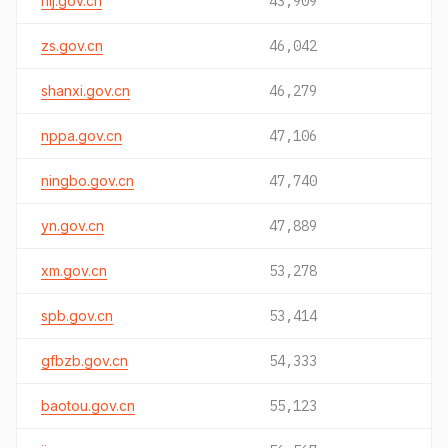
hlj.gov.cn
43,909
zs.gov.cn
46,042
shanxi.gov.cn
46,279
nppa.gov.cn
47,106
ningbo.gov.cn
47,740
yn.gov.cn
47,889
xm.gov.cn
53,278
spb.gov.cn
53,414
gfbzb.gov.cn
54,333
baotou.gov.cn
55,123