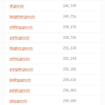
dt.gov.cn
246,739
tangshan.gov.cn
249,716
chifeng.gov.cn
250,176
yunfu.gov.cn
250,726
hbgbzx.gov.cn
251,130
xinhui.gov.cn
252,194
yongde.gov.cn
252,301
jiading.gov.cn
254,616
panjin.gov.cn
256,061
ybq.gov.cn
259,059