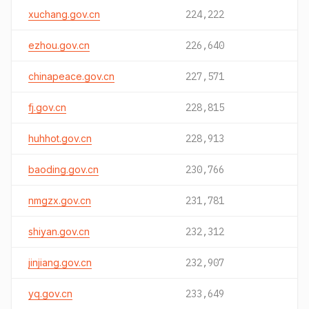
xuchang.gov.cn
224,222
ezhou.gov.cn
226,640
chinapeace.gov.cn
227,571
fj.gov.cn
228,815
huhhot.gov.cn
228,913
baoding.gov.cn
230,766
nmgzx.gov.cn
231,781
shiyan.gov.cn
232,312
jinjiang.gov.cn
232,907
yq.gov.cn
233,649