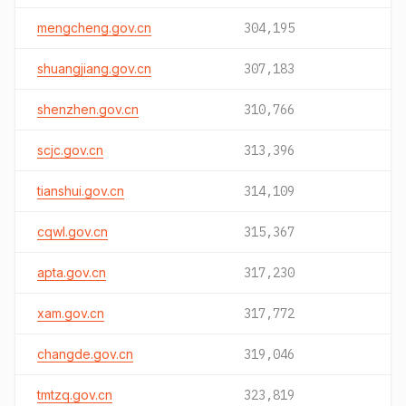
mengcheng.gov.cn
304,195
shuangjiang.gov.cn
307,183
shenzhen.gov.cn
310,766
scjc.gov.cn
313,396
tianshui.gov.cn
314,109
cqwl.gov.cn
315,367
apta.gov.cn
317,230
xam.gov.cn
317,772
changde.gov.cn
319,046
tmtzq.gov.cn
323,819