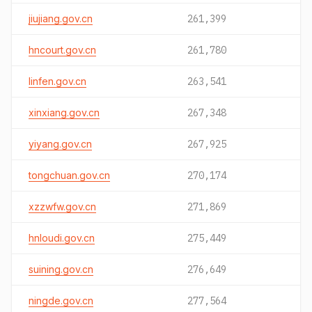
jiujiang.gov.cn
261,399
hncourt.gov.cn
261,780
linfen.gov.cn
263,541
xinxiang.gov.cn
267,348
yiyang.gov.cn
267,925
tongchuan.gov.cn
270,174
xzzwfw.gov.cn
271,869
hnloudi.gov.cn
275,449
suining.gov.cn
276,649
ningde.gov.cn
277,564