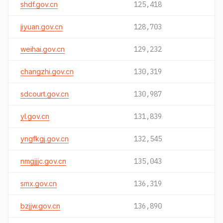
shdf.gov.cn
125,418
jiyuan.gov.cn
128,703
weihai.gov.cn
129,232
changzhi.gov.cn
130,319
sdcourt.gov.cn
130,987
yl.gov.cn
131,839
yngfkgj.gov.cn
132,545
nmgjjjc.gov.cn
135,043
smx.gov.cn
136,319
bzjjw.gov.cn
136,890