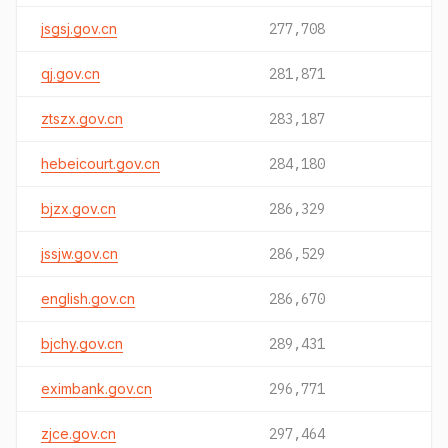
jsgsj.gov.cn
277,708
qj.gov.cn
281,871
ztszx.gov.cn
283,187
hebeicourt.gov.cn
284,180
bjzx.gov.cn
286,329
jssjw.gov.cn
286,529
english.gov.cn
286,670
bjchy.gov.cn
289,431
eximbank.gov.cn
296,771
zjce.gov.cn
297,464