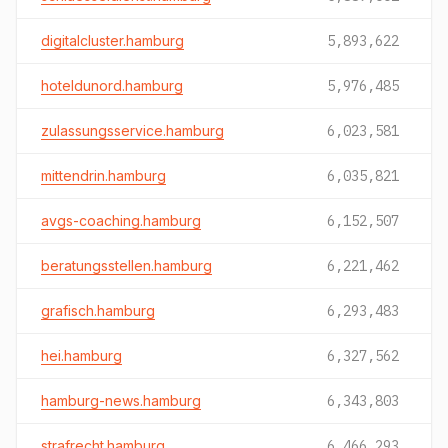
digitalcluster.hamburg
5,893,622
hoteldunord.hamburg
5,976,485
zulassungsservice.hamburg
6,023,581
mittendrin.hamburg
6,035,821
avgs-coaching.hamburg
6,152,507
beratungsstellen.hamburg
6,221,462
grafisch.hamburg
6,293,483
hei.hamburg
6,327,562
hamburg-news.hamburg
6,343,803
strafrecht.hamburg
6,466,293