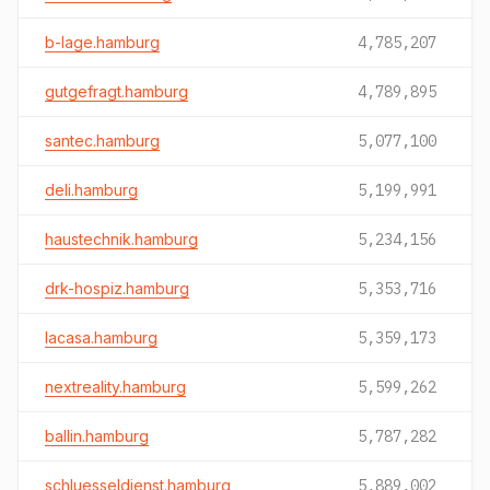
b-lage.hamburg
4,785,207
gutgefragt.hamburg
4,789,895
santec.hamburg
5,077,100
deli.hamburg
5,199,991
haustechnik.hamburg
5,234,156
drk-hospiz.hamburg
5,353,716
lacasa.hamburg
5,359,173
nextreality.hamburg
5,599,262
ballin.hamburg
5,787,282
schluesseldienst.hamburg
5,889,002