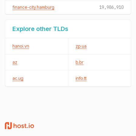
finance-city.hamburg
19,986,910
Explore other TLDs
hanoi.vn
zp.ua
az
b.br
ac.ug
info.tt