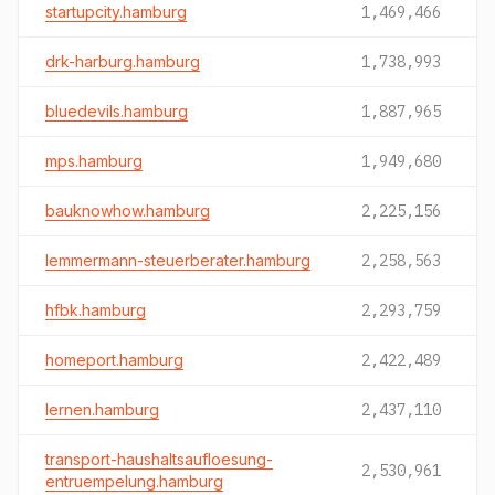
startupcity.hamburg
1,469,466
drk-harburg.hamburg
1,738,993
bluedevils.hamburg
1,887,965
mps.hamburg
1,949,680
bauknowhow.hamburg
2,225,156
lemmermann-steuerberater.hamburg
2,258,563
hfbk.hamburg
2,293,759
homeport.hamburg
2,422,489
lernen.hamburg
2,437,110
transport-haushaltsaufloesung-
2,530,961
entruempelung.hamburg