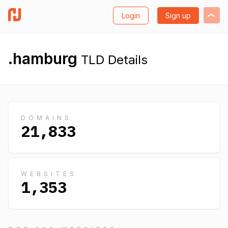
Login
Sign up
.hamburg
TLD Details
DOMAINS
21,833
WEBSITES
1,353