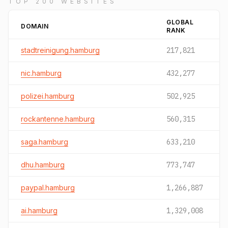
TOP 200 WEBSITES
GLOBAL
DOMAIN
RANK
stadtreinigung.hamburg
217,821
nic.hamburg
432,277
polizei.hamburg
502,925
rockantenne.hamburg
560,315
saga.hamburg
633,210
dhu.hamburg
773,747
paypal.hamburg
1,266,887
ai.hamburg
1,329,008