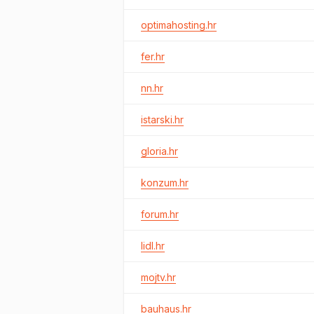
optimahosting.hr
fer.hr
nn.hr
istarski.hr
gloria.hr
konzum.hr
forum.hr
lidl.hr
mojtv.hr
bauhaus.hr