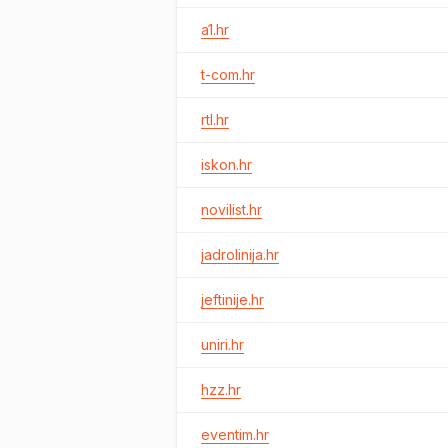
a1.hr
t-com.hr
rtl.hr
iskon.hr
novilist.hr
jadrolinija.hr
jeftinije.hr
uniri.hr
hzz.hr
eventim.hr