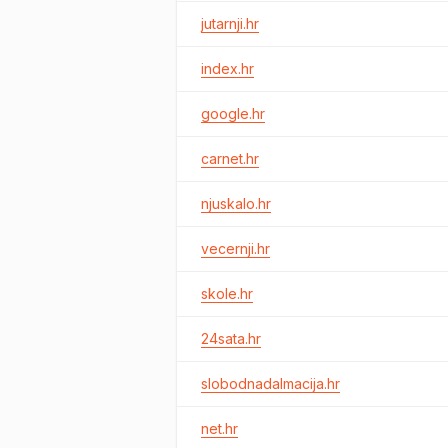
jutarnji.hr
index.hr
google.hr
carnet.hr
njuskalo.hr
vecernji.hr
skole.hr
24sata.hr
slobodnadalmacija.hr
net.hr