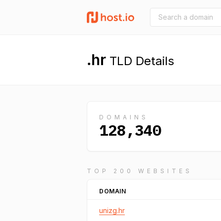
.hr
TLD Details
DOMAINS
128,340
TOP 200 WEBSITES
DOMAIN
unizg.hr