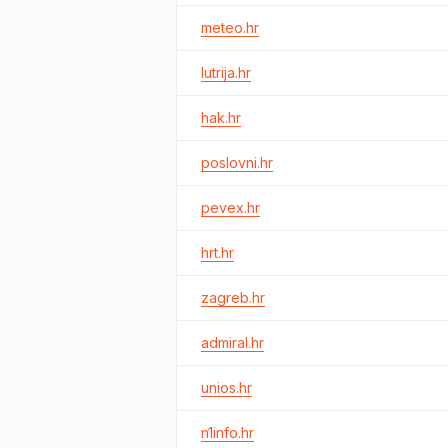
meteo.hr
lutrija.hr
hak.hr
poslovni.hr
pevex.hr
hrt.hr
zagreb.hr
admiral.hr
unios.hr
n1info.hr