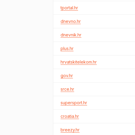
tportal.hr
dnevno.hr
dnevnik.hr
plus.hr
hrvatskitelekom.hr
gov.hr
srce.hr
supersport.hr
croatia.hr
breezy.hr