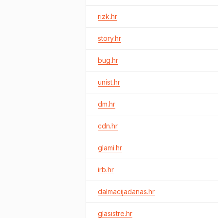
rizk.hr
story.hr
bug.hr
unist.hr
dm.hr
cdn.hr
glami.hr
irb.hr
dalmacijadanas.hr
glasistre.hr