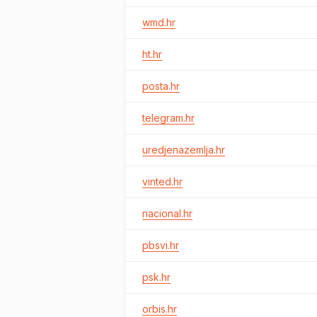
wmd.hr
ht.hr
posta.hr
telegram.hr
uredjenazemlja.hr
vinted.hr
nacional.hr
pbsvi.hr
psk.hr
orbis.hr