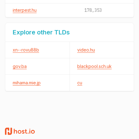
interpest.hu
178,353
Explore other TLDs
xn--rovu88b
video.hu
gov.ba
blackpool.sch.uk
mihama.mie.jp
cu