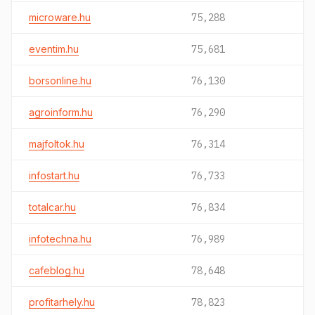
microware.hu
75,288
eventim.hu
75,681
borsonline.hu
76,130
agroinform.hu
76,290
majfoltok.hu
76,314
infostart.hu
76,733
totalcar.hu
76,834
infotechna.hu
76,989
cafeblog.hu
78,648
profitarhely.hu
78,823