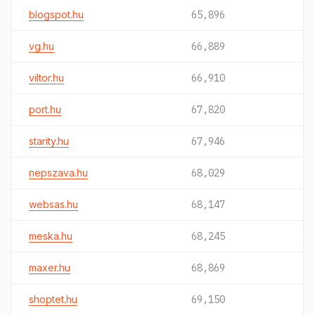
blogspot.hu
65,896
vg.hu
66,889
viltor.hu
66,910
port.hu
67,820
starity.hu
67,946
nepszava.hu
68,029
websas.hu
68,147
meska.hu
68,245
maxer.hu
68,869
shoptet.hu
69,150