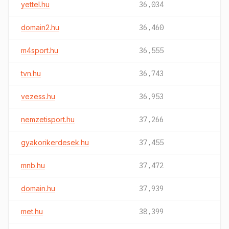
yettel.hu
36,034
domain2.hu
36,460
m4sport.hu
36,555
tvn.hu
36,743
vezess.hu
36,953
nemzetisport.hu
37,266
gyakorikerdesek.hu
37,455
mnb.hu
37,472
domain.hu
37,939
met.hu
38,399