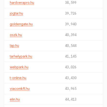
hardverapro.hu
38,599
jogtar.hu
39,726
goldengate.hu
39,940
oszk.hu
40,394
lap.hu
40,544
tarhelypark.hu
41,145
webpark.hu
43,026
t-online.hu
43,430
viacomkft.hu
43,965
elin.hu
44,413