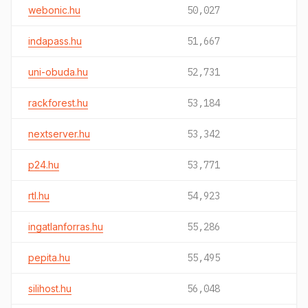
webonic.hu
50,027
indapass.hu
51,667
uni-obuda.hu
52,731
rackforest.hu
53,184
nextserver.hu
53,342
p24.hu
53,771
rtl.hu
54,923
ingatlanforras.hu
55,286
pepita.hu
55,495
silihost.hu
56,048