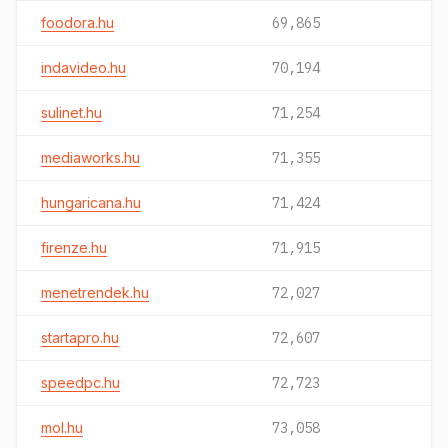
foodora.hu
69,865
indavideo.hu
70,194
sulinet.hu
71,254
mediaworks.hu
71,355
hungaricana.hu
71,424
firenze.hu
71,915
menetrendek.hu
72,027
startapro.hu
72,607
speedpc.hu
72,723
mol.hu
73,058