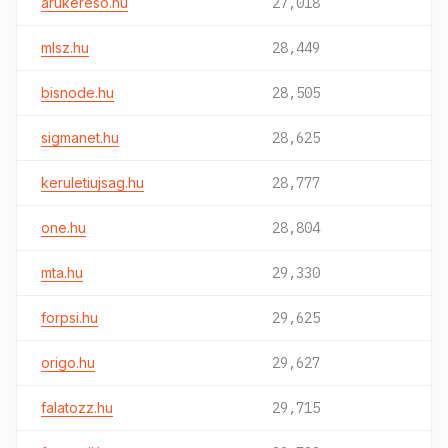
arukereso.hu
27,018
mlsz.hu
28,449
bisnode.hu
28,505
sigmanet.hu
28,625
keruletiujsag.hu
28,777
one.hu
28,804
mta.hu
29,330
forpsi.hu
29,625
origo.hu
29,627
falatozz.hu
29,715