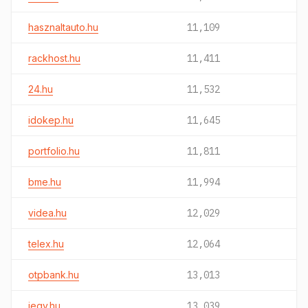
hasznaltauto.hu
11,109
rackhost.hu
11,411
24.hu
11,532
idokep.hu
11,645
portfolio.hu
11,811
bme.hu
11,994
videa.hu
12,029
telex.hu
12,064
otpbank.hu
13,013
jegy.hu
13,039