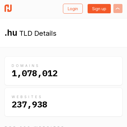
Login
Sign up
.hu
TLD Details
DOMAINS
1,078,012
WEBSITES
237,938