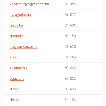
kalvinterigyogyszertar.hu
56,356
mplayerhq.hu
56,811
tesco.hu
57,636
gportal.hu
58,150
magyarnemzet.hu
58,610
alza.hu
59,568
zalando.hu
60,063
bgazrt.hu
60,211
dima.hu
60,608
libri.hu
61,186