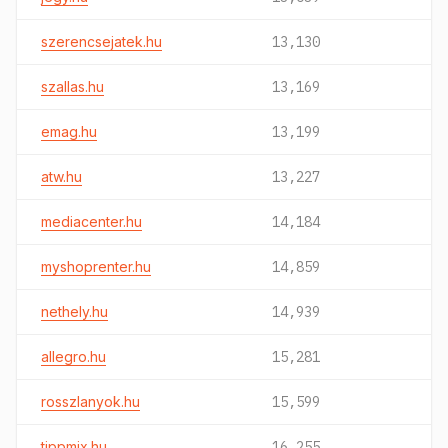
szerencsejatek.hu
13,130
szallas.hu
13,169
emag.hu
13,199
atw.hu
13,227
mediacenter.hu
14,184
myshoprenter.hu
14,859
nethely.hu
14,939
allegro.hu
15,281
rosszlanyok.hu
15,599
tippmix.hu
16,255