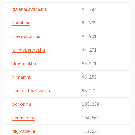
galeriasavaria.hu
92,784
mafab.hu
93,709
uni-miskolc.hu
93,901
simplepartner.hu
94,271
dravanet.hu
95,771
hirstart.hu
98,255
campusfesztival.hu
98,272
porion.hu
100,239
uni-mate.hu
104,561
digikabel.hu
113,521