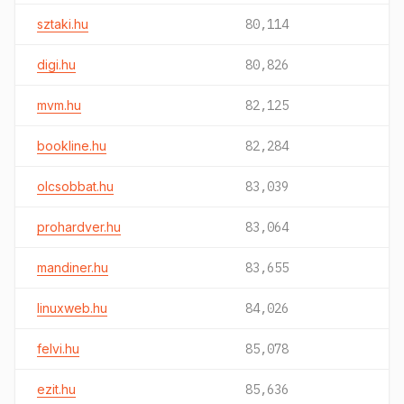
sztaki.hu
80,114
digi.hu
80,826
mvm.hu
82,125
bookline.hu
82,284
olcsobbat.hu
83,039
prohardver.hu
83,064
mandiner.hu
83,655
linuxweb.hu
84,026
felvi.hu
85,078
ezit.hu
85,636