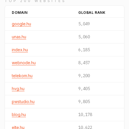
TOP 200 WEBSITES
DOMAIN
GLOBAL RANK
google.hu
5,049
unas.hu
5,060
index.hu
6,185
webnode.hu
8,457
telekom.hu
9,200
hvg.hu
9,405
pwstudio.hu
9,805
blog.hu
10,178
elte.hu
10,622