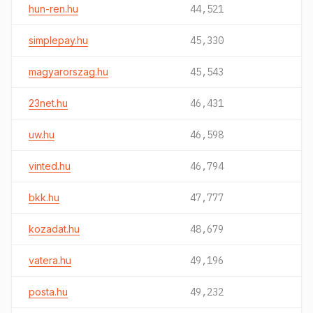
hun-ren.hu
44,521
simplepay.hu
45,330
magyarorszag.hu
45,543
23net.hu
46,431
uw.hu
46,598
vinted.hu
46,794
bkk.hu
47,777
kozadat.hu
48,679
vatera.hu
49,196
posta.hu
49,232