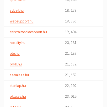
sybell.hu
18,173
websupport.hu
19,386
centralmediacsoport.hu
19,404
nosalty.hu
20,981
pte.hu
21,189
blikk.hu
21,632
szamlazz.hu
21,659
startlap.hu
22,909
oktatas.hu
23,015