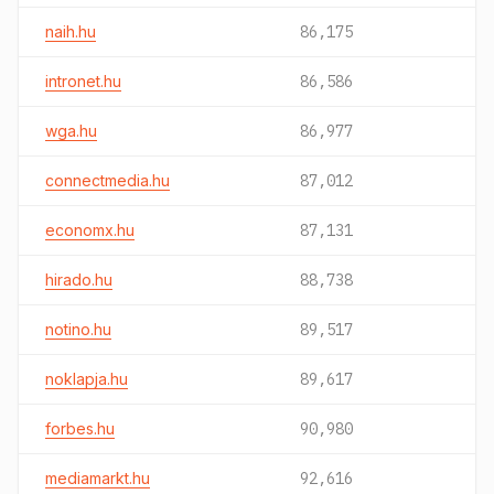
naih.hu
86,175
intronet.hu
86,586
wga.hu
86,977
connectmedia.hu
87,012
economx.hu
87,131
hirado.hu
88,738
notino.hu
89,517
noklapja.hu
89,617
forbes.hu
90,980
mediamarkt.hu
92,616