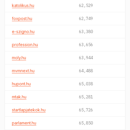
katolikus.hu
62,529
foxpost.hu
62,749
e-szigno.hu
63,380
profession.hu
63,656
moly.hu
63,944
mvmnext.hu
64,488
hupont.hu
65,038
mtak.hu
65,281
startlapjatekok.hu
65,726
parlament.hu
65,850