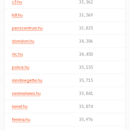
c3.hu
33,362
lidl.hu
33,569
penzcentrum.hu
33,835
domdom.hu
34,306
nlc.hu
34,450
police.hu
35,155
mindmegette.hu
35,715
semmelweis.hu
35,841
ininet.hu
35,874
femina.hu
35,976