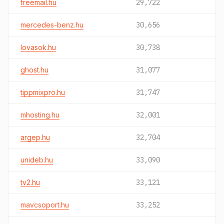
freemail.hu
29,722
mercedes-benz.hu
30,656
lovasok.hu
30,738
ghost.hu
31,077
tippmixpro.hu
31,747
mhosting.hu
32,001
argep.hu
32,704
unideb.hu
33,090
tv2.hu
33,121
mavcsoport.hu
33,252