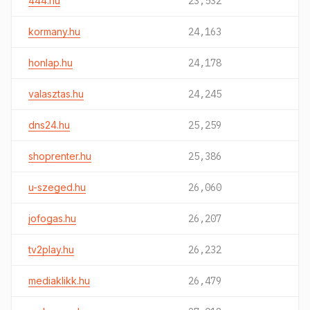
444.hu
23,532
kormany.hu
24,163
honlap.hu
24,178
valasztas.hu
24,245
dns24.hu
25,259
shoprenter.hu
25,386
u-szeged.hu
26,060
jofogas.hu
26,207
tv2play.hu
26,232
mediaklikk.hu
26,479