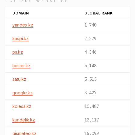
TOP 200 WEBSITES
DOMAIN
GLOBAL RANK
yandex.kz
1,740
kaspi.kz
2,279
ps.kz
4,346
hoster.kz
5,148
satu.kz
5,515
google.kz
8,427
kolesa.kz
10,487
kundelik.kz
12,117
gismeteo.kz
16,099