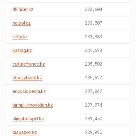
4kinder.kz
232,604
nolbol.kz
233,807
setty.kz
233,983
kaztag.kz
234,698
culturefrance.kz
235,502
otbasybank.kz
235,677
encyclopedia.kz
237,867
tarmpi-innovation.kz
237,874
olimpbetapi3.kz
239,450
diapazon.kz
239,890