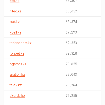
kmf.kz
66,307
nitec.kz
66,457
sud.kz
68,374
kcell.kz
69,173
technodom.kz
69,353
fonbet.kz
70,318
ogames.kz
70,655
snation.kz
72,043
tele2.kz
75,764
akorda.kz
75,855