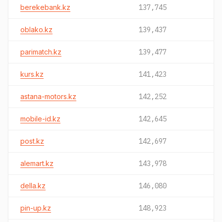
berekebank.kz
137,745
oblako.kz
139,437
parimatch.kz
139,477
kurs.kz
141,423
astana-motors.kz
142,252
mobile-id.kz
142,645
post.kz
142,697
alemart.kz
143,978
della.kz
146,080
pin-up.kz
148,923