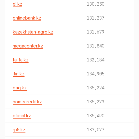
el.kz
130,250
onlinebank.kz
131,237
kazakhstan-agro.kz
131,679
megacenter.kz
131,840
fa-fa.kz
132,184
ifin.kz
134,905
baq.kz
135,224
homecredit.kz
135,273
bilimal.kz
135,490
rp5.kz
137,077