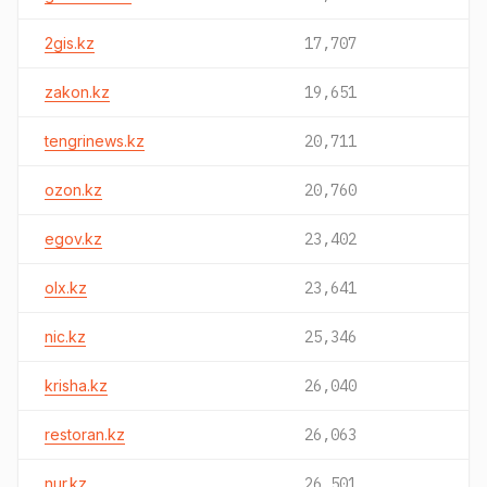
2gis.kz
17,707
zakon.kz
19,651
tengrinews.kz
20,711
ozon.kz
20,760
egov.kz
23,402
olx.kz
23,641
nic.kz
25,346
krisha.kz
26,040
restoran.kz
26,063
nur.kz
26,501