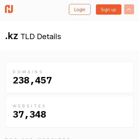
Login
Sign up
.kz
TLD Details
DOMAINS
238,457
WEBSITES
37,348