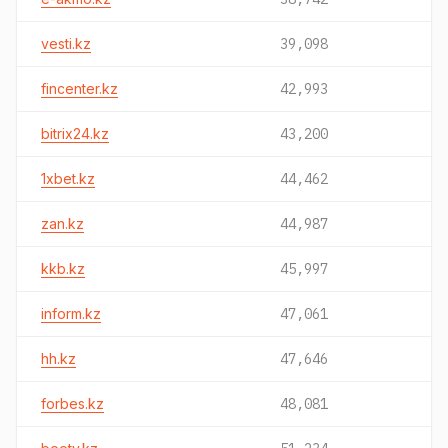
vesti.kz
39,098
fincenter.kz
42,993
bitrix24.kz
43,200
1xbet.kz
44,462
zan.kz
44,987
kkb.kz
45,997
inform.kz
47,061
hh.kz
47,646
forbes.kz
48,081