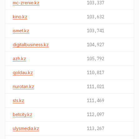
mc-zrenie.kz
103,337
kino.kz
103,632
ismet.kz
103,741
digitalbusiness.kz
104,927
azh.kz
105,792
qoldau.kz
110,817
nurotan.kz
111,021
sts.kz
111,469
betcity.kz
112,097
ulysmedia.kz
113,267