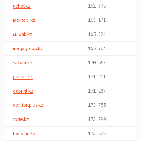
uchet.kz
162,648
mektebi.kz
163,141
sulpak.kz
165,324
megagroup.kz
165,904
wowhr.kz
170,553
parlam.kz
171,211
okprint.kz
171,287
comfortplus.kz
173,755
forte.kz
173,790
bankffin.kz
173,828