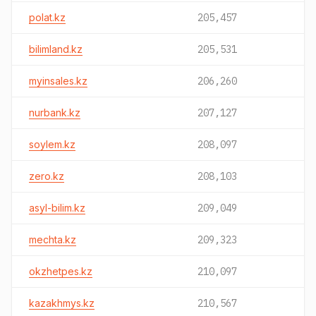
polat.kz
205,457
bilimland.kz
205,531
myinsales.kz
206,260
nurbank.kz
207,127
soylem.kz
208,097
zero.kz
208,103
asyl-bilim.kz
209,049
mechta.kz
209,323
okzhetpes.kz
210,097
kazakhmys.kz
210,567