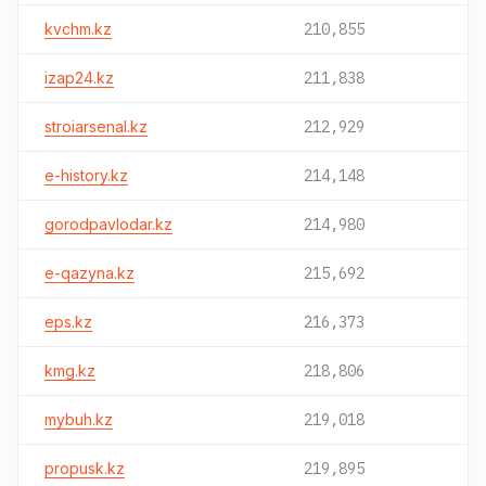
kvchm.kz
210,855
izap24.kz
211,838
stroiarsenal.kz
212,929
e-history.kz
214,148
gorodpavlodar.kz
214,980
e-qazyna.kz
215,692
eps.kz
216,373
kmg.kz
218,806
mybuh.kz
219,018
propusk.kz
219,895