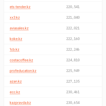
ets-tender.kz
220,541
xx3.kz
221,040
aviasales.kz
222,021
koke.kz
222,160
1cb.kz
222,246
costacoffee.kz
224,810
profeducation.kz
225,949
azan.kz
227,135
ecc.kz
230,461
kazpravda.kz
230,654