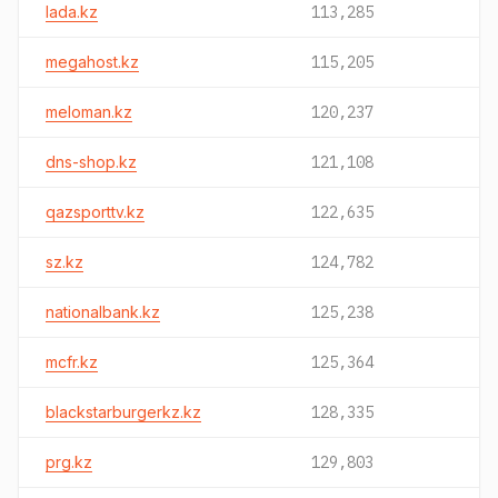
lada.kz
113,285
megahost.kz
115,205
meloman.kz
120,237
dns-shop.kz
121,108
qazsporttv.kz
122,635
sz.kz
124,782
nationalbank.kz
125,238
mcfr.kz
125,364
blackstarburgerkz.kz
128,335
prg.kz
129,803