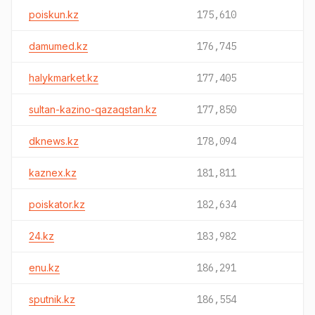
poiskun.kz
175,610
damumed.kz
176,745
halykmarket.kz
177,405
sultan-kazino-qazaqstan.kz
177,850
dknews.kz
178,094
kaznex.kz
181,811
poiskator.kz
182,634
24.kz
183,982
enu.kz
186,291
sputnik.kz
186,554