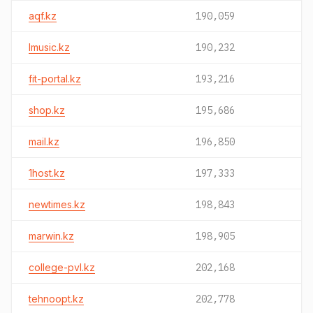
aqf.kz
190,059
lmusic.kz
190,232
fit-portal.kz
193,216
shop.kz
195,686
mail.kz
196,850
1host.kz
197,333
newtimes.kz
198,843
marwin.kz
198,905
college-pvl.kz
202,168
tehnoopt.kz
202,778