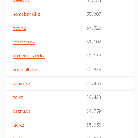
beetv.kz
51,234
homebank.kz
55,807
bcc.kz
57,025
ticketon.kz
59,102
primeminister.kz
60,139
cocrealty.kz
60,935
tomas.kz
61,856
ttc.kz
64,428
kaznu.kz
64,759
iuc.kz
65,050