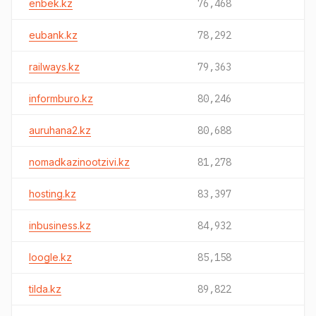
enbek.kz
76,468
eubank.kz
78,292
railways.kz
79,363
informburo.kz
80,246
auruhana2.kz
80,688
nomadkazinootzivi.kz
81,278
hosting.kz
83,397
inbusiness.kz
84,932
loogle.kz
85,158
tilda.kz
89,822