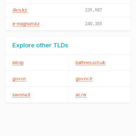
4krs.kz
239,987
e-magnum.kz
240,385
Explore other TLDs
mil.np
bathnes.sch.uk
gov.cn
gov.nc.tr
savona.it
ac.rw