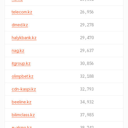
telecom.kz
26,956
dmed.kz
29,278
halykbank.kz
29,470
nag.kz
29,637
itgroup.kz
30,856
olimpbet.kz
32,188
cdn-kaspi.kz
32,793
beeline.kz
34,932
bilimclass.kz
37,985
e-akmo.kz
38,742