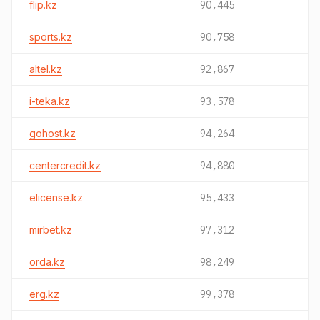
flip.kz
90,445
sports.kz
90,758
altel.kz
92,867
i-teka.kz
93,578
gohost.kz
94,264
centercredit.kz
94,880
elicense.kz
95,433
mirbet.kz
97,312
orda.kz
98,249
erg.kz
99,378