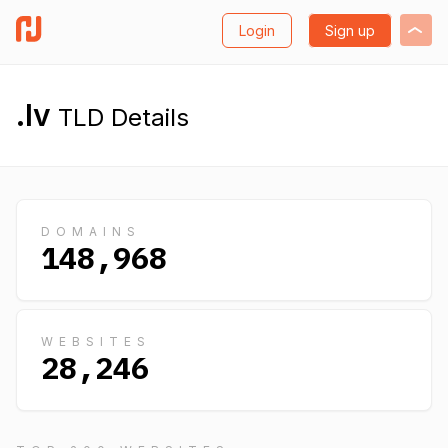
Login
Sign up
.lv
TLD Details
DOMAINS
148,968
WEBSITES
28,246