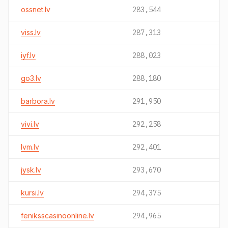
ossnet.lv
283,544
viss.lv
287,313
iyf.lv
288,023
go3.lv
288,180
barbora.lv
291,950
vivi.lv
292,258
lvm.lv
292,401
jysk.lv
293,670
kursi.lv
294,375
feniksscasinoonline.lv
294,965