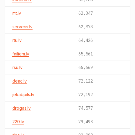
mt.lv
62,347
serveris.lv
62,878
rtu.lv
64,426
failiem.lv
65,561
rsu.lv
66,669
deac.lv
72,122
jekabpils.lv
72,192
drogas.lv
74,577
220.lv
79,493