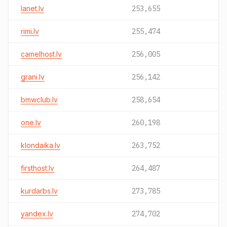
lanet.lv
253,655
rimi.lv
255,474
camelhost.lv
256,005
grani.lv
256,142
bmwclub.lv
258,654
one.lv
260,198
klondaika.lv
263,752
firsthost.lv
264,487
kurdarbs.lv
273,785
yandex.lv
274,702