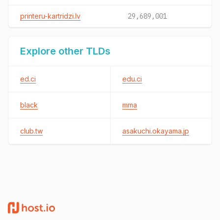
printeru-kartridzi.lv
29,689,001
Explore other TLDs
ed.ci
edu.ci
black
mma
club.tw
asakuchi.okayama.jp