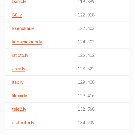
bank.lv
119,899
80.lv
122,018
ksenukai.lv
122,403
liepajniekiem.lv
124,303
latloto.lv
126,412
area.lv
128,822
itap.lv
129,408
likumi.lv
129,416
tele2.lv
132,568
meteofor.lv
134,939