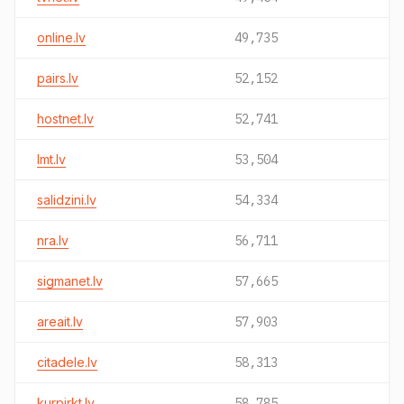
online.lv
49,735
pairs.lv
52,152
hostnet.lv
52,741
lmt.lv
53,504
salidzini.lv
54,334
nra.lv
56,711
sigmanet.lv
57,665
areait.lv
57,903
citadele.lv
58,313
kurpirkt.lv
58,785