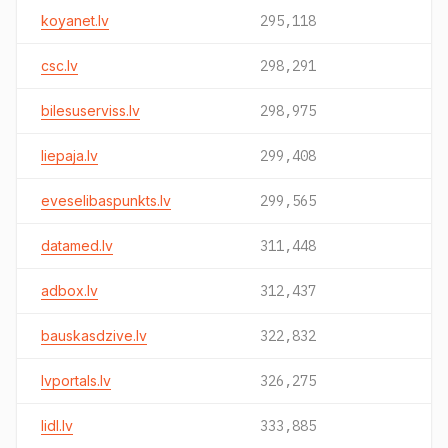
koyanet.lv
295,118
csc.lv
298,291
bilesuserviss.lv
298,975
liepaja.lv
299,408
eveselibaspunkts.lv
299,565
datamed.lv
311,448
adbox.lv
312,437
bauskasdzive.lv
322,832
lvportals.lv
326,275
lidl.lv
333,885