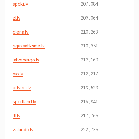
spoki.lv
207,084
zl.lv
209,064
diena.lv
210,263
rigassatiksme.lv
210,951
latvenergo.lv
212,160
aio.lv
212,217
advem.lv
213,520
sportland.lv
216,841
lff.lv
217,765
zalando.lv
222,735