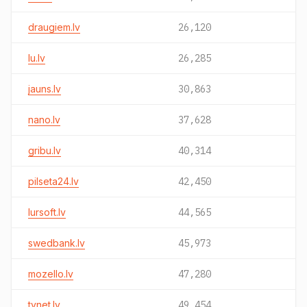
draugiem.lv
26,120
lu.lv
26,285
jauns.lv
30,863
nano.lv
37,628
gribu.lv
40,314
pilseta24.lv
42,450
lursoft.lv
44,565
swedbank.lv
45,973
mozello.lv
47,280
tvnet.lv
49,454