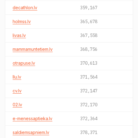
decathlon.lv
359,167
holmss.lv
365,678
livas.lv
367,558
mammamuntetiem.lv
368,756
otrapuse.lv
370,613
llu.lv
371,564
cv.lv
372,147
02.lv
372,170
e-menessaptieka.lv
372,364
saldiemsapniem.lv
378,371