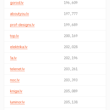
gorod.lv
196,609
aboutyou.lv
197,777
prof-designs.lv
199,689
top.lv
200,169
elektrika.lv
202,028
1a.lv
202,196
telenet.lv
203,261
noc.lv
203,393
kniga.lv
205,089
luminor.lv
205,138