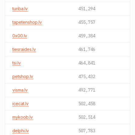
turiba.lv
451,294
tapetenshop.lv
455,757
0x00.lv
459,384
tiesraides.lv
461,746
tsi.lv
464,841
petshop.lv
475,432
visma.lv
492,771
icecat.lv
502,458
mykoob.lv
502,514
delphi.lv
507,783