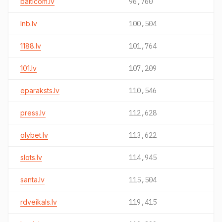
balticom.lv
96,760
lnb.lv
100,504
1188.lv
101,764
101.lv
107,209
eparaksts.lv
110,546
press.lv
112,628
olybet.lv
113,622
slots.lv
114,945
santa.lv
115,504
rdveikals.lv
119,415