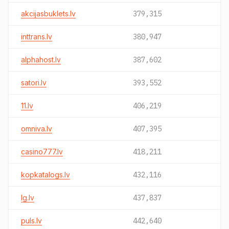
akcijasbuklets.lv
379,315
inttrans.lv
380,947
alphahost.lv
387,602
satori.lv
393,552
11.lv
406,219
omniva.lv
407,395
casino777.lv
418,211
kopkatalogs.lv
432,116
lg.lv
437,837
puls.lv
442,640