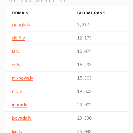
TOP 200 WEBSITES
DOMAIN
GLOBAL RANK
google.lv
7,317
delfi.lv
12,173
la.lv
15,074
ss.lv
15,233
mixnews.lv
15,303
nic.lv
19,502
inbox.lv
23,002
bovada.lv
23,330
lsm.lv
26,048