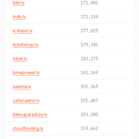
bite.lv
171,001
lndb.lv
171,134
e-klase.lv
177,025
ticketshop.lv
179,341
lvbet.lv
183,275
bmwpower.lv
191,169
saeima.lv
191,365
cafecasino.lv
191,467
bilesuparadize.lv
193,280
cloudhosting.lv
193,662