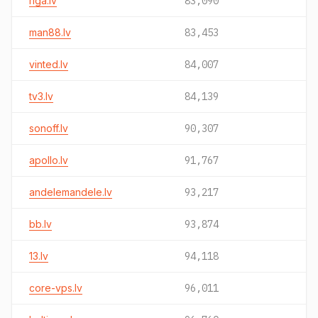
riga.lv
83,090
man88.lv
83,453
vinted.lv
84,007
tv3.lv
84,139
sonoff.lv
90,307
apollo.lv
91,767
andelemandele.lv
93,217
bb.lv
93,874
13.lv
94,118
core-vps.lv
96,011