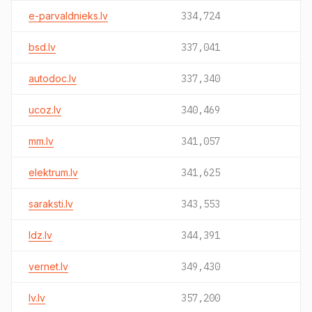
e-parvaldnieks.lv
334,724
bsd.lv
337,041
autodoc.lv
337,340
ucoz.lv
340,469
mm.lv
341,057
elektrum.lv
341,625
saraksti.lv
343,553
ldz.lv
344,391
vernet.lv
349,430
lv.lv
357,200