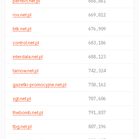
perfect.net.pl
668,861
ros.net.pl
669,812
btk.net.pl
676,909
control.net.pl
683,186
interdata.net.pl
688,123
tarnow.net.pl
742,324
gazetki-promocyjne.net.pl
758,162
sgt.net.pl
787,606
thebomb.net.pl
791,857
tbg.net.pl
807,196