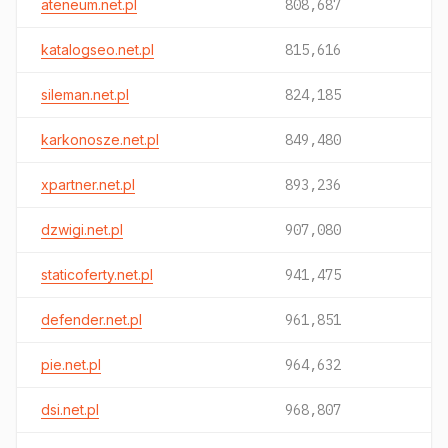
ateneum.net.pl
808,687
katalogseo.net.pl
815,616
sileman.net.pl
824,185
karkonosze.net.pl
849,480
xpartner.net.pl
893,236
dzwigi.net.pl
907,080
staticoferty.net.pl
941,475
defender.net.pl
961,851
pie.net.pl
964,632
dsi.net.pl
968,807