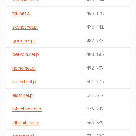
tkk.net.pl
466,178
skynet.net.pl
475,441
goral.net.pl
482,783
derkom.net.pl
488,185
home.net.pl
492,707
inethd.net.pl
501,775
elsat.net.pl
541,517
lotnictwo.net.pl
556,742
eltronik.net.pl
566,889