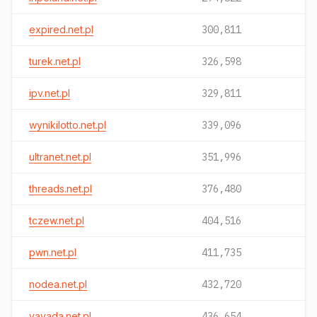
expired.net.pl
300,811
turek.net.pl
326,598
ipv.net.pl
329,811
wynikilotto.net.pl
339,096
ultranet.net.pl
351,996
threads.net.pl
376,480
tczew.net.pl
404,516
pwn.net.pl
411,735
nodea.net.pl
432,720
vavada.net.pl
436,654