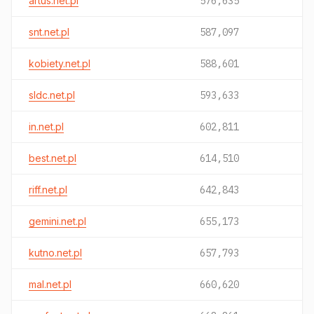
artus.net.pl
576,635
snt.net.pl
587,097
kobiety.net.pl
588,601
sldc.net.pl
593,633
in.net.pl
602,811
best.net.pl
614,510
riff.net.pl
642,843
gemini.net.pl
655,173
kutno.net.pl
657,793
mal.net.pl
660,620