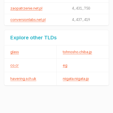
zaopatrzenie.net.pl
4,431,750
conversionlabs.net.pl
4,437,419
Explore other TLDs
glass
tohnosho.chiba.jp
co.cr
eg
havering.sch.uk
niigata.niigata.jp