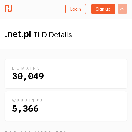
Login
Sign up
.net.pl
TLD Details
DOMAINS
30,049
WEBSITES
5,366