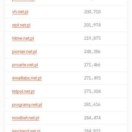
vh.net.pl
200,710
stpl.net.pl
201,974
hitme.net.pl
219,875
pionier.net.pl
248,386
proarte.net.pl
271,466
emaillabs.net.pl
271,495
telpol.net.pl
275,304
programy.net.pl
281,616
mostbet.net.pl
284,474
inpoland.net.pl
294,822