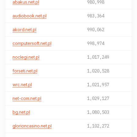
abakus.net.pl
980,998
audiobook.net.pl
983,364
akord.net.pl
990,062
computersoft.net.pl
998,974
noclegi.net.pl
1,017,249
forseti.net.pl
1,020,528
wrc.net.pl
1,021,957
net-com.net.pl
1,029,127
bg.net.pl
1,080,503
glorioncasino.net.pl
1,102,272