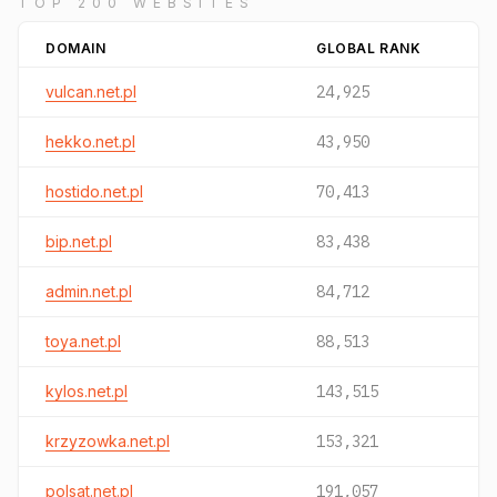
TOP 200 WEBSITES
DOMAIN
GLOBAL RANK
vulcan.net.pl
24,925
hekko.net.pl
43,950
hostido.net.pl
70,413
bip.net.pl
83,438
admin.net.pl
84,712
toya.net.pl
88,513
kylos.net.pl
143,515
krzyzowka.net.pl
153,321
polsat.net.pl
191,057