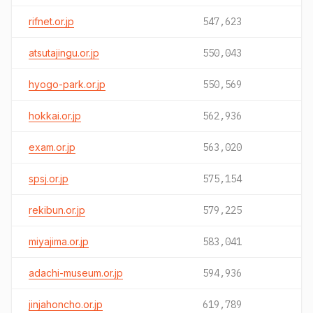
rifnet.or.jp
547,623
atsutajingu.or.jp
550,043
hyogo-park.or.jp
550,569
hokkai.or.jp
562,936
exam.or.jp
563,020
spsj.or.jp
575,154
rekibun.or.jp
579,225
miyajima.or.jp
583,041
adachi-museum.or.jp
594,936
jinjahoncho.or.jp
619,789