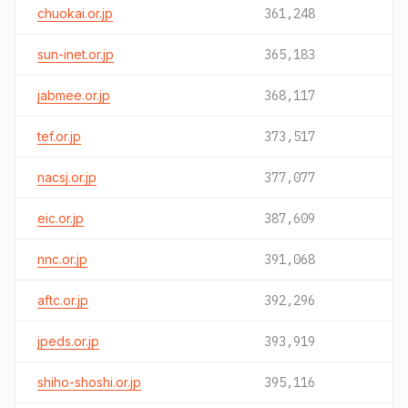
chuokai.or.jp
361,248
sun-inet.or.jp
365,183
jabmee.or.jp
368,117
tef.or.jp
373,517
nacsj.or.jp
377,077
eic.or.jp
387,609
nnc.or.jp
391,068
aftc.or.jp
392,296
jpeds.or.jp
393,919
shiho-shoshi.or.jp
395,116