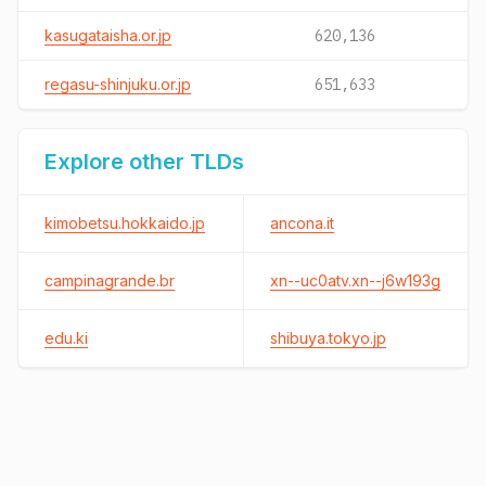
kasugataisha.or.jp
620,136
regasu-shinjuku.or.jp
651,633
Explore other TLDs
kimobetsu.hokkaido.jp
ancona.it
campinagrande.br
xn--uc0atv.xn--j6w193g
edu.ki
shibuya.tokyo.jp