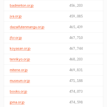
badminton.or.jp
456,203
jva.or.jp
459,085
dazaifutenmangu.or.jp
465,439
jfcr.or.jp
467,710
koyasan.or.jp
467,744
tenrikyo.or.jp
468,203
mitene.or.jp
469,831
museum.or.jp
471,188
books.or.jp
474,073
jpma.or.jp
474,598