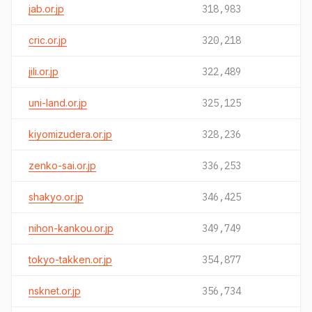
jab.or.jp
318,983
cric.or.jp
320,218
jili.or.jp
322,489
uni-land.or.jp
325,125
kiyomizudera.or.jp
328,236
zenko-sai.or.jp
336,253
shakyo.or.jp
346,425
nihon-kankou.or.jp
349,749
tokyo-takken.or.jp
354,877
nsknet.or.jp
356,734