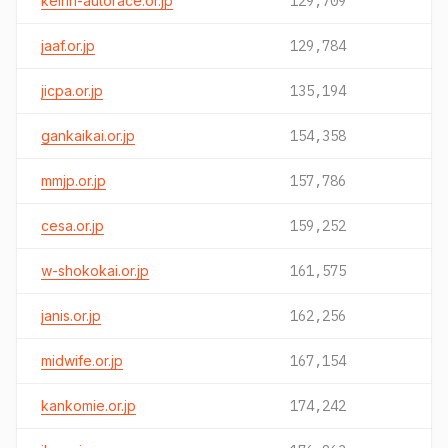
keirin-autorace.or.jp
129,709
jaaf.or.jp
129,784
jicpa.or.jp
135,194
gankaikai.or.jp
154,358
mmjp.or.jp
157,786
cesa.or.jp
159,252
w-shokokai.or.jp
161,575
janis.or.jp
162,256
midwife.or.jp
167,154
kankomie.or.jp
174,242