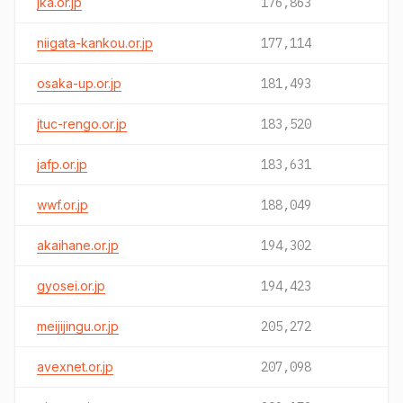
jka.or.jp
176,863
niigata-kankou.or.jp
177,114
osaka-up.or.jp
181,493
jtuc-rengo.or.jp
183,520
jafp.or.jp
183,631
wwf.or.jp
188,049
akaihane.or.jp
194,302
gyosei.or.jp
194,423
meijijingu.or.jp
205,272
avexnet.or.jp
207,098