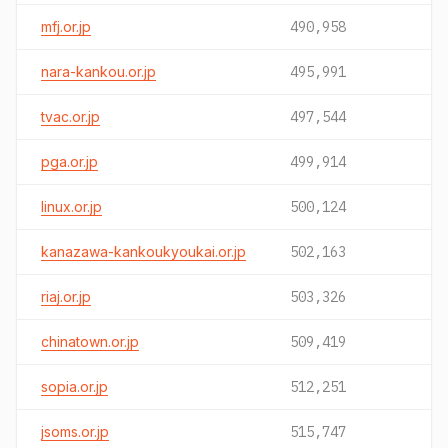
mfj.or.jp
490,958
nara-kankou.or.jp
495,991
tvac.or.jp
497,544
pga.or.jp
499,914
linux.or.jp
500,124
kanazawa-kankoukyoukai.or.jp
502,163
riaj.or.jp
503,326
chinatown.or.jp
509,419
sopia.or.jp
512,251
jsoms.or.jp
515,747