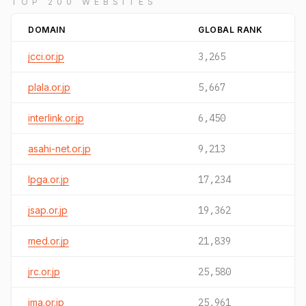
TOP 200 WEBSITES
DOMAIN
GLOBAL RANK
jcci.or.jp
3,265
plala.or.jp
5,667
interlink.or.jp
6,450
asahi-net.or.jp
9,213
lpga.or.jp
17,234
jsap.or.jp
19,362
med.or.jp
21,839
jrc.or.jp
25,580
jma.or.jp
25,961