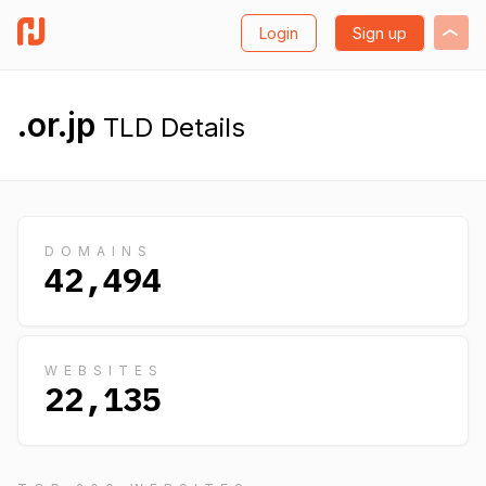
Login
Sign up
.or.jp
TLD Details
DOMAINS
42,494
WEBSITES
22,135