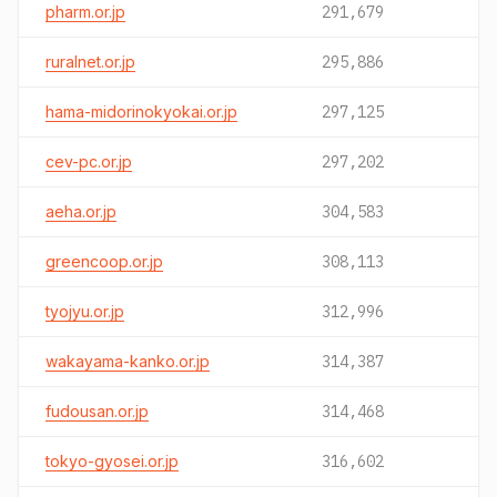
pharm.or.jp
291,679
ruralnet.or.jp
295,886
hama-midorinokyokai.or.jp
297,125
cev-pc.or.jp
297,202
aeha.or.jp
304,583
greencoop.or.jp
308,113
tyojyu.or.jp
312,996
wakayama-kanko.or.jp
314,387
fudousan.or.jp
314,468
tokyo-gyosei.or.jp
316,602