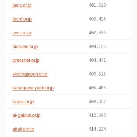
jaeic.or.jp
401,010
tkcnf.or.jp
402,426
jwes.or.jp
402,526
nichiren.or.jp
404,156
pressnet.or.jp
404,441
skatingjapan.or.jp
405,616
kanagawa-park.or.jp
406,483
todaiji.or.jp
408,057
ai-gakkai.or.jp
412,093
attaka.or.jp
414,224