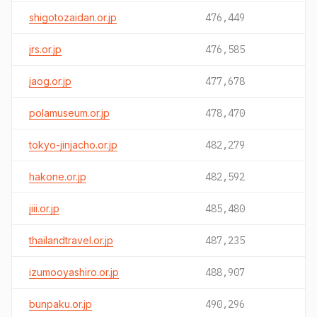
shigotozaidan.or.jp
476,449
jrs.or.jp
476,585
jaog.or.jp
477,678
polamuseum.or.jp
478,470
tokyo-jinjacho.or.jp
482,279
hakone.or.jp
482,592
jiii.or.jp
485,480
thailandtravel.or.jp
487,235
izumooyashiro.or.jp
488,907
bunpaku.or.jp
490,296