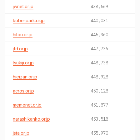
jwnet.or.jp
438,569
kobe-park.or.jp
440,031
hitou.or.jp
445,360
jfd.or.jp
447,736
tsukiji.or.jp
448,738
hieizan.or.jp
448,928
acros.or.jp
450,128
memenet.or.jp
451,877
narashikanko.or.jp
453,518
jsta.or.jp
455,970