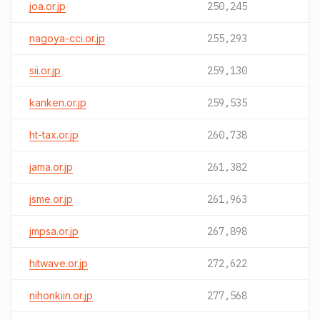
joa.or.jp
250,245
nagoya-cci.or.jp
255,293
sii.or.jp
259,130
kanken.or.jp
259,535
ht-tax.or.jp
260,738
jama.or.jp
261,382
jsme.or.jp
261,963
jmpsa.or.jp
267,898
hitwave.or.jp
272,622
nihonkiin.or.jp
277,568