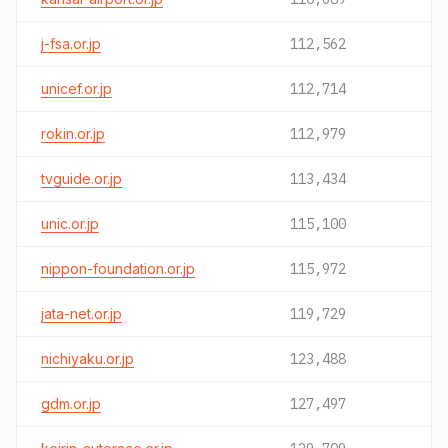
j-fsa.or.jp
112,562
unicef.or.jp
112,714
rokin.or.jp
112,979
tvguide.or.jp
113,434
unic.or.jp
115,100
nippon-foundation.or.jp
115,972
jata-net.or.jp
119,729
nichiyaku.or.jp
123,488
gdm.or.jp
127,497