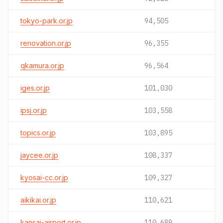
tokyo-park.or.jp
94,505
renovation.or.jp
96,355
qkamura.or.jp
96,564
iges.or.jp
101,030
ipsj.or.jp
103,558
topics.or.jp
103,895
jaycee.or.jp
108,337
kyosai-cc.or.jp
109,327
aikikai.or.jp
110,621
kansai-airport.or.jp
110,689