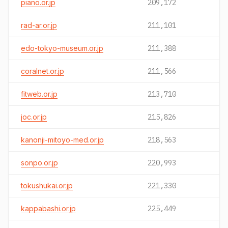
piano.or.jp
209,172
rad-ar.or.jp
211,101
edo-tokyo-museum.or.jp
211,388
coralnet.or.jp
211,566
fitweb.or.jp
213,710
joc.or.jp
215,826
kanonji-mitoyo-med.or.jp
218,563
sonpo.or.jp
220,993
tokushukai.or.jp
221,330
kappabashi.or.jp
225,449