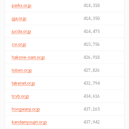
parks.or.jp
414,318
jga.or.jp
414,350
jucda.or.jp
414,475
cvi.or.jp
415,756
hakone-oam.or.jp
426,918
toben.or.jp
427,826
takenet.or.jp
432,794
tcvb.or.jp
434,616
hongwanji.or.jp
437,165
kandamyoujin.or.jp
437,942