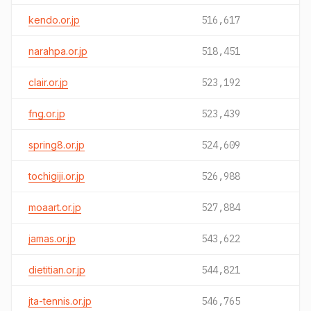
kendo.or.jp
516,617
narahpa.or.jp
518,451
clair.or.jp
523,192
fng.or.jp
523,439
spring8.or.jp
524,609
tochigiji.or.jp
526,988
moaart.or.jp
527,884
jamas.or.jp
543,622
dietitian.or.jp
544,821
jta-tennis.or.jp
546,765