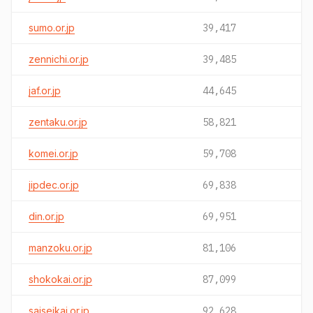
sumo.or.jp
39,417
zennichi.or.jp
39,485
jaf.or.jp
44,645
zentaku.or.jp
58,821
komei.or.jp
59,708
jipdec.or.jp
69,838
din.or.jp
69,951
manzoku.or.jp
81,106
shokokai.or.jp
87,099
saiseikai.or.jp
92,628