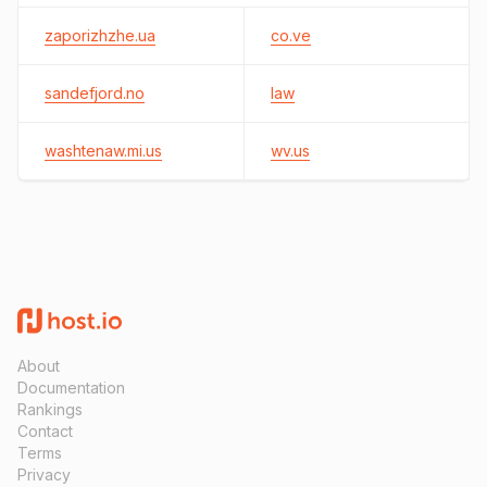
zaporizhzhe.ua
co.ve
sandefjord.no
law
washtenaw.mi.us
wv.us
About
Documentation
Rankings
Contact
Terms
Privacy