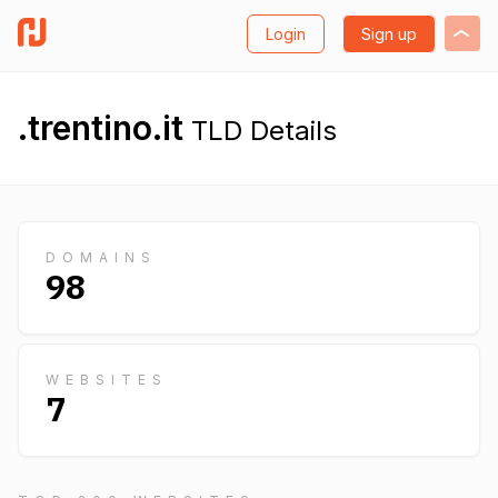
Login
Sign up
.trentino.it
TLD Details
DOMAINS
98
WEBSITES
7