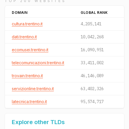
TOP 200 WEBSITES
DOMAIN
GLOBAL RANK
cultura.trentino.it
4,205,141
dati.trentino.it
10,042,268
ecomusei.trentino.it
16,090,951
telecomunicazioni.trentino.it
33,411,002
trovain.trentino.it
46,146,089
servizionline.trentino.it
63,402,326
latecnica.trentino.it
95,574,717
Explore other TLDs