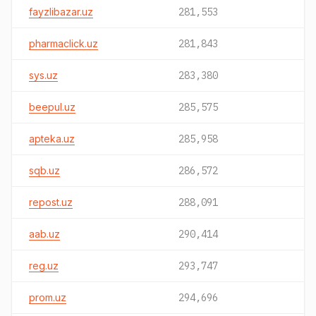
fayzlibazar.uz
281,553
pharmaclick.uz
281,843
sys.uz
283,380
beepul.uz
285,575
apteka.uz
285,958
sqb.uz
286,572
repost.uz
288,091
aab.uz
290,414
reg.uz
293,747
prom.uz
294,696