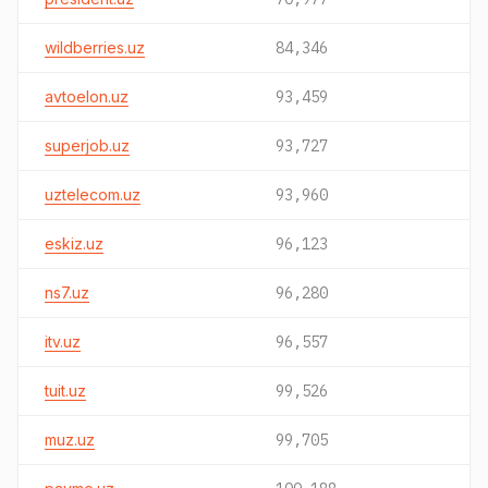
wildberries.uz
84,346
avtoelon.uz
93,459
superjob.uz
93,727
uztelecom.uz
93,960
eskiz.uz
96,123
ns7.uz
96,280
itv.uz
96,557
tuit.uz
99,526
muz.uz
99,705