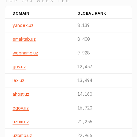
TOP 200 WEBSITES
DOMAIN
GLOBAL RANK
yandex.uz
8,139
emaktab.uz
8,400
webname.uz
9,928
gov.uz
12,457
lex.uz
13,494
ahost.uz
14,160
egov.uz
16,720
uzum.uz
21,255
uzbmb.uz
22,966