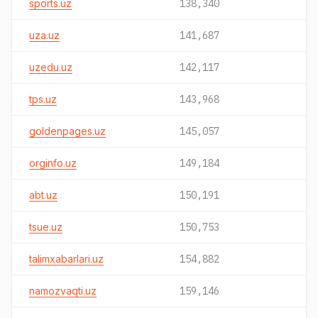
sports.uz
138,340
uza.uz
141,687
uzedu.uz
142,117
tps.uz
143,968
goldenpages.uz
145,057
orginfo.uz
149,184
abt.uz
150,191
tsue.uz
150,753
talimxabarlari.uz
154,882
namozvaqti.uz
159,146