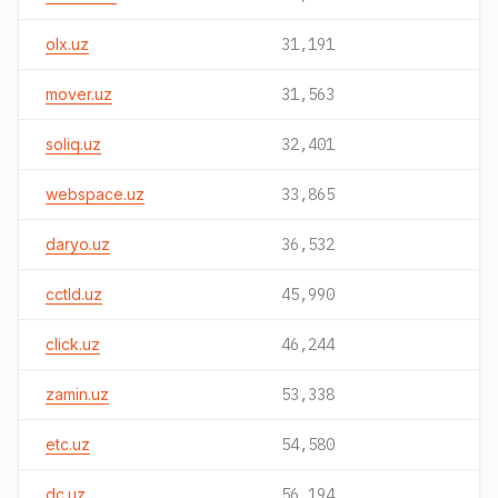
olx.uz
31,191
mover.uz
31,563
soliq.uz
32,401
webspace.uz
33,865
daryo.uz
36,532
cctld.uz
45,990
click.uz
46,244
zamin.uz
53,338
etc.uz
54,580
dc.uz
56,194