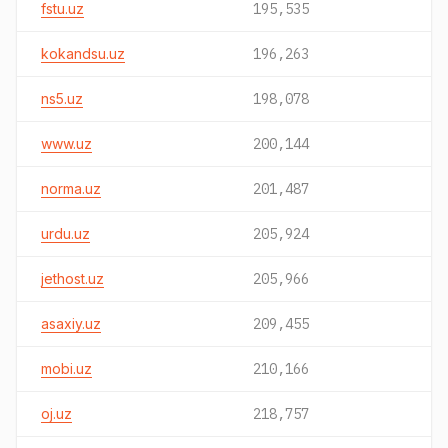
fstu.uz
195,535
kokandsu.uz
196,263
ns5.uz
198,078
www.uz
200,144
norma.uz
201,487
urdu.uz
205,924
jethost.uz
205,966
asaxiy.uz
209,455
mobi.uz
210,166
oj.uz
218,757