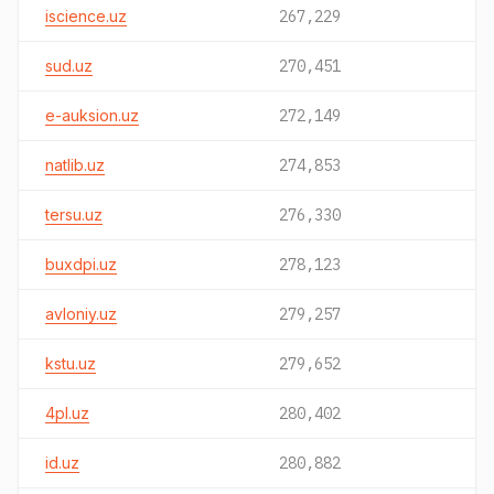
iscience.uz
267,229
sud.uz
270,451
e-auksion.uz
272,149
natlib.uz
274,853
tersu.uz
276,330
buxdpi.uz
278,123
avloniy.uz
279,257
kstu.uz
279,652
4pl.uz
280,402
id.uz
280,882