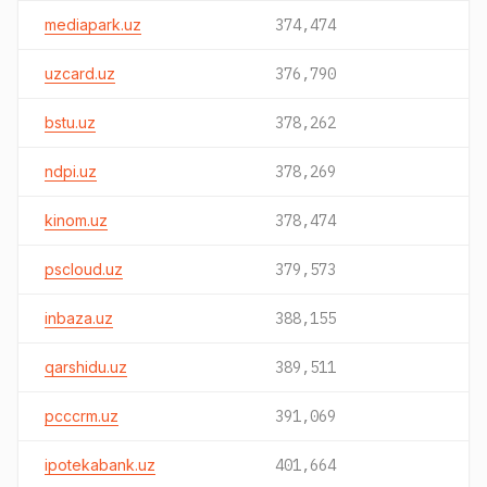
mediapark.uz
374,474
uzcard.uz
376,790
bstu.uz
378,262
ndpi.uz
378,269
kinom.uz
378,474
pscloud.uz
379,573
inbaza.uz
388,155
qarshidu.uz
389,511
pcccrm.uz
391,069
ipotekabank.uz
401,664