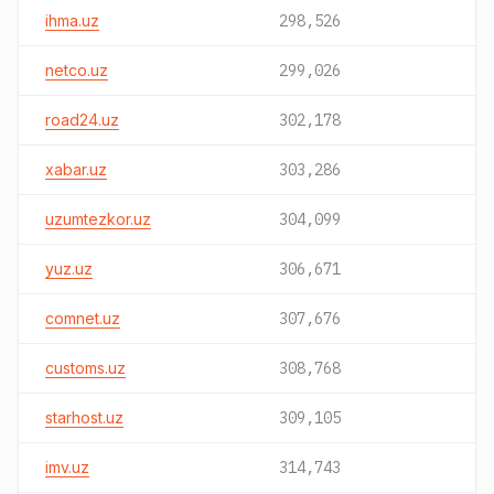
ihma.uz
298,526
netco.uz
299,026
road24.uz
302,178
xabar.uz
303,286
uzumtezkor.uz
304,099
yuz.uz
306,671
comnet.uz
307,676
customs.uz
308,768
starhost.uz
309,105
imv.uz
314,743