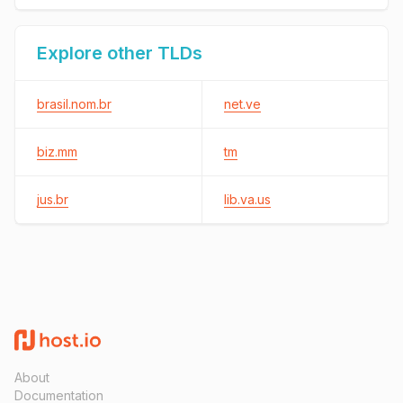
Explore other TLDs
brasil.nom.br
net.ve
biz.mm
tm
jus.br
lib.va.us
About
Documentation