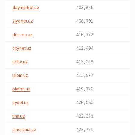
daymarket.uz
403,825
ziyonet.uz
408,901
dnssec.uz
410,372
citynet.uz
412,404
nettv.uz
413,068
islom.uz
415,677
platon.uz
419,370
uysot.uz
420,580
tma.uz
422,096
cinerama.uz
423,771