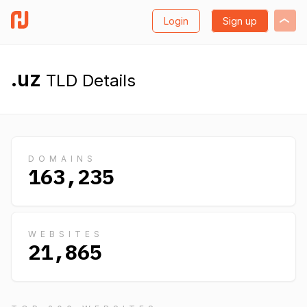
Login
Sign up
.uz
TLD Details
DOMAINS
163,235
WEBSITES
21,865