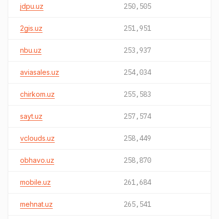
jdpu.uz
250,505
2gis.uz
251,951
nbu.uz
253,937
aviasales.uz
254,034
chirkom.uz
255,583
sayt.uz
257,574
vclouds.uz
258,449
obhavo.uz
258,870
mobile.uz
261,684
mehnat.uz
265,541