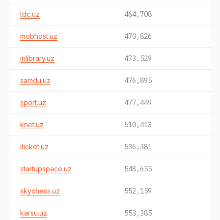
tdc.uz
464,708
mobhost.uz
470,826
inlibrary.uz
473,529
samdu.uz
476,895
sport.uz
477,449
knet.uz
510,413
iticket.uz
536,381
startupspace.uz
548,655
skychess.uz
552,159
karsu.uz
553,385