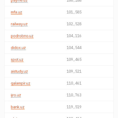
payme.uz
100,188
mfa.uz
101,585
railway.uz
102,528
podrobno.uz
104,116
didox.uz
104,544
spot.uz
109,465
aistudy.uz
109,521
qalampir.uz
110,461
ijro.uz
110,763
bank.uz
119,519