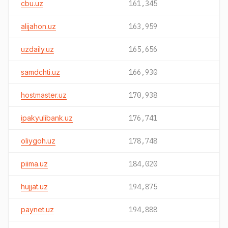
cbu.uz
161,345
alijahon.uz
163,959
uzdaily.uz
165,656
samdchti.uz
166,930
hostmaster.uz
170,938
ipakyulibank.uz
176,741
oliygoh.uz
178,748
piima.uz
184,020
hujjat.uz
194,875
paynet.uz
194,888