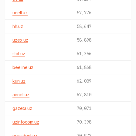
ucell.uz
57,776
hh.uz
58,647
uzex.uz
58,898
stat.uz
61,356
beeline.uz
61,868
kun.uz
62,089
airnet.uz
67,810
gazeta.uz
70,071
uzinfocom.uz
70,398
president.uz
70,977