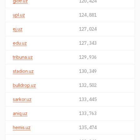
glotr.uz
120,424
upl.uz
124,881
ej.uz
127,024
edu.uz
127,343
tribuna.uz
129,936
stadion.uz
130,349
bulldrop.uz
132,502
sarkor.uz
133,445
aniq.uz
133,763
hemis.uz
135,474