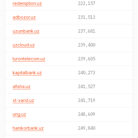
redemption.uz
222,157
adbozor.uz
231,513
uzumbank.uz
237,681
uzcloud.uz
239,400
turontelecom.uz
239,605
kapitalbank.uz
240,273
afisha.uz
241,527
xt-xarid.uz
241,719
ung.uz
248,609
hamkorbank.uz
249,840