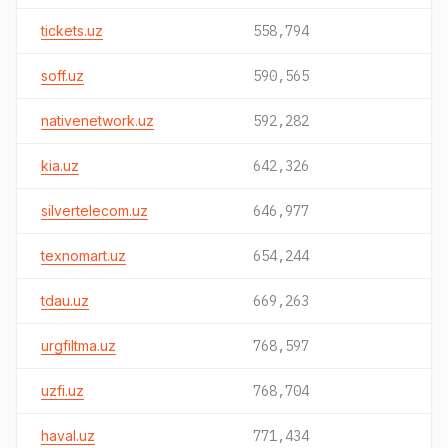
tickets.uz
558,794
soff.uz
590,565
nativenetwork.uz
592,282
kia.uz
642,326
silvertelecom.uz
646,977
texnomart.uz
654,244
tdau.uz
669,263
urgfiltma.uz
768,597
uzfi.uz
768,704
haval.uz
771,434