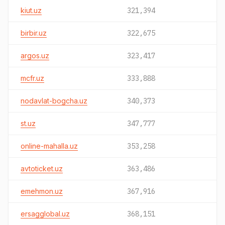
kiut.uz
321,394
birbir.uz
322,675
argos.uz
323,417
mcfr.uz
333,888
nodavlat-bogcha.uz
340,373
st.uz
347,777
online-mahalla.uz
353,258
avtoticket.uz
363,486
emehmon.uz
367,916
ersagglobal.uz
368,151