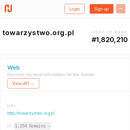
Login
Sign up
towarzystwo.org.pl
HOST.IO RANK
#1,820,210
Web
Discover top-level information for this domain.
View API →
URL
http://towarzystwo.org.pl
1,254 Domains
→
IP