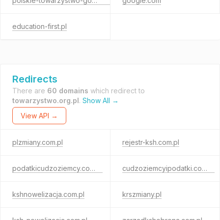
polskie-towarzystwo-gospodarki.pl
google.com
education-first.pl
Redirects
There are
60 domains
which redirect to
towarzystwo.org.pl
.
Show All →
View API →
plzmiany.com.pl
rejestr-ksh.com.pl
podatkicudzoziemcy.com.pl
cudzoziemcyipodatki.com.pl
kshnowelizacja.com.pl
krszmiany.pl