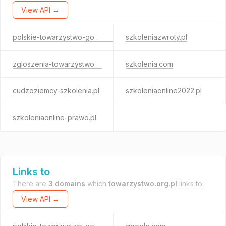
View API →
polskie-towarzystwo-gospodarki.pl
szkoleniazwroty.pl
zgloszenia-towarzystwo.pl
szkolenia.com
cudzoziemcy-szkolenia.pl
szkoleniaonline2022.pl
szkoleniaonline-prawo.pl
Links to
There are
3 domains
which
towarzystwo.org.pl
links to.
View API →