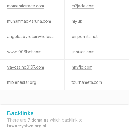
momentictrace.com
m2jade.com
muhammad-taruna.com
nly.uk
angelbabyretaiilwholesale.info
empernita.net
www-006bet.com
jinniucs.com
vaycasino0197.com
hnyfjd.com
mibienestar.org
tournameta.com
Backlinks
There are
7 domains
which backlink to
towarzystwo.org.pl
.