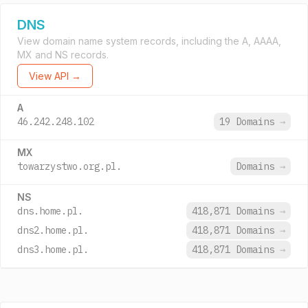
DNS
View domain name system records, including the A, AAAA,
MX and NS records.
View API →
A
46.242.248.102
19 Domains
→
MX
towarzystwo.org.pl.
Domains
→
NS
dns.home.pl.
418,871 Domains
→
dns2.home.pl.
418,871 Domains
→
dns3.home.pl.
418,871 Domains
→