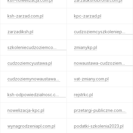
ksh-nowelizacja.com.pl
zarzadkshobrona.com.pl
ksh-zarzad.com.pl
kpc-zarzad.pl
zarzadiksh.pl
cudzoziemcyszkoleniepl.com.pl
szkoleniecudzoziemcow.com.pl
zmianykp.pl
cudzoziemcyustawa.pl
nowaustawa-cudzoziemcy.com.pl
cudzoziemynowaustawa.pl
vat-zmiany.com.pl
ksh-odpowiedzialnosc.com.pl
rejstrkc.pl
nowelizacja-kpc.pl
przetargi-publiczne.com.pl
wynagrodzeniapl.com.pl
podatki-szkolenia2023.pl