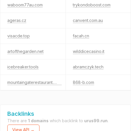
waboom77au.com
trykondoboost.com
ageras.cz
canvent.com.au
visacde.top
facah.cn
artofthegarden.net
wilddicecasino.it
icebreaker.tools
abramczyk.tech
mountaingaterestaurant.com
868-b.com
Backlinks
There are
1 domains
which backlink to
urus99.run
.
View API →