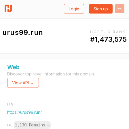
Login
Sign up
urus99.run
HOST.IO RANK
#1,473,575
Web
Discover top-level information for this domain.
View API →
URL
https://urus99.run/
1,130 Domains
→
IP