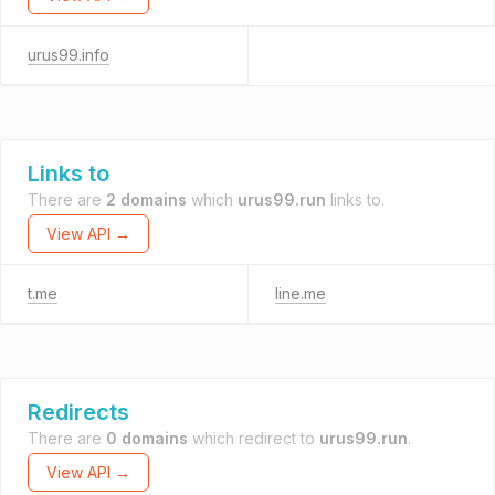
urus99.info
Links to
There are
2 domains
which
urus99.run
links to.
View API →
t.me
line.me
Redirects
There are
0 domains
which redirect to
urus99.run
.
View API →