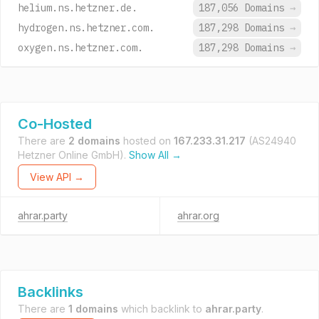
helium.ns.hetzner.de.
187,056 Domains
→
hydrogen.ns.hetzner.com.
187,298 Domains
→
oxygen.ns.hetzner.com.
187,298 Domains
→
Co-Hosted
There are
2 domains
hosted on
167.233.31.217
(AS24940
Hetzner Online GmbH).
Show All →
View API →
ahrar.party
ahrar.org
Backlinks
There are
1 domains
which backlink to
ahrar.party
.