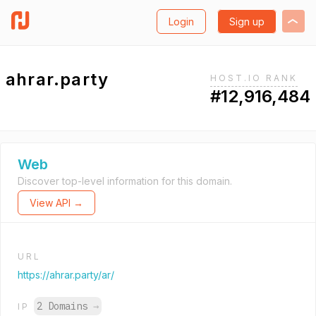
Login
Sign up
ahrar.party
HOST.IO RANK
#12,916,484
Web
Discover top-level information for this domain.
View API →
URL
https://ahrar.party/ar/
2 Domains
→
IP