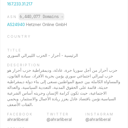
167.233.31.217
6,440,077 Domains
→
ASN
AS24940
Hetzner Online GmbH
COUNTRY
TITLE
الرئيسية - أحرار - الحزب الليبرالي السوري
DESCRIPTION
حزب أحرار من أجل سوريا حرة، عادلة، وديمقراطية حزب أحرار هو
حزب ليبرالي اجتماعي سوري يؤمن بحرية الأفراد، سيادة القانون،
والمساواة الكاملة بين جميع المواطنين.نسعى إلى بناء دولة ديمقراطية
حديثة، قائمة على الحقوق المدنية، التعددية السياسية، والعدالة
الاجتماعية، حيث تكون كرامة الإنسان وحريته أساس الشرعية
السياسية.نؤمن باقتصاد عادل يعزز ريادة الأعمال والاستثمار، ويحمي
الفئات الأضعف،
FACEBOOK
TWITTER
INSTAGRAM
ahrarliberal
@ahrarliberal
@ahrarliberal