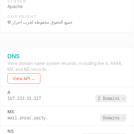
SERVER
Apache
COPYRIGHT
© جميع الحقوق محفوظة لحزب أحرار
DNS
View domain name system records, including the A, AAAA,
MX and NS records.
View API →
A
167.233.31.217
2 Domains
→
MX
mail.ahrar.party.
Domains
→
NS