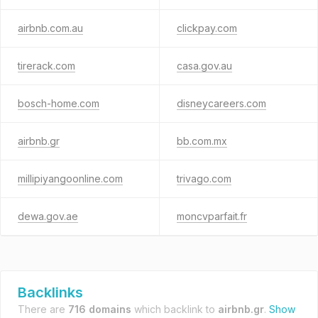
airbnb.com.au
clickpay.com
tirerack.com
casa.gov.au
bosch-home.com
disneycareers.com
airbnb.gr
bb.com.mx
millipiyangoonline.com
trivago.com
dewa.gov.ae
moncvparfait.fr
Backlinks
There are
716 domains
which backlink to
airbnb.gr
.
Show