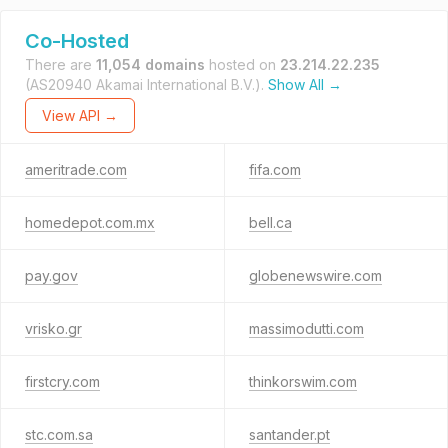
Co-Hosted
There are
11,054 domains
hosted on
23.214.22.235
(AS20940 Akamai International B.V.).
Show All →
View API →
ameritrade.com
fifa.com
homedepot.com.mx
bell.ca
pay.gov
globenewswire.com
vrisko.gr
massimodutti.com
firstcry.com
thinkorswim.com
stc.com.sa
santander.pt