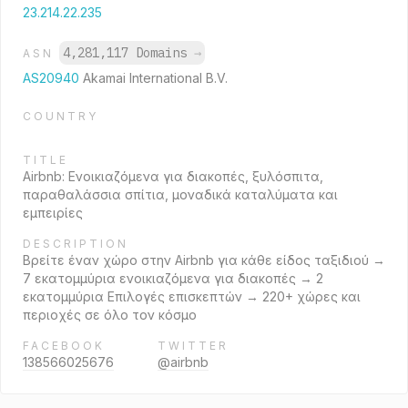
23.214.22.235
4,281,117 Domains
→
ASN
AS20940
Akamai International B.V.
COUNTRY
TITLE
Airbnb: Ενοικιαζόμενα για διακοπές, ξυλόσπιτα,
παραθαλάσσια σπίτια, μοναδικά καταλύματα και
εμπειρίες
DESCRIPTION
Βρείτε έναν χώρο στην Airbnb για κάθε είδος ταξιδιού →
7 εκατομμύρια ενοικιαζόμενα για διακοπές → 2
εκατομμύρια Επιλογές επισκεπτών → 220+ χώρες και
περιοχές σε όλο τον κόσμο
FACEBOOK
TWITTER
138566025676
@airbnb