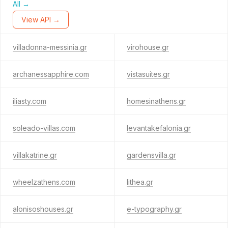
All →
View API →
villadonna-messinia.gr
virohouse.gr
archanessapphire.com
vistasuites.gr
iliasty.com
homesinathens.gr
soleado-villas.com
levantakefalonia.gr
villakatrine.gr
gardensvilla.gr
wheelzathens.com
lithea.gr
alonisoshouses.gr
e-typography.gr