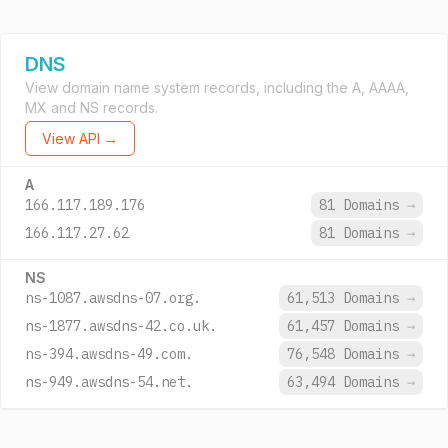
DNS
View domain name system records, including the A, AAAA,
MX and NS records.
View API →
A
166.117.189.176
81 Domains
→
166.117.27.62
81 Domains
→
NS
ns-1087.awsdns-07.org.
61,513 Domains
→
ns-1877.awsdns-42.co.uk.
61,457 Domains
→
ns-394.awsdns-49.com.
76,548 Domains
→
ns-949.awsdns-54.net.
63,494 Domains
→