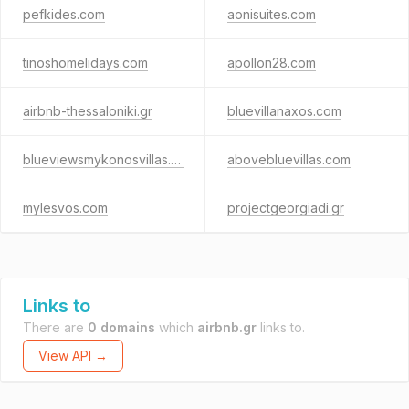
pefkides.com
aonisuites.com
tinoshomelidays.com
apollon28.com
airbnb-thessaloniki.gr
bluevillanaxos.com
blueviewsmykonosvillas.gr
abovebluevillas.com
mylesvos.com
projectgeorgiadi.gr
Links to
There are
0 domains
which
airbnb.gr
links to.
View API →