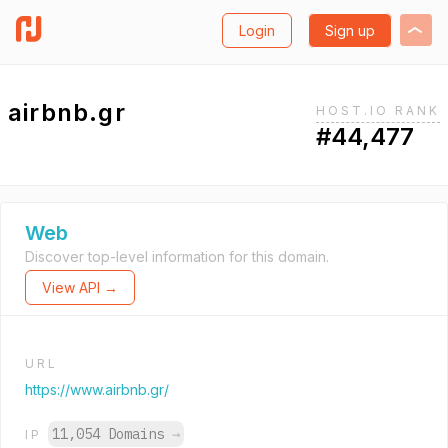
Login
Sign up
airbnb.gr
HOST.IO RANK
#44,477
Web
Discover top-level information for this domain.
View API →
URL
https://www.airbnb.gr/
11,054 Domains
→
IP