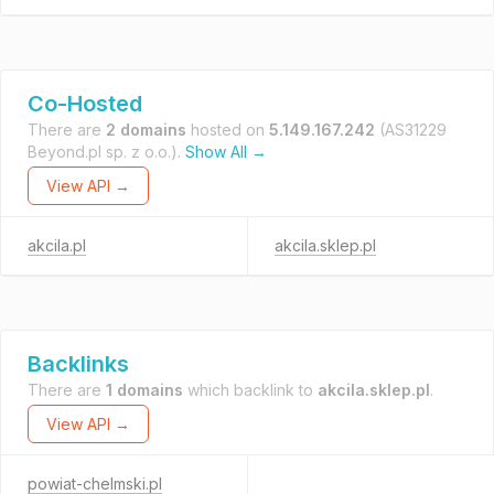
Co-Hosted
There are
2 domains
hosted on
5.149.167.242
(AS31229
Beyond.pl sp. z o.o.).
Show All →
View API →
akcila.pl
akcila.sklep.pl
Backlinks
There are
1 domains
which backlink to
akcila.sklep.pl
.
View API →
powiat-chelmski.pl