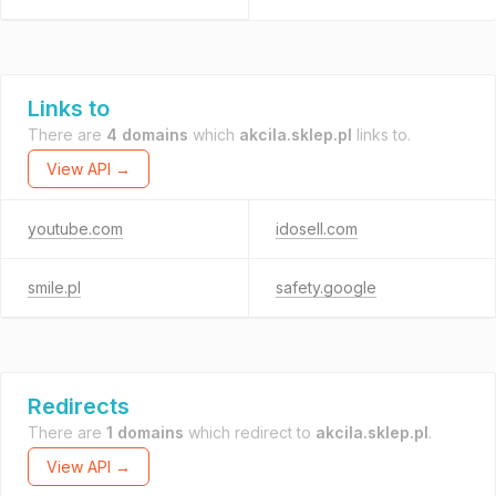
Links to
There are
4 domains
which
akcila.sklep.pl
links to.
View API →
youtube.com
idosell.com
smile.pl
safety.google
Redirects
There are
1 domains
which redirect to
akcila.sklep.pl
.
View API →