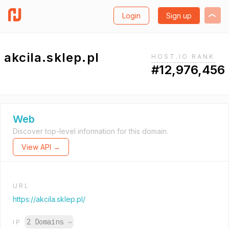
Login
Sign up
akcila.sklep.pl
HOST.IO RANK
#12,976,456
Web
Discover top-level information for this domain.
View API →
URL
https://akcila.sklep.pl/
2 Domains
→
IP