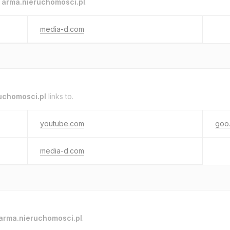
o
arma.nieruchomosci.pl
.
media-d.com
uchomosci.pl
links to.
youtube.com
goo.
media-d.com
arma.nieruchomosci.pl
.