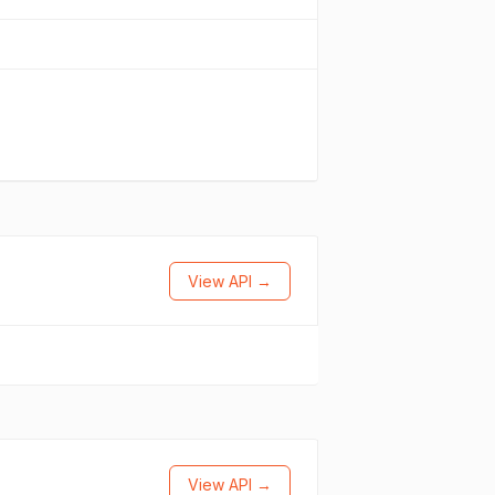
View API →
View API →