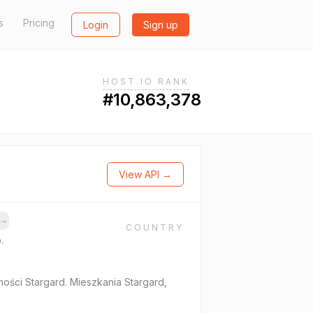
s
Pricing
Login
Sign up
HOST.IO RANK
#10,863,378
View API →
s
→
COUNTRY
.
ości Stargard. Mieszkania Stargard,