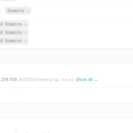
l.
Domains
→
54 Domains
→
54 Domains
→
54 Domains
→
.218.108
(AS12824 home.pl sp. z o.o.).
Show All →