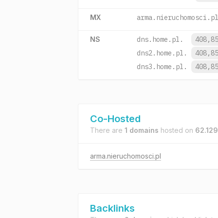
MX
arma.nieruchomosci.p
NS
dns.home.pl.
408,8
dns2.home.pl.
408,8
dns3.home.pl.
408,8
Co-Hosted
There are
1 domains
hosted on
62.129
arma.nieruchomosci.pl
Backlinks