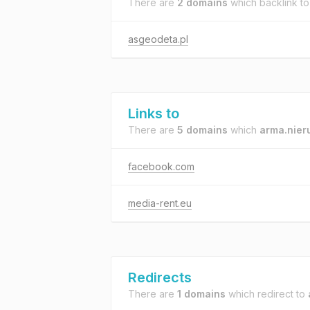
There are
2 domains
which backlink t
asgeodeta.pl
Links to
There are
5 domains
which
arma.nier
facebook.com
media-rent.eu
Redirects
There are
1 domains
which redirect to