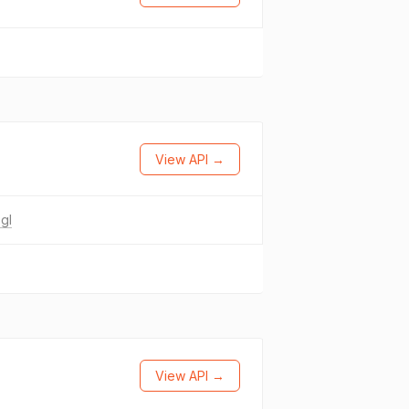
View API →
gl
View API →