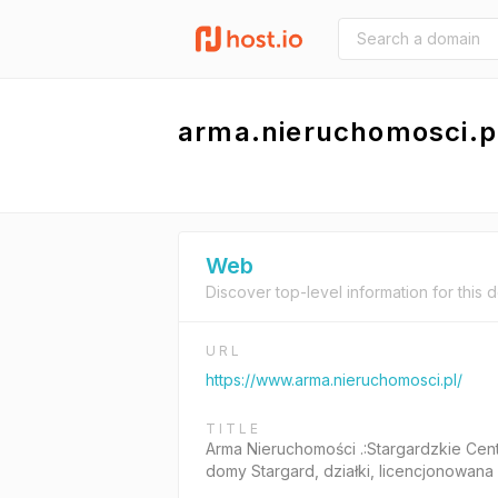
arma.nieruchomosci.p
Web
Discover top-level information for this 
URL
https://www.arma.nieruchomosci.pl/
TITLE
Arma Nieruchomości .:Stargardzkie Cent
domy Stargard, działki, licencjonowana