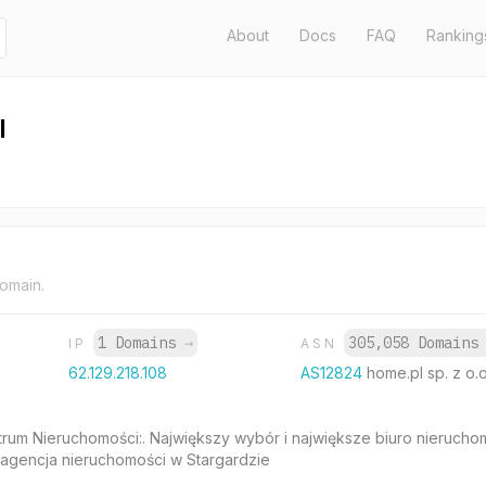
About
Docs
FAQ
Ranking
l
domain.
1 Domains
→
305,058 Domain
IP
ASN
62.129.218.108
AS12824
home.pl sp. z o.o
rum Nieruchomości:. Największy wybór i największe biuro nieruchom
 agencja nieruchomości w Stargardzie