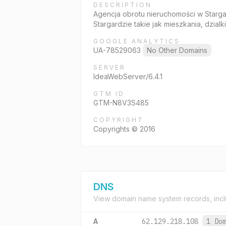
DESCRIPTION
Agencja obrotu nieruchomości w Starga
Stargardzie takie jak mieszkania, dzialk
GOOGLE ANALYTICS
UA-78529063
No Other Domains
SERVER
IdeaWebServer/6.4.1
GTM ID
GTM-N8V3S485
COPYRIGHT
Copyrights © 2016
DNS
View domain name system records, incl
A
62.129.218.108
1 Do