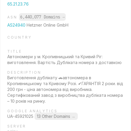
65.21.23.76
6,440,077 Domains
→
ASN
AS24940
Hetzner Online GmbH
COUNTRY
TITLE
Автономери у м. Кропивницький та Кривий Ріг:
виготовлення. Вартість Дубліката номера з доставкою
DESCRIPTION
Виготовлення дублікату 🚗автономера в
Кропивницькому та Кривому Розі. ✔ГАРАНТІЯ 2 роки. від
200 грн - ціна автономера від виробника.
Сертифікований завод з виробництва дубліката номера
– 10 років на ринку.
GOOGLE ANALYTICS
UA-45921025
13 Other Domains
→
SERVER