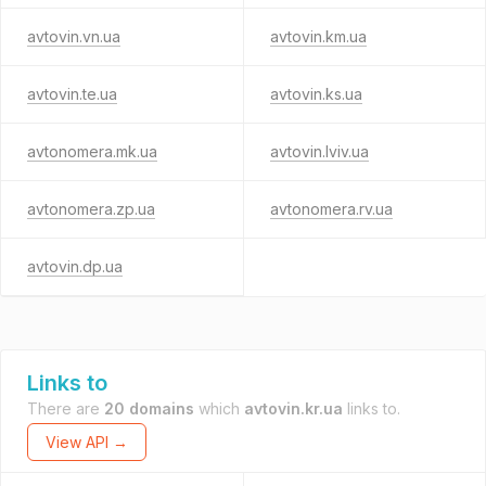
avtovin.vn.ua
avtovin.km.ua
avtovin.te.ua
avtovin.ks.ua
avtonomera.mk.ua
avtovin.lviv.ua
avtonomera.zp.ua
avtonomera.rv.ua
avtovin.dp.ua
Links to
There are
20 domains
which
avtovin.kr.ua
links to.
View API →