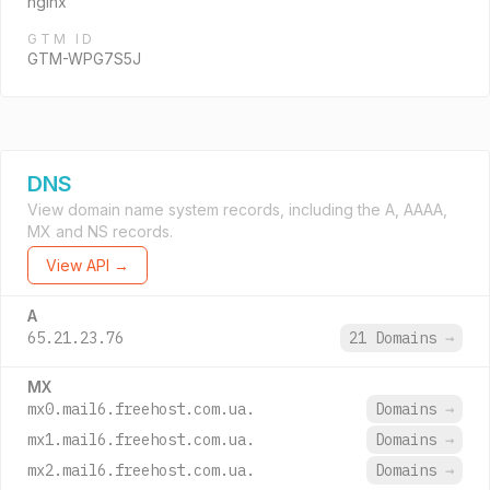
nginx
GTM ID
GTM-WPG7S5J
DNS
View domain name system records, including the A, AAAA,
MX and NS records.
View API →
A
65.21.23.76
21 Domains
→
MX
mx0.mail6.freehost.com.ua.
Domains
→
mx1.mail6.freehost.com.ua.
Domains
→
mx2.mail6.freehost.com.ua.
Domains
→