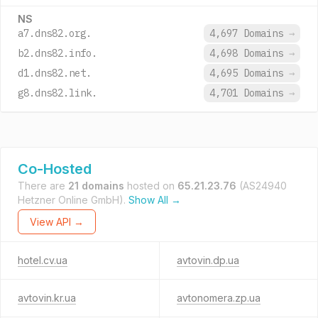
NS
a7.dns82.org.
4,697 Domains
→
b2.dns82.info.
4,698 Domains
→
d1.dns82.net.
4,695 Domains
→
g8.dns82.link.
4,701 Domains
→
Co-Hosted
There are
21 domains
hosted on
65.21.23.76
(AS24940
Hetzner Online GmbH).
Show All →
View API →
hotel.cv.ua
avtovin.dp.ua
avtovin.kr.ua
avtonomera.zp.ua