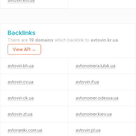
avtovin.km.ua
Backlinks
There are
19 domains
which backlink to
avtovin.kr.ua
.
View API →
avtovin.kh.ua
avtonomera.lutsk.ua
avtovin.cv.ua
avtovin.if.ua
avtovin.ck.ua
avtonomer.odessa.ua
avtovin.zt.ua
avtonomer.kiev.ua
avtoramki.com.ua
avtovin.pl.ua