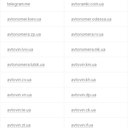
telegram.me
avtoramki.com.ua
avtonomer.kiev.ua
avtonomer.odessa.ua
avtonomera.zp.ua
avtonomera.rv.ua
avtovin.lviv.ua
avtonomera.mk.ua
avtonomera.lutsk.ua
avtovin.km.ua
avtovin.cv.ua
avtovin.kh.ua
avtovin.vn.ua
avtovin.dp.ua
avtovin.te.ua
avtovin.ck.ua
avtovin.zt.ua
avtovin.if.ua