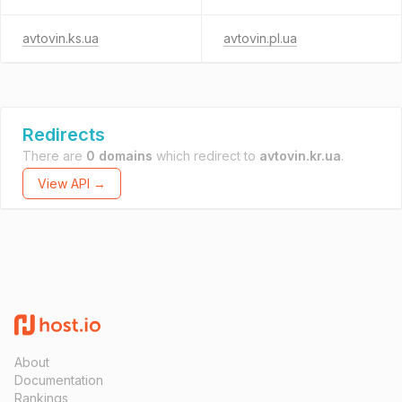
avtovin.ks.ua
avtovin.pl.ua
Redirects
There are
0 domains
which redirect to
avtovin.kr.ua
.
View API →
About
Documentation
Rankings