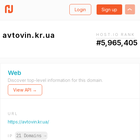
Login
Sign up
avtovin.kr.ua
HOST.IO RANK
#5,965,405
Web
Discover top-level information for this domain.
View API →
URL
https://avtovin.kr.ua/
21 Domains
→
IP