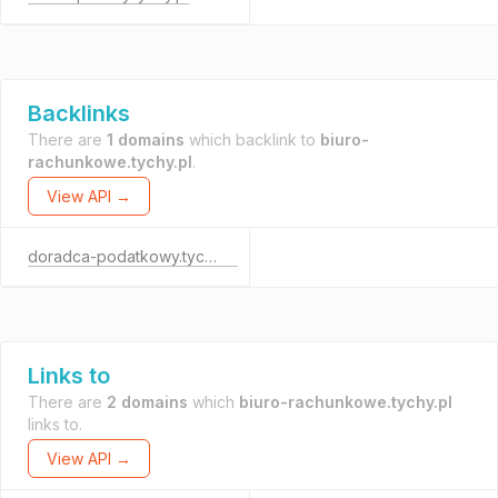
Backlinks
There are
1 domains
which backlink to
biuro-
rachunkowe.tychy.pl
.
View API →
doradca-podatkowy.tychy.pl
Links to
There are
2 domains
which
biuro-rachunkowe.tychy.pl
links to.
View API →