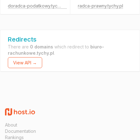
doradca-podatkowy.tychy.pl
radca-prawny.tychy.pl
Redirects
There are
0 domains
which redirect to
biuro-
rachunkowe.tychy.pl
.
View API →
About
Documentation
Rankings