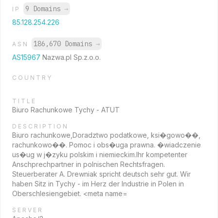
9 Domains
→
IP
85.128.254.226
186,670 Domains
→
ASN
AS15967
Nazwa.pl Sp.z.o.o.
COUNTRY
TITLE
Biuro Rachunkowe Tychy - ATUT
DESCRIPTION
Biuro rachunkowe,Doradztwo podatkowe, ksi�gowo��,
rachunkowo��. Pomoc i obs�uga prawna. �wiadczenie
us�ug w j�zyku polskim i niemieckim.Ihr kompetenter
Anschprechpartner in polnischen Rechtsfragen.
Steuerberater A. Drewniak spricht deutsch sehr gut. Wir
haben Sitz in Tychy - im Herz der Industrie in Polen in
Oberschlesiengebiet. <meta name=
SERVER