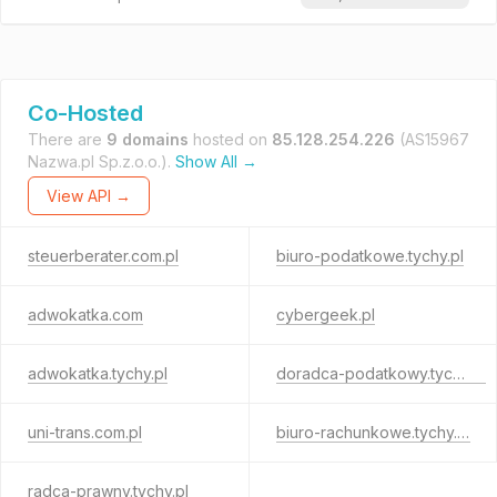
Co-Hosted
There are
9 domains
hosted on
85.128.254.226
(AS15967
Nazwa.pl Sp.z.o.o.).
Show All →
View API →
steuerberater.com.pl
biuro-podatkowe.tychy.pl
adwokatka.com
cybergeek.pl
adwokatka.tychy.pl
doradca-podatkowy.tychy.pl
uni-trans.com.pl
biuro-rachunkowe.tychy.pl
radca-prawny.tychy.pl