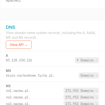
Apache/2
DNS
View domain name system records, including the A, AAAA,
MX and NS records.
View API →
A
85.128.254.226
9 Domains
→
MX
biuro-rachunkowe.tychy.pl.
Domains
→
NS
ns1.nazwa.pl.
171,953 Domains
→
ns2.nazwa.pl.
171,953 Domains
→
ns3.nazwa.pl.
171,953 Domains
→