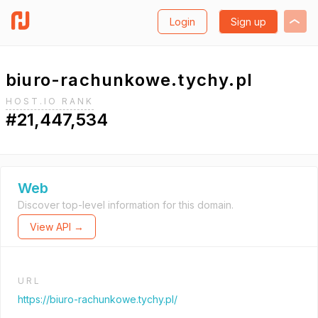
Login
Sign up
biuro-rachunkowe.tychy.pl
HOST.IO RANK
#21,447,534
Web
Discover top-level information for this domain.
View API →
URL
https://biuro-rachunkowe.tychy.pl/