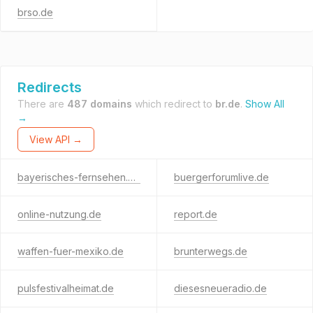
brso.de
Redirects
There are
487 domains
which redirect to
br.de
.
Show All
→
View API →
bayerisches-fernsehen.de
buergerforumlive.de
online-nutzung.de
report.de
waffen-fuer-mexiko.de
brunterwegs.de
pulsfestivalheimat.de
diesesneueradio.de