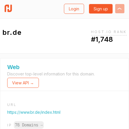
Login
Sign up
br.de
HOST.IO RANK
#1,748
Web
Discover top-level information for this domain.
View API →
URL
https://www.br.de/index.html
78 Domains
→
IP