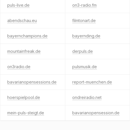
puls-live.de
on3-radio.fm
abendschau.eu
filmtonart.de
bayernchampions.de
bayernding.de
mountainfreak.de
derpuls.de
on3radio.de
pulsmusik.de
bavarianopensessions.de
report-muenchen.de
hoerspielpool.de
ondreiradio.net
mein-puls-steigt.de
bavarianopensession.de