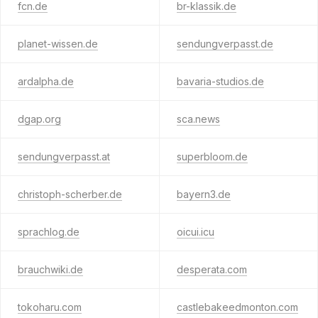
fcn.de
br-klassik.de
planet-wissen.de
sendungverpasst.de
ardalpha.de
bavaria-studios.de
dgap.org
sca.news
sendungverpasst.at
superbloom.de
christoph-scherber.de
bayern3.de
sprachlog.de
oicui.icu
brauchwiki.de
desperata.com
tokoharu.com
castlebakeedmonton.com