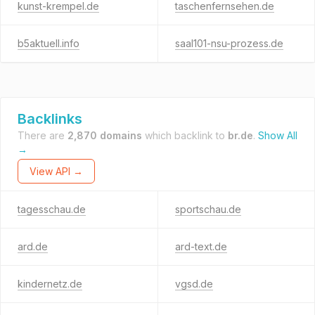
kunst-krempel.de
taschenfernsehen.de
b5aktuell.info
saal101-nsu-prozess.de
Backlinks
There are
2,870 domains
which backlink to
br.de
.
Show All
→
View API →
tagesschau.de
sportschau.de
ard.de
ard-text.de
kindernetz.de
vgsd.de