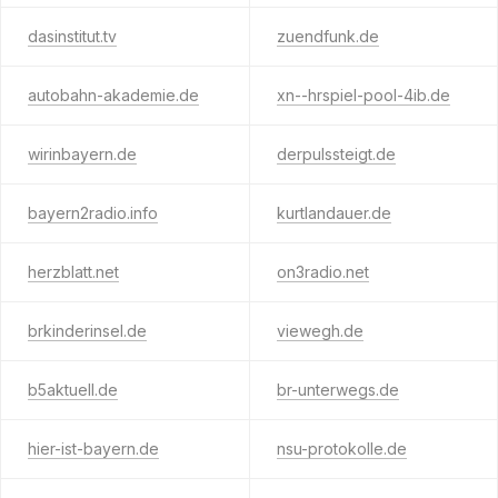
dasinstitut.tv
zuendfunk.de
autobahn-akademie.de
xn--hrspiel-pool-4ib.de
wirinbayern.de
derpulssteigt.de
bayern2radio.info
kurtlandauer.de
herzblatt.net
on3radio.net
brkinderinsel.de
viewegh.de
b5aktuell.de
br-unterwegs.de
hier-ist-bayern.de
nsu-protokolle.de