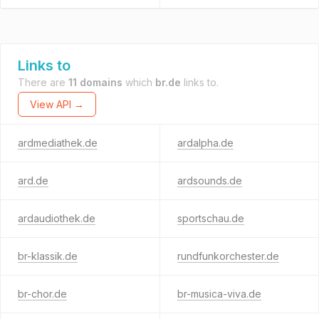
Links to
There are
11 domains
which
br.de
links to.
View API →
ardmediathek.de
ardalpha.de
ard.de
ardsounds.de
ardaudiothek.de
sportschau.de
br-klassik.de
rundfunkorchester.de
br-chor.de
br-musica-viva.de