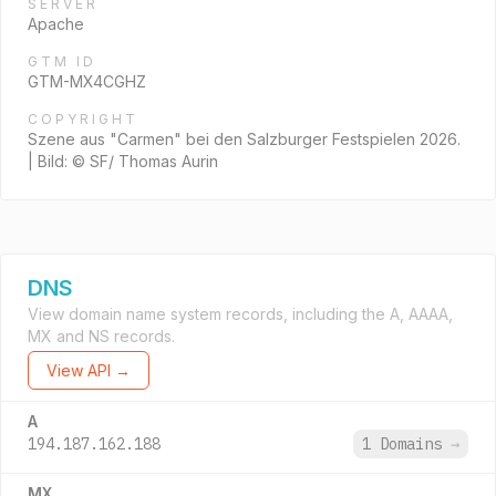
SERVER
Apache
GTM ID
GTM-MX4CGHZ
COPYRIGHT
Szene aus "Carmen" bei den Salzburger Festspielen 2026.
| Bild: © SF/ Thomas Aurin
DNS
View domain name system records, including the A, AAAA,
MX and NS records.
View API →
A
194.187.162.188
1 Domains
→
MX