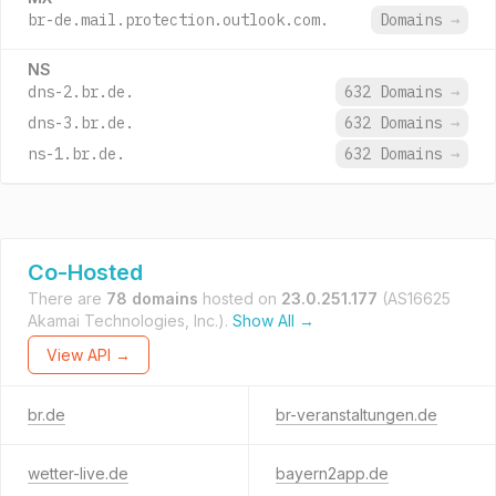
br-de.mail.protection.outlook.com.
Domains
→
NS
dns-2.br.de.
632 Domains
→
dns-3.br.de.
632 Domains
→
ns-1.br.de.
632 Domains
→
Co-Hosted
There are
78 domains
hosted on
23.0.251.177
(AS16625
Akamai Technologies, Inc.).
Show All →
View API →
br.de
br-veranstaltungen.de
wetter-live.de
bayern2app.de