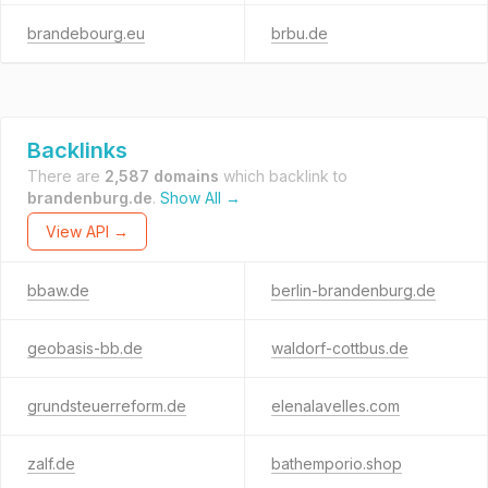
brandebourg.eu
brbu.de
Backlinks
There are
2,587 domains
which backlink to
brandenburg.de
.
Show All →
View API →
bbaw.de
berlin-brandenburg.de
geobasis-bb.de
waldorf-cottbus.de
grundsteuerreform.de
elenalavelles.com
zalf.de
bathemporio.shop