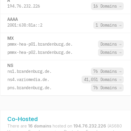
A
194.76.232.226
16 Domains
→
AAAA
2001:638:81a::2
1 Domains
→
MX
pmmx-hea-p01.brandenburg.de.
Domains
→
pmmx-hea-p02.brandenburg.de.
Domains
→
NS
ns1.brandenburg.de.
76 Domains
→
ns4.variomedia.de.
41,051 Domains
→
pns.brandenburg.de.
76 Domains
→
Co-Hosted
There are
16 domains
hosted on
194.76.232.226
(AS680