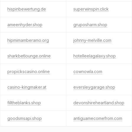
hispinbewertung.de
superwinspin.click
ameenhyder.shop
gruposharm.shop
hipmimamberamo.org
johnny-melville.com
sharkbetlounge.online
hotelleelagalaxy.shop
propickscasino.online
cownowla.com
casino-kingmaker.at
eversleygarage.shop
filltheblanks.shop
devonshireheartland.shop
goodsmsapi.shop
antiguamecomefrom.com