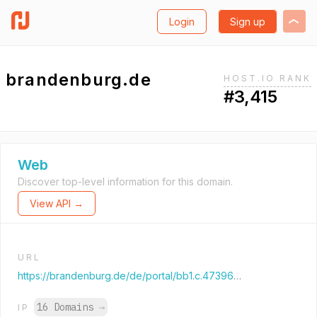
Login
Sign up
brandenburg.de
HOST.IO RANK
#3,415
Web
Discover top-level information for this domain.
View API →
URL
https://brandenburg.de/de/portal/bb1.c.473964.de
16 Domains
→
IP