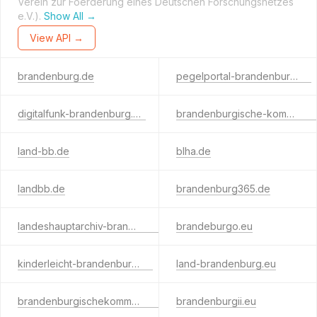
Verein zur Foerderung eines Deutschen Forschungsnetzes
e.V.).
Show All →
View API →
brandenburg.de
pegelportal-brandenburg.de
digitalfunk-brandenburg.de
brandenburgische-kommunalakademie.de
land-bb.de
blha.de
landbb.de
brandenburg365.de
landeshauptarchiv-brandenburg.de
brandeburgo.eu
kinderleicht-brandenburg.de
land-brandenburg.eu
brandenburgischekommunalakademie.de
brandenburgii.eu