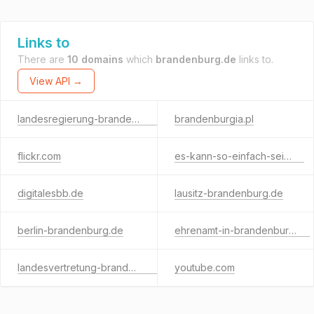
Links to
There are
10 domains
which
brandenburg.de
links to.
View API →
landesregierung-brandenburg.de
brandenburgia.pl
flickr.com
es-kann-so-einfach-sein.de
digitalesbb.de
lausitz-brandenburg.de
berlin-brandenburg.de
ehrenamt-in-brandenburg.de
landesvertretung-brandenburg.de
youtube.com