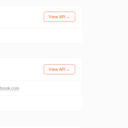
View API →
View API →
ebook.com