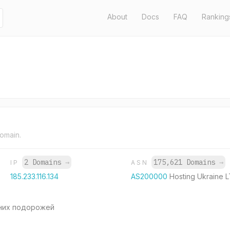
About
Docs
FAQ
Ranking
domain.
2 Domains
→
175,621 Domains
→
IP
ASN
185.233.116.134
AS200000
Hosting Ukraine 
них подорожей