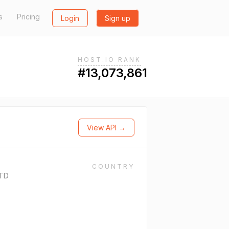
s
Pricing
Login
Sign up
HOST.IO RANK
#13,073,861
View API →
COUNTRY
LTD