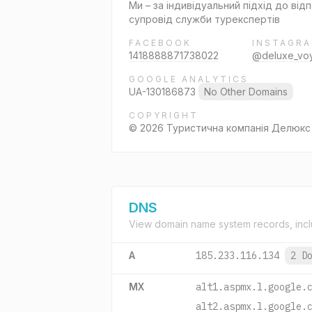
Ми – за індивідуальний підхід до відп
супровід служби турекспертів
FACEBOOK
INSTAGR
1418888871738022
@deluxe_vo
GOOGLE ANALYTICS
UA-130186873
No Other Domains
COPYRIGHT
© 2026 Туристична компанія Делюкс
DNS
View domain name system records, incl
A
185.233.116.134
2 D
MX
alt1.aspmx.l.google.
alt2.aspmx.l.google.