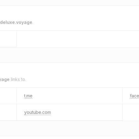
deluxe.voyage
.
yage
links to.
t.me
fac
youtube.com