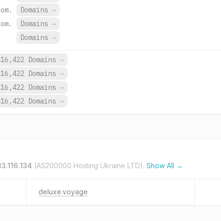
com.
Domains
→
com.
Domains
→
Domains
→
416,422 Domains
→
416,422 Domains
→
416,422 Domains
→
416,422 Domains
→
3.116.134
(AS200000 Hosting Ukraine LTD).
Show All →
deluxe.voyage