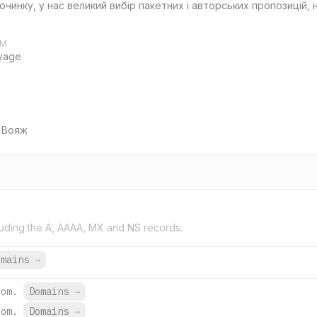
очинку, у нас великий вибір пакетних і авторських пропозицій, н
AM
yage
 Вояж
uding the A, AAAA, MX and NS records.
omains
→
com.
Domains
→
com.
Domains
→