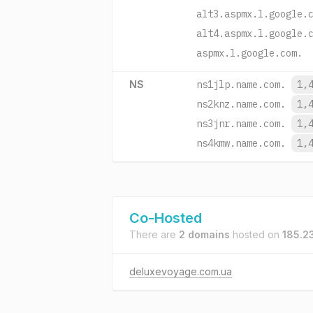
alt3.aspmx.l.google.
alt4.aspmx.l.google.
aspmx.l.google.com.
NS
ns1jlp.name.com.
1,
ns2knz.name.com.
1,
ns3jnr.name.com.
1,
ns4kmw.name.com.
1,
Co-Hosted
There are
2 domains
hosted on
185.23
deluxevoyage.com.ua