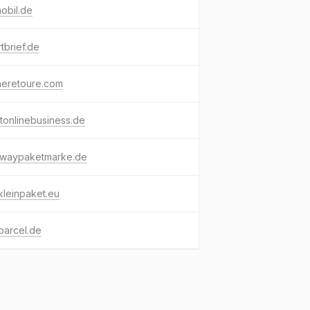
obil.de
tbrief.de
neretoure.com
tonlinebusiness.de
ewaypaketmarke.de
kleinpaket.eu
parcel.de