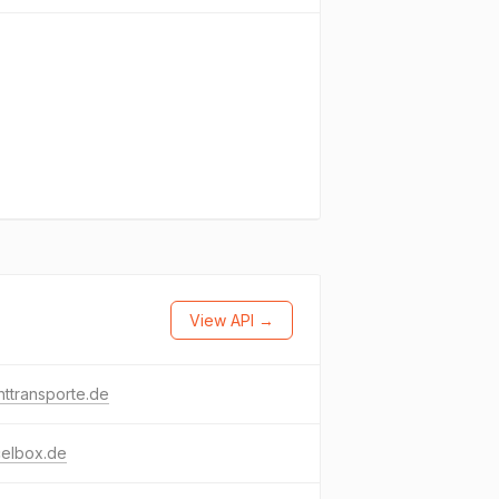
View API →
httransporte.de
celbox.de