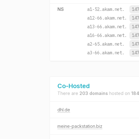
NS
a1-52.akam.net.
14
a12-66.akam.net.
14
a13-66.akam.net.
14
a16-66.akam.net.
14
a2-65.akam.net.
14
a3-66.akam.net.
14
Co-Hosted
There are
203 domains
hosted on
184
dhl.de
meine-packstation.biz