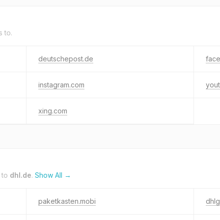
s to.
deutschepost.de
fac
instagram.com
you
xing.com
 to
dhl.de
.
Show All →
paketkasten.mobi
dhl