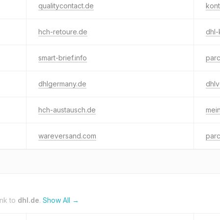
qualitycontact.de
kont
hch-retoure.de
dhl-
smart-brief.info
parc
dhlgermany.de
dhl
hch-austausch.de
mein
wareversand.com
parc
ink to
dhl.de
.
Show All →