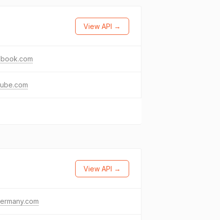
View API →
ebook.com
tube.com
View API →
germany.com