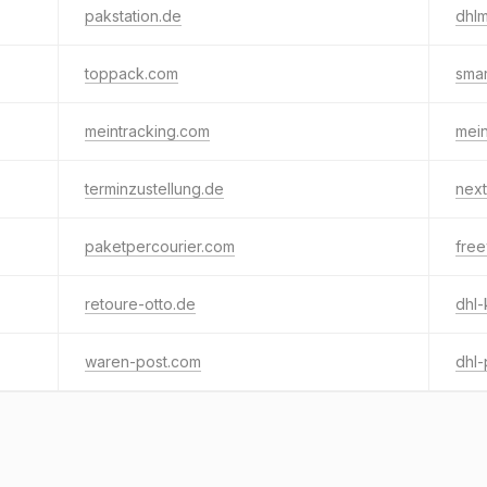
pakstation.de
dhlm
toppack.com
smar
meintracking.com
mei
terminzustellung.de
next
paketpercourier.com
fre
retoure-otto.de
dhl-
waren-post.com
dhl-