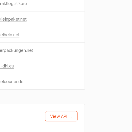
raktlogistik.eu
kleinpaket.net
elhelp.net
verpackungen.net
-dhl.eu
elcourier.de
View API →