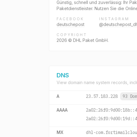
Günstig, schnell und zuverlässig: Ihr 
Paketdienstleister. Nutzen Sie die Onl
FACEBOOK
INSTAGRAM
deutschepost
@deutschepost_dh
COPYRIGHT
2026 © DHL Paket GmbH.
DNS
View domain name system records, incl
A
23.57.183.228
93 Do
AAAA
2a02:26f0:9d00:18b::
2a02:26f0:9d00:19d::
MX
dhl-com.fortimailclo