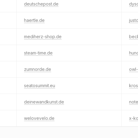
deutschepost.de
dys
haertle.de
just
mediherz-shop.de
bec
steam-time.de
hund
zumnorde.de
owl
seatosummit.eu
kro
deinewandkunst.de
not
welovevelo.de
x-k