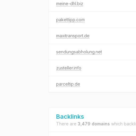
meine-dhl.biz
pakettipp.com
maxitransport.de
sendungsabholung.net
zusteller.info
parceltip.de
Backlinks
There are
3,479 domains
which backl