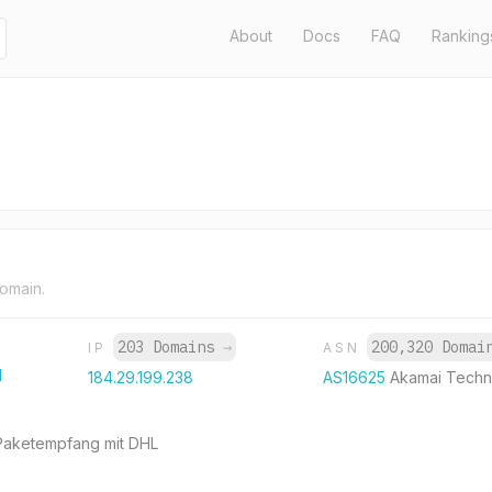
About
Docs
FAQ
Ranking
domain.
203 Domains
→
200,320 Doma
IP
ASN
l
184.29.199.238
AS16625
Akamai Techno
Paketempfang mit DHL