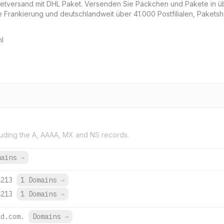
Paketversand mit DHL Paket. Versenden Sie Päckchen und Pakete in 
ine Frankierung und deutschlandweit über 41.000 Postfilialen, Paket
l
uding the A, AAAA, MX and NS records.
mains
→
4213
1 Domains
→
4213
1 Domains
→
ud.com.
Domains
→