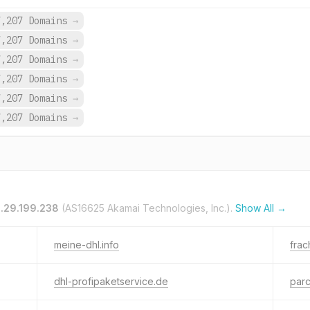
7,207 Domains
→
7,207 Domains
→
7,207 Domains
→
7,207 Domains
→
7,207 Domains
→
7,207 Domains
→
.29.199.238
(AS16625 Akamai Technologies, Inc.).
Show All →
meine-dhl.info
frac
dhl-profipaketservice.de
par