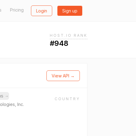
s
Pricing
Login
Sign up
HOST.IO RANK
#948
View API →
ins
→
COUNTRY
logies, Inc.