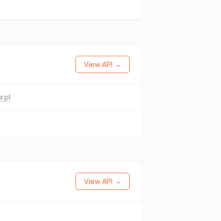
View API →
r.pl
View API →