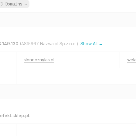
53 Domains
→
8.149.130
(AS15967 Nazwa.pl Sp.z.o.o.).
Show All →
slonecznylas.pl
wela
efekt.sklep.pl
.