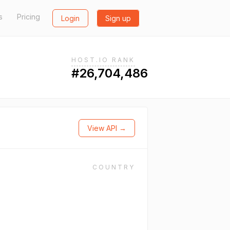
s
Pricing
Login
Sign up
HOST.IO RANK
#26,704,486
View API →
COUNTRY