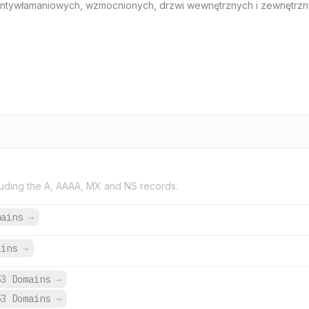
 antywłamaniowych, wzmocnionych, drzwi wewnętrznych i zewnętrzn
uding the A, AAAA, MX and NS records.
mains
→
ains
→
53 Domains
→
53 Domains
→