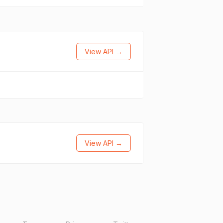
View API →
View API →