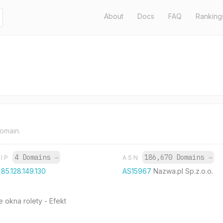
About
Docs
FAQ
Ranking
domain.
4 Domains
→
186,670 Domains
→
IP
ASN
85.128.149.130
AS15967
Nazwa.pl Sp.z.o.o.
okna rolety - Efekt