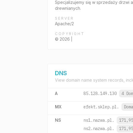
Specjalizujemy się w sprzedaży drzwi
drewnianych.
SERVER
Apache/2
COPYRIGHT
© 2026 |
DNS
View domain name system records, incl
A
85.128.149.130
4 Do
MX
efekt.sklep.pl.
Dom
NS
ns1.nazwa.pl.
171,9
ns2.nazwa.pl.
171,9