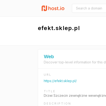
efekt.sklep.pl
Web
Discover top-level information for this 
URL
https://efekt.sklep.pl/
TITLE
Drzwi Szczecin zewnętrzne wewnętrzne 
DESCRIPTION