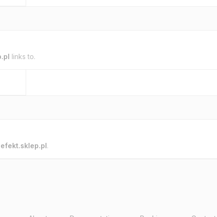
.pl
links to.
o
efekt.sklep.pl
.