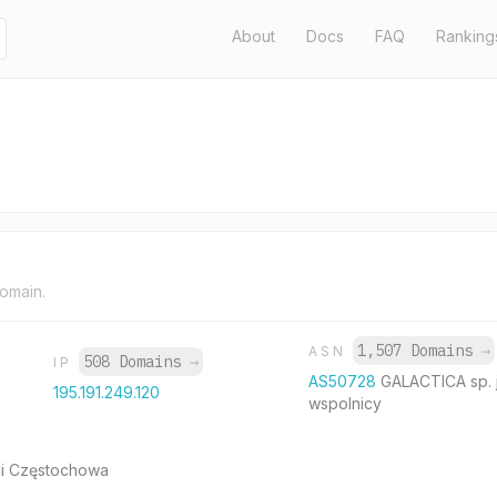
About
Docs
FAQ
Ranking
domain.
1,507 Domains
→
ASN
508 Domains
→
IP
AS50728
GALACTICA sp. j.
195.191.249.120
wspolnicy
ci Częstochowa