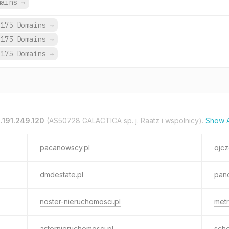
mains
→
,175 Domains
→
,175 Domains
→
,175 Domains
→
.191.249.120
(AS50728 GALACTICA sp. j. Raatz i wspolnicy).
Show A
pacanowscy.pl
ojc
dmdestate.pl
pand
noster-nieruchomosci.pl
metr
astornieruchomosci.pl
sche