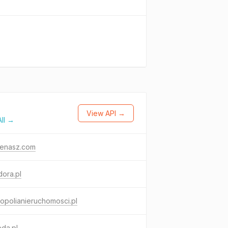
View API →
ll →
zenasz.com
ora.pl
opolianieruchomosci.pl
da.pl