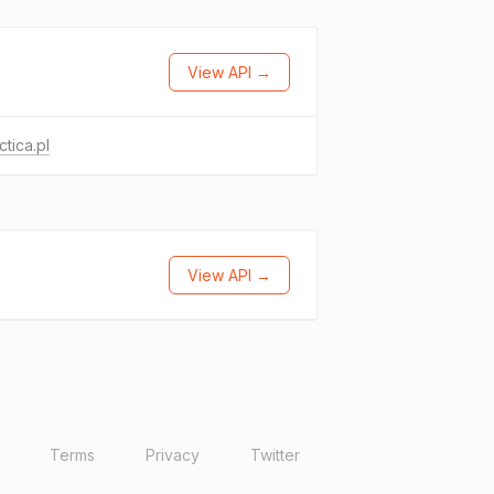
View API →
ctica.pl
View API →
Terms
Privacy
Twitter