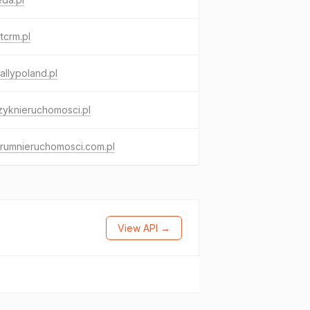
tcrm.pl
rallypoland.pl
zyknieruchomosci.pl
rumnieruchomosci.com.pl
View API →