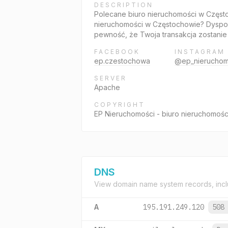
DESCRIPTION
Polecane biuro nieruchomości w Częst
nieruchomości w Częstochowie? Dyspon
pewność, że Twoja transakcja zostanie
FACEBOOK
INSTAGRAM
ep.czestochowa
@ep_nieruchom
SERVER
Apache
COPYRIGHT
EP Nieruchomości - biuro nieruchomoś
DNS
View domain name system records, incl
A
195.191.249.120
508