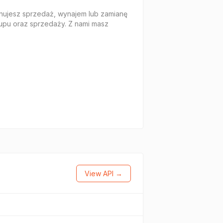
anujesz sprzedaż, wynajem lub zamianę
upu oraz sprzedaży. Z nami masz
View API →