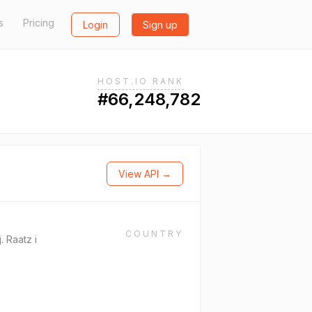
s
Pricing
Login
Sign up
HOST.IO RANK
#66,248,782
View API →
COUNTRY
 Raatz i