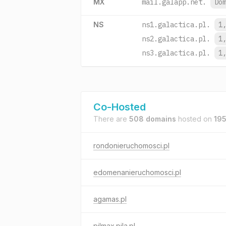
MX
mail.galapp.net.
Do
NS
ns1.galactica.pl.
1
ns2.galactica.pl.
1
ns3.galactica.pl.
1
Co-Hosted
There are
508 domains
hosted on
195
rondonieruchomosci.pl
edomenanieruchomosci.pl
agamas.pl
pilmax.pila.pl