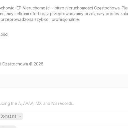
ochowie. EP Nieruchomości - biuro nieruchomości Częstochowa. Pl
ujemy setkami ofert oraz przeprowadzamy przez cały proces zak
 przeprowadzona szybko i profesjonalnie.
osci
ci Częstochowa © 2026
uding the A, AAAA, MX and NS records.
 Domains
→