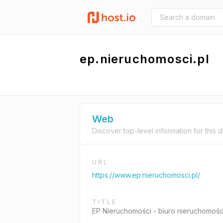
ep.nieruchomosci.pl
Web
Discover top-level information for this 
URL
https://www.ep.nieruchomosci.pl/
TITLE
EP Nieruchomości - biuro nieruchomoś