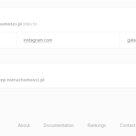
homosci.pl
links to.
instagram.com
gala
o
ep.nieruchomosci.pl
.
About
Documentation
Rankings
Contact