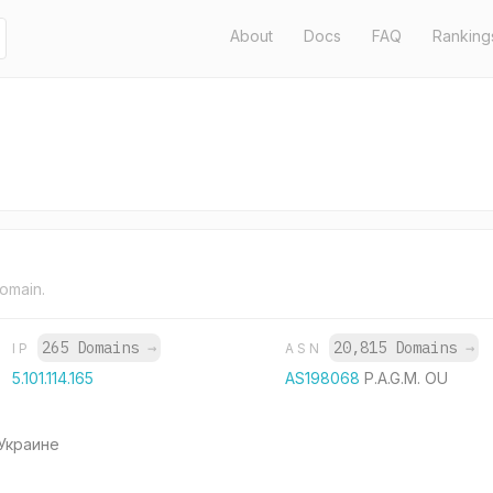
About
Docs
FAQ
Ranking
domain.
265 Domains
→
20,815 Domains
→
IP
ASN
5.101.114.165
AS198068
P.A.G.M. OU
 Украине