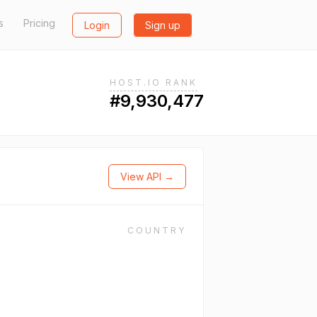
s
Pricing
Login
Sign up
HOST.IO RANK
#9,930,477
View API →
COUNTRY