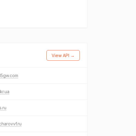
View API →
15gw.com
kr.ua
s.ru
harovvf.ru