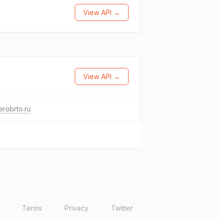
View API →
View API →
erobrto.ru
Terms
Privacy
Twitter