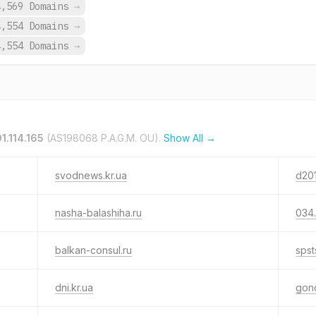
4,569 Domains
→
4,554 Domains
→
4,554 Domains
→
01.114.165
(AS198068 P.A.G.M. OU).
Show All →
svodnews.kr.ua
d20
nasha-balashiha.ru
034.
balkan-consul.ru
spst
dni.kr.ua
gonc