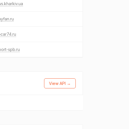
s.kharkiv.ua
ayfan.ru
car74.ru
ort-spb.ru
View API →