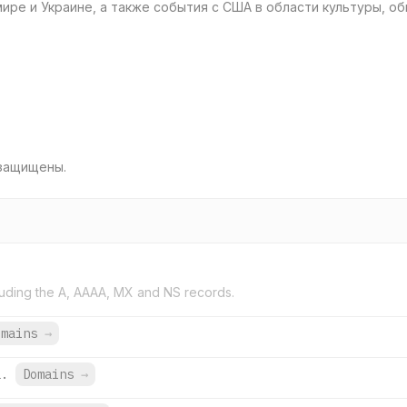
ире и Украине, а также события с США в области культуры, о
 защищены.
uding the A, AAAA, MX and NS records.
omains
→
a.
Domains
→