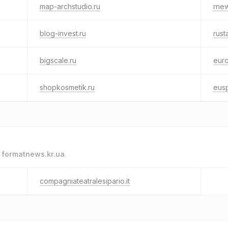
map-archstudio.ru
rnew
blog-invest.ru
rust
bigscale.ru
euro
shopkosmetik.ru
eusp
o
formatnews.kr.ua
.
compagniateatralesipario.it