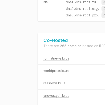
NS
dns1.dns-root.ru.
dns2.dns-root.org.
dns3.dns-root.pro.
Co-Hosted
There are
265 domains
hosted on
5.1
formatnews.kr.ua
worldpress.kr.ua
realnews.kr.ua
vnovostyah.kr.ua