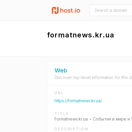
formatnews.kr.ua
Web
Discover top-level information for this 
URL
https://formatnews.kr.ua/
TITLE
Formatnews.kr.ua ⋆ События в мире и
DESCRIPTION