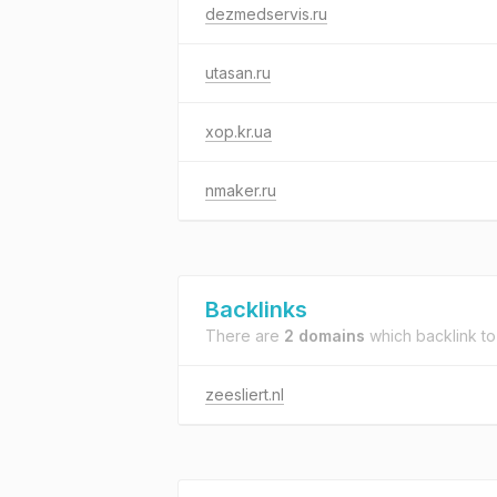
dezmedservis.ru
utasan.ru
xop.kr.ua
nmaker.ru
Backlinks
There are
2 domains
which backlink t
zeesliert.nl