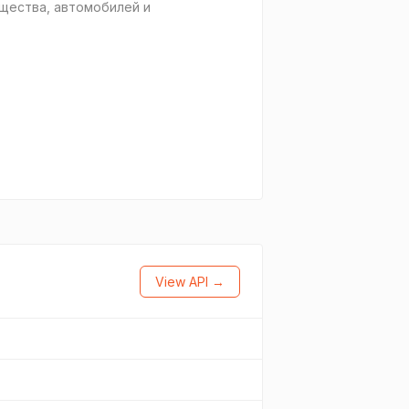
бщества, автомобилей и
View API →