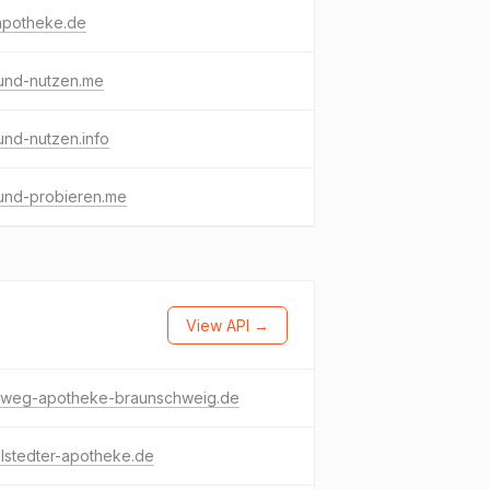
apotheke.de
und-nutzen.me
nd-nutzen.info
und-probieren.me
View API →
lweg-apotheke-braunschweig.de
lstedter-apotheke.de