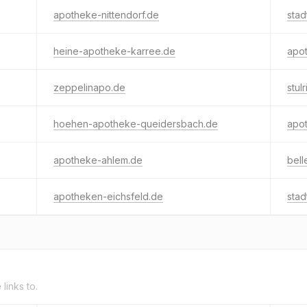
apotheke-nittendorf.de
stad
heine-apotheke-karree.de
apo
zeppelinapo.de
stul
hoehen-apotheke-queidersbach.de
apo
apotheke-ahlem.de
bel
apotheken-eichsfeld.de
sta
e
links to.