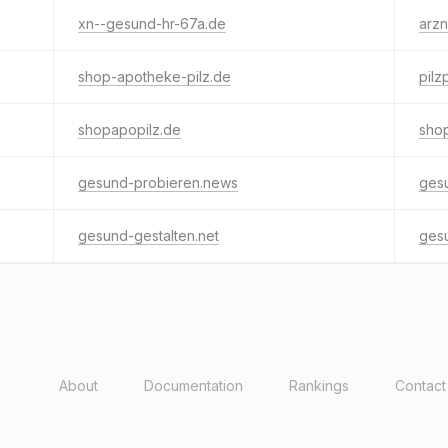
xn--gesund-hr-67a.de
arzn
shop-apotheke-pilz.de
pilz
shopapopilz.de
sho
gesund-probieren.news
ges
gesund-gestalten.net
ges
About
Documentation
Rankings
Contact