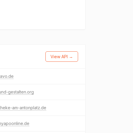
View API →
-avo.de
nd-gestalten.org
theke-am-antonplatz.de
myapoonline.de