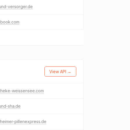
und-versorger.de
ebook.com
View API →
theke-weissensee.com
und-sha.de
heimer-pillenexpress.de