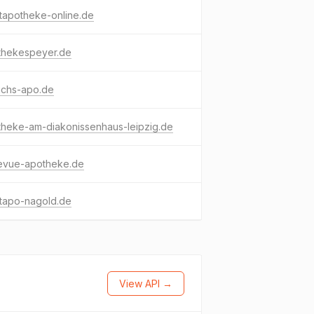
tapotheke-online.de
thekespeyer.de
richs-apo.de
theke-am-diakonissenhaus-leipzig.de
levue-apotheke.de
dtapo-nagold.de
View API →