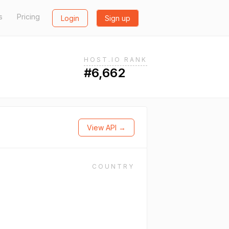
s
Pricing
Login
Sign up
HOST.IO RANK
#6,662
View API →
COUNTRY