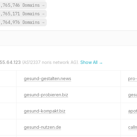
9,765,746 Domains
→
9,765,171 Domains
→
9,764,976 Domains
→
155.64.123
(AS12337 noris network AG).
Show All →
gesund-gestalten.news
pro
gesund-probieren.biz
gesu
gesund-kompakt.biz
apo
gesund-nutzen.de
call