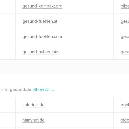
gesund-kompakt.org
pilz
gesund-fuehlen.at
ges
gesund-fuehlen.com
gesu
gesund-nutzen.biz
ges
nk to
gesund.de
.
Show All →
soledum.de
boh
namynet.de
eide