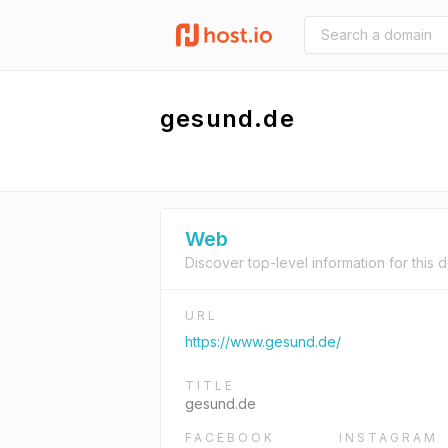
gesund.de
Web
Discover top-level information for this 
URL
https://www.gesund.de/
TITLE
gesund.de
FACEBOOK
INSTAGRAM