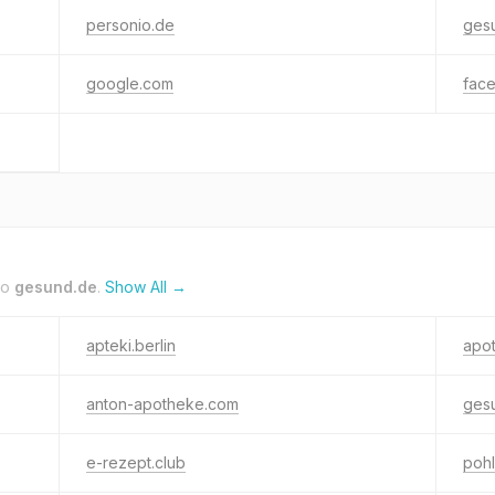
personio.de
ges
google.com
fac
to
gesund.de
.
Show All →
apteki.berlin
apo
anton-apotheke.com
ges
e-rezept.club
pohl