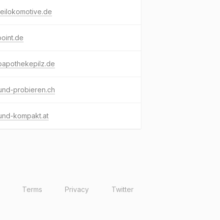
eilokomotive.de
point.de
papothekepilz.de
und-probieren.ch
und-kompakt.at
Terms
Privacy
Twitter