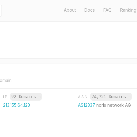
About
Docs
FAQ
Ranking
domain.
92 Domains
→
24,721 Domains
→
IP
ASN
213.155.64.123
AS12337
noris network AG