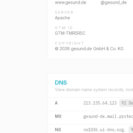
www.gesund.de
@gesund_de
SERVER
Apache
GTM ID
GTM-TMR5R5C
COPYRIGHT
© 2026 gesund.de GmbH & Co. KG
DNS
View domain name system records, incl
A
213.155.64.123
92 D
MX
gesund-de.mail.prote
NS
ns1036.ui-dns.org.