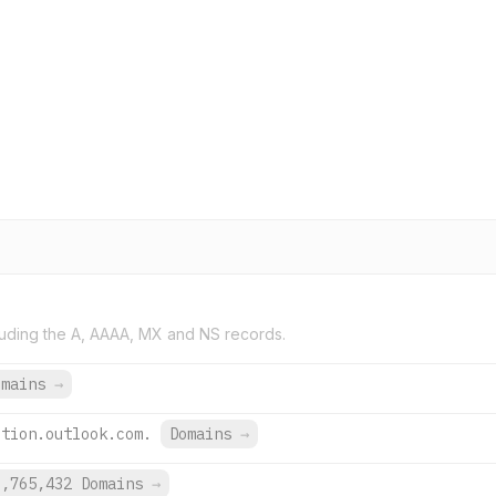
uding the A, AAAA, MX and NS records.
omains
→
ction.outlook.com.
Domains
→
9,765,432 Domains
→