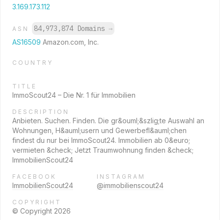
3.169.173.112
84,973,874 Domains
→
ASN
AS16509
Amazon.com, Inc.
COUNTRY
TITLE
ImmoScout24 – Die Nr. 1 für Immobilien
DESCRIPTION
Anbieten. Suchen. Finden. Die gr&ouml;&szlig;te Auswahl an
Wohnungen, H&auml;usern und Gewerbefl&auml;chen
findest du nur bei ImmoScout24. Immobilien ab 0&euro;
vermieten &check; Jetzt Traumwohnung finden &check;
ImmobilienScout24
FACEBOOK
INSTAGRAM
ImmobilienScout24
@immobilienscout24
COPYRIGHT
© Copyright 2026