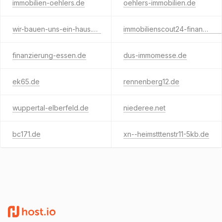
immobilien-oehlers.de
oehlers-immobilien.de
wir-bauen-uns-ein-haus.de
immobilienscout24-finanzierung.de
finanzierung-essen.de
dus-immomesse.de
ek65.de
rennenberg12.de
wuppertal-elberfeld.de
niederee.net
bc171.de
xn--heimstttenstr11-5kb.de