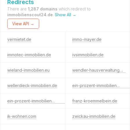
Redirects
There are
1,287 domains
which redirect to
immobilienscout24.de
.
Show All →
View API →
vermietet.de
immo-mayer.de
immotec-immobilien.de
ivsimmobilien.de
wieland-immobilien.eu
wendler-hausverwaltung.de
wellerdieck-immobilien.de
ein-prozent-immobilienmakler.de
ein-prozent-immobilienmakler.com
franz-kroemmelbein.de
ik-wohnen.com
zwickau-immobilien.de