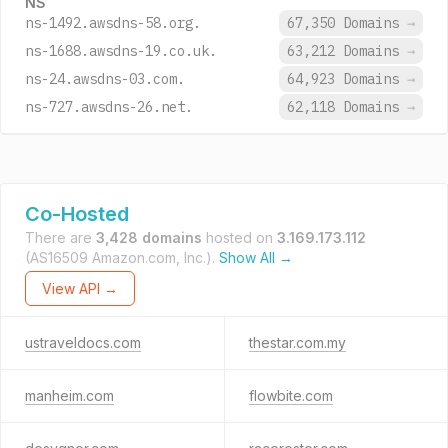
NS
ns-1492.awsdns-58.org.
67,350 Domains
→
ns-1688.awsdns-19.co.uk.
63,212 Domains
→
ns-24.awsdns-03.com.
64,923 Domains
→
ns-727.awsdns-26.net.
62,118 Domains
→
Co-Hosted
There are
3,428 domains
hosted on
3.169.173.112
(AS16509 Amazon.com, Inc.).
Show All →
View API →
ustraveldocs.com
thestar.com.my
manheim.com
flowbite.com