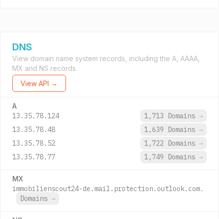
DNS
View domain name system records, including the A, AAAA,
MX and NS records.
View API →
A
13.35.78.124
1,713 Domains
→
13.35.78.48
1,639 Domains
→
13.35.78.52
1,722 Domains
→
13.35.78.77
1,749 Domains
→
MX
immobilienscout24-de.mail.protection.outlook.com.
Domains
→