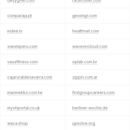
desygner.com
raceroster.com
comparaja.pt
geoimgr.com
indee.tv
healthnet.com
xiaomiperu.com
waveoncloud.com
vasafitness.com
oplab.com.br
cajaruraldenavarra.com
zippin.com.ar
marimekko.com.tw
firstgroupcareers.com
myohportal.co.uk
berliner-woche.de
waca.shop
upsolve.org