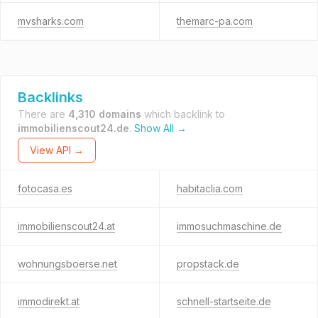
mvsharks.com
themarc-pa.com
Backlinks
There are
4,310 domains
which backlink to
immobilienscout24.de
.
Show All →
View API →
fotocasa.es
habitaclia.com
immobilienscout24.at
immosuchmaschine.de
wohnungsboerse.net
propstack.de
immodirekt.at
schnell-startseite.de