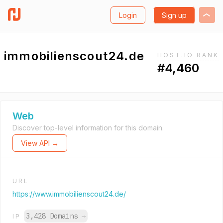
Login
Sign up
immobilienscout24.de
HOST.IO RANK
#4,460
Web
Discover top-level information for this domain.
View API →
URL
https://www.immobilienscout24.de/
3,428 Domains
→
IP