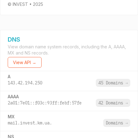
© INVEST • 2025
DNS
View domain name system records, including the A, AAAA,
MX and NS records.
View API →
A
143.42.194.250
45 Domains
→
AAAA
2a01:7e01::f03c:93ff:febf:57fe
42 Domains
→
MX
mail.invest.km.ua.
Domains
→
NS