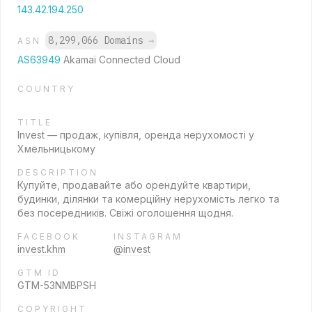
143.42.194.250
8,299,066 Domains
→
ASN
AS63949
Akamai Connected Cloud
COUNTRY
TITLE
Invest — продаж, купівля, оренда нерухомості у
Хмельницькому
DESCRIPTION
Купуйте, продавайте або орендуйте квартири,
будинки, ділянки та комерційну нерухомість легко та
без посередників. Свіжі оголошення щодня.
FACEBOOK
INSTAGRAM
invest.khm
@invest
GTM ID
GTM-53NMBPSH
COPYRIGHT