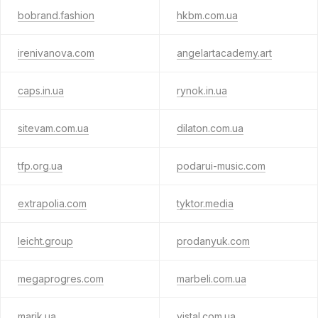
bobrand.fashion
hkbm.com.ua
irenivanova.com
angelartacademy.art
caps.in.ua
rynok.in.ua
sitevam.com.ua
dilaton.com.ua
tfp.org.ua
podarui-music.com
extrapolia.com
tyktor.media
leicht.group
prodanyuk.com
megaprogres.com
marbeli.com.ua
marik.ua
vistal.com.ua