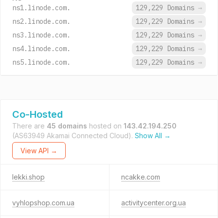
ns1.linode.com.
129,229 Domains
→
ns2.linode.com.
129,229 Domains
→
ns3.linode.com.
129,229 Domains
→
ns4.linode.com.
129,229 Domains
→
ns5.linode.com.
129,229 Domains
→
Co-Hosted
There are
45 domains
hosted on
143.42.194.250
(AS63949 Akamai Connected Cloud).
Show All →
View API →
lekki.shop
ncakke.com
vyhlopshop.com.ua
activitycenter.org.ua