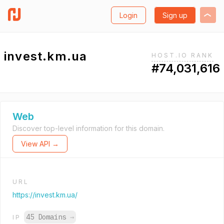
Login
Sign up
invest.km.ua
HOST.IO RANK
#74,031,616
Web
Discover top-level information for this domain.
View API →
URL
https://invest.km.ua/
45 Domains
→
IP