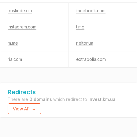
trustindex.io
facebook.com
instagram.com
t.me
m.me
rieltor.ua
ria.com
extrapolia.com
Redirects
There are
0 domains
which redirect to
invest.km.ua
.
View API →