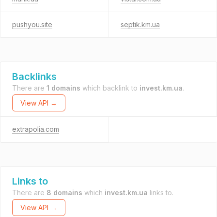
pushyou.site
septik.km.ua
Backlinks
There are
1 domains
which backlink to
invest.km.ua
.
View API →
extrapolia.com
Links to
There are
8 domains
which
invest.km.ua
links to.
View API →