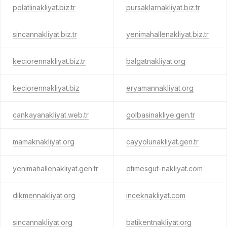
polatlinakliyat.biz.tr
pursaklarnakliyat.biz.tr
sincannakliyat.biz.tr
yenimahallenakliyat.biz.tr
keciorennakliyat.biz.tr
balgatnakliyat.org
keciorennakliyat.biz
eryamannakliyat.org
cankayanakliyat.web.tr
golbasinakliye.gen.tr
mamaknakliyat.org
cayyolunakliyat.gen.tr
yenimahallenakliyat.gen.tr
etimesgut-nakliyat.com
dikmennakliyat.org
inceknakliyat.com
sincannakliyat.org
batikentnakliyat.org