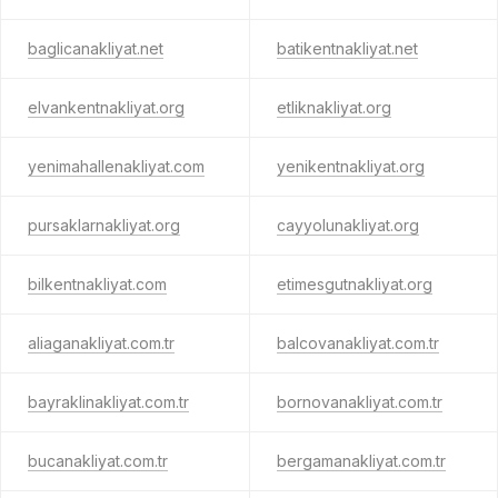
baglicanakliyat.net
batikentnakliyat.net
elvankentnakliyat.org
etliknakliyat.org
yenimahallenakliyat.com
yenikentnakliyat.org
pursaklarnakliyat.org
cayyolunakliyat.org
bilkentnakliyat.com
etimesgutnakliyat.org
aliaganakliyat.com.tr
balcovanakliyat.com.tr
bayraklinakliyat.com.tr
bornovanakliyat.com.tr
bucanakliyat.com.tr
bergamanakliyat.com.tr