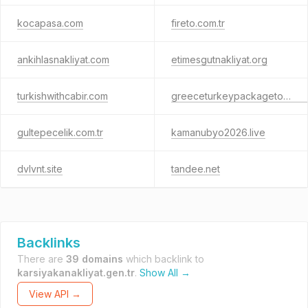
kocapasa.com
fireto.com.tr
ankihlasnakliyat.com
etimesgutnakliyat.org
turkishwithcabir.com
greeceturkeypackagetours.com
gultepecelik.com.tr
kamanubyo2026.live
dvlvnt.site
tandee.net
Backlinks
There are
39 domains
which backlink to
karsiyakanakliyat.gen.tr
.
Show All →
View API →