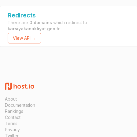
Redirects
There are
0 domains
which redirect to
karsiyakanakliyat.gen.tr
.
View API →
About
Documentation
Rankings
Contact
Terms
Privacy
Twitter