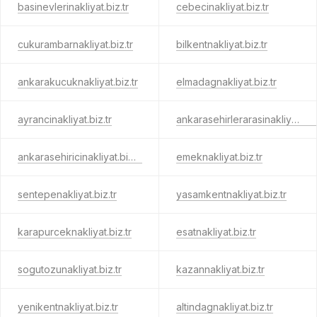
basinevlerinakliyat.biz.tr
cebecinakliyat.biz.tr
cukurambarnakliyat.biz.tr
bilkentnakliyat.biz.tr
ankarakucuknakliyat.biz.tr
elmadagnakliyat.biz.tr
ayrancinakliyat.biz.tr
ankarasehirlerarasinakliyat.biz.tr
ankarasehiricinakliyat.biz.tr
emeknakliyat.biz.tr
sentepenakliyat.biz.tr
yasamkentnakliyat.biz.tr
karapurceknakliyat.biz.tr
esatnakliyat.biz.tr
sogutozunakliyat.biz.tr
kazannakliyat.biz.tr
yenikentnakliyat.biz.tr
altindagnakliyat.biz.tr