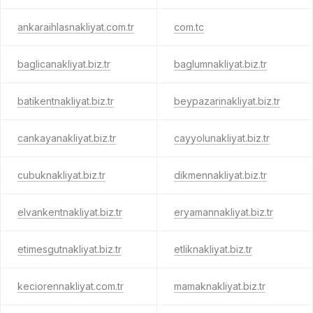
ankaraihlasnakliyat.com.tr
com.tc
baglicanakliyat.biz.tr
baglumnakliyat.biz.tr
batikentnakliyat.biz.tr
beypazarinakliyat.biz.tr
cankayanakliyat.biz.tr
cayyolunakliyat.biz.tr
cubuknakliyat.biz.tr
dikmennakliyat.biz.tr
elvankentnakliyat.biz.tr
eryamannakliyat.biz.tr
etimesgutnakliyat.biz.tr
etliknakliyat.biz.tr
keciorennakliyat.com.tr
mamaknakliyat.biz.tr