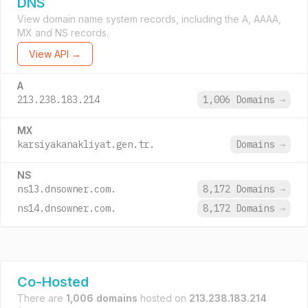
DNS
View domain name system records, including the A, AAAA,
MX and NS records.
View API →
A
213.238.183.214
1,006 Domains
→
MX
karsiyakanakliyat.gen.tr.
Domains
→
NS
ns13.dnsowner.com.
8,172 Domains
→
ns14.dnsowner.com.
8,172 Domains
→
Co-Hosted
There are
1,006 domains
hosted on
213.238.183.214