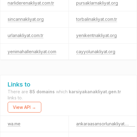
narliderenakliyat.com.tr
pursaklarnakliyat.org
sincannakliyat.org
torbalinakliyat.com.tr
urlanakliyat.com.tr
yenikentnakliyat.org
yenimahallenakliyat.com
cayyolunakliyat.org
Links to
There are
85 domains
which
karsiyakanakliyat.gen.tr
links to.
View API →
wa.me
ankaraasansorlunakliyat.biz.tr