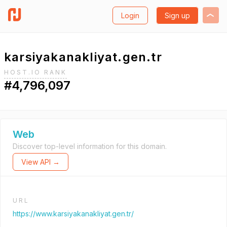
Login
Sign up
karsiyakanakliyat.gen.tr
HOST.IO RANK
#4,796,097
Web
Discover top-level information for this domain.
View API →
URL
https://www.karsiyakanakliyat.gen.tr/