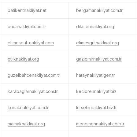
batikentnakliyat.net
bergamanakliyat.com.tr
bucanakliyat.com.tr
dikmennakliyat.org
etimesgut-nakliyat.com
etimesgutnakliyat.org
etliknakliyat.org
gaziemirnakliyat.com.tr
guzelbahcenakliyat.com.tr
hataynakliyat.gen.tr
karabaglarnakliyat.com.tr
keciorennakliyat.biz
konaknakliyat.com.tr
kirsehirnakliyat.biz.tr
mamaknakliyat.org
menemennakliyat.com.tr