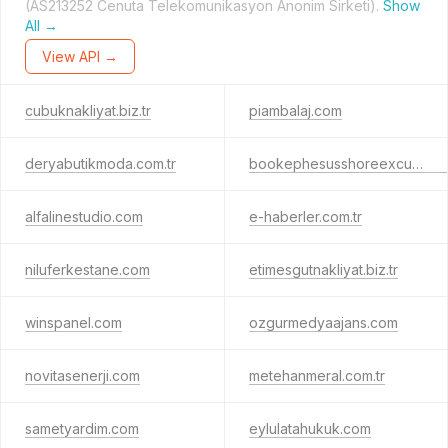
(AS213252 Cenuta Telekomunikasyon Anonim Sirketi).
Show
All →
View API →
cubuknakliyat.biz.tr
piambalaj.com
deryabutikmoda.com.tr
bookephesusshoreexcursion.com
alfalinestudio.com
e-haberler.com.tr
niluferkestane.com
etimesgutnakliyat.biz.tr
winspanel.com
ozgurmedyaajans.com
novitasenerji.com
metehanmeral.com.tr
sametyardim.com
eylulatahukuk.com