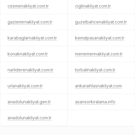
cesmenakliyat.com.tr
ciglinakliyat.com.tr
gaziemirnakliyat.com.tr
guzelbahcenakliyat.com.tr
karabaglarnakliyat.com.tr
kemalpasanakliyat.com.tr
konaknakliyat.com.tr
menemennakliyat.com.tr
narliderenakliyat.com.tr
torbalinakliyat.com.tr
urlanakliyat.com.tr
ankaraihlasnakliyat.com
anadolunakliyat.gen.tr
asansorkiralama.info
anadolunakliyat.com.tr