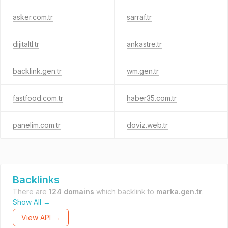
asker.com.tr
sarraf.tr
dijitaltl.tr
ankastre.tr
backlink.gen.tr
wm.gen.tr
fastfood.com.tr
haber35.com.tr
panelim.com.tr
doviz.web.tr
Backlinks
There are
124 domains
which backlink to
marka.gen.tr
.
Show All →
View API →