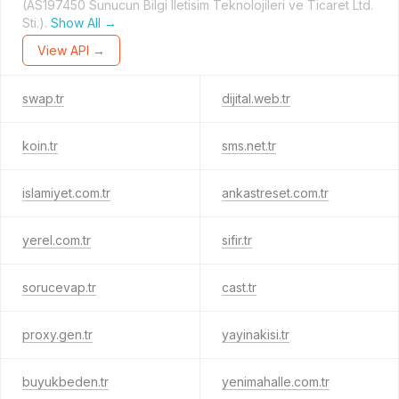
(AS197450 Sunucun Bilgi Iletisim Teknolojileri ve Ticaret Ltd.
Sti.).
Show All →
View API →
swap.tr
dijital.web.tr
koin.tr
sms.net.tr
islamiyet.com.tr
ankastreset.com.tr
yerel.com.tr
sifir.tr
sorucevap.tr
cast.tr
proxy.gen.tr
yayinakisi.tr
buyukbeden.tr
yenimahalle.com.tr