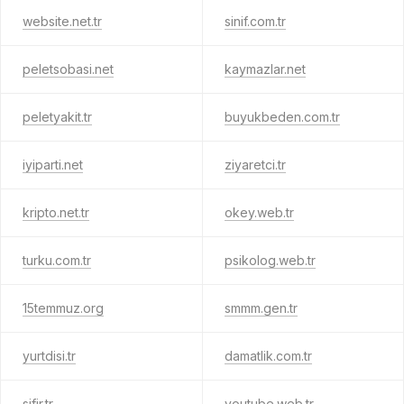
website.net.tr
sinif.com.tr
peletsobasi.net
kaymazlar.net
peletyakit.tr
buyukbeden.com.tr
iyiparti.net
ziyaretci.tr
kripto.net.tr
okey.web.tr
turku.com.tr
psikolog.web.tr
15temmuz.org
smmm.gen.tr
yurtdisi.tr
damatlik.com.tr
sifir.tr
youtube.web.tr