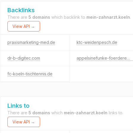
Backlinks
There are
5 domains
which backlink to
mein-zahnarzt.koeln
.
View API →
praxismarketing-med.de
ktc-weidenpesch.de
dr-b-digitec.com
appelsinefunke-foerderer.de
fc-koeln-tischtennis.de
Links to
There are
5 domains
which
mein-zahnarzt.koeln
links to.
View API →