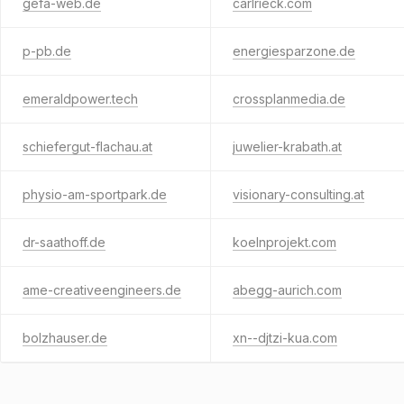
gefa-web.de
carlrieck.com
p-pb.de
energiesparzone.de
emeraldpower.tech
crossplanmedia.de
schiefergut-flachau.at
juwelier-krabath.at
physio-am-sportpark.de
visionary-consulting.at
dr-saathoff.de
koelnprojekt.com
ame-creativeengineers.de
abegg-aurich.com
bolzhauser.de
xn--djtzi-kua.com