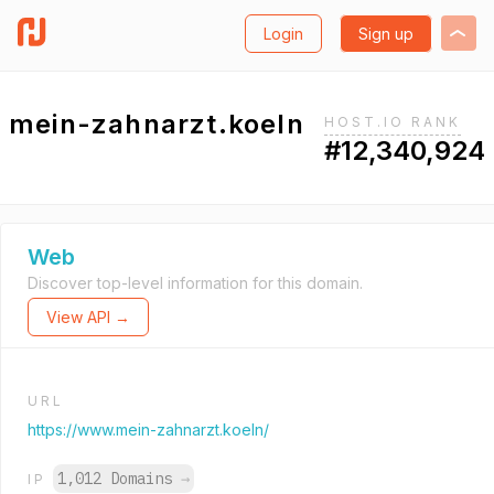
Login
Sign up
mein-zahnarzt.koeln
HOST.IO RANK
#12,340,924
Web
Discover top-level information for this domain.
View API →
URL
https://www.mein-zahnarzt.koeln/
1,012 Domains
→
IP