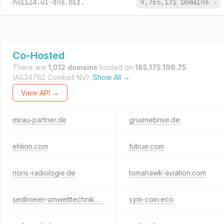
ns1124.ui-dns.biz.
9,765,171 Domains
→
Co-Hosted
There are
1,012 domains
hosted on
185.175.196.75
(AS34762 Combell NV).
Show All →
View API →
mirau-partner.de
gruenebrise.de
ehlion.com
futrue.com
noris-radiologie.de
tomahawk-aviation.com
sedlmeier-umwelttechnik.de
sym-coin.eco