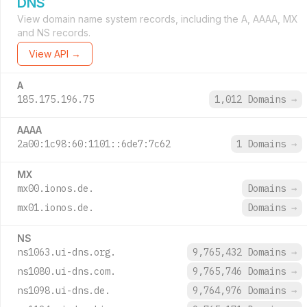
DNS
View domain name system records, including the A, AAAA, MX
and NS records.
View API →
A
185.175.196.75
1,012 Domains
→
AAAA
2a00:1c98:60:1101::6de7:7c62
1 Domains
→
MX
mx00.ionos.de.
Domains
→
mx01.ionos.de.
Domains
→
NS
ns1063.ui-dns.org.
9,765,432 Domains
→
ns1080.ui-dns.com.
9,765,746 Domains
→
ns1098.ui-dns.de.
9,764,976 Domains
→