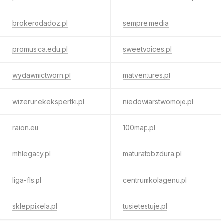
brokerodadoz.pl
sempre.media
promusica.edu.pl
sweetvoices.pl
wydawnictworn.pl
matventures.pl
wizerunekekspertki.pl
niedowiarstwomoje.pl
raion.eu
100map.pl
mhlegacy.pl
maturatobzdura.pl
liga-fls.pl
centrumkolagenu.pl
skleppixela.pl
tusietestuje.pl