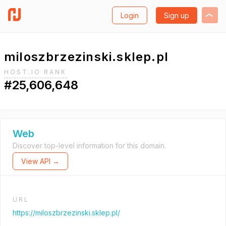
Login
Sign up
miloszbrzezinski.sklep.pl
HOST.IO RANK
#25,606,648
Web
Discover top-level information for this domain.
View API →
URL
https://miloszbrzezinski.sklep.pl/