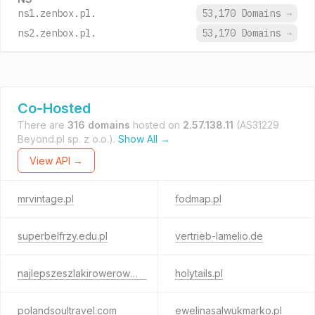
ns1.zenbox.pl.
53,170 Domains
→
ns2.zenbox.pl.
53,170 Domains
→
Co-Hosted
There are
316 domains
hosted on
2.57.138.11
(AS31229
Beyond.pl sp. z o.o.).
Show All →
View API →
mrvintage.pl
fodmap.pl
superbelfrzy.edu.pl
vertrieb-lamelio.de
najlepszeszlakirowerowe.pl
holytails.pl
polandsoultravel.com
ewelinasalwukmarko.pl