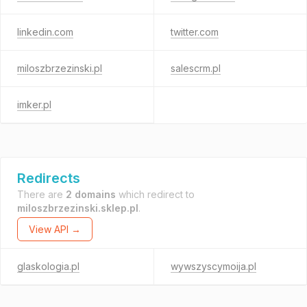
linkedin.com
twitter.com
miloszbrzezinski.pl
salescrm.pl
imker.pl
Redirects
There are
2 domains
which redirect to
miloszbrzezinski.sklep.pl
.
View API →
glaskologia.pl
wywszyscymoija.pl