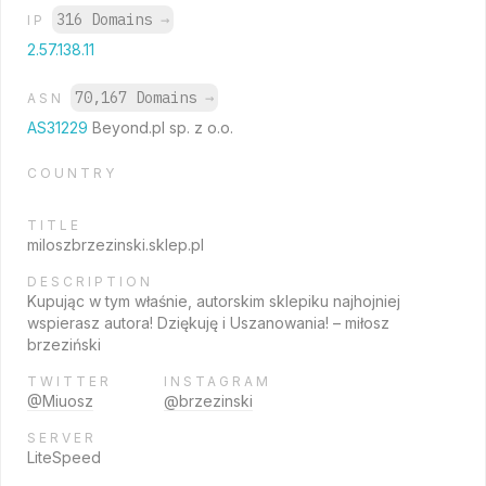
316 Domains
→
IP
2.57.138.11
70,167 Domains
→
ASN
AS31229
Beyond.pl sp. z o.o.
COUNTRY
TITLE
miloszbrzezinski.sklep.pl
DESCRIPTION
Kupując w tym właśnie, autorskim sklepiku najhojniej
wspierasz autora! Dziękuję i Uszanowania! – miłosz
brzeziński
TWITTER
INSTAGRAM
@Miuosz
@brzezinski
SERVER
LiteSpeed