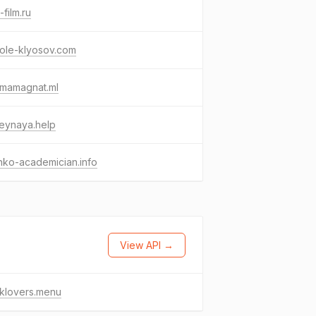
-film.ru
ole-klyosov.com
emamagnat.ml
eynaya.help
hko-academician.info
View API →
klovers.menu