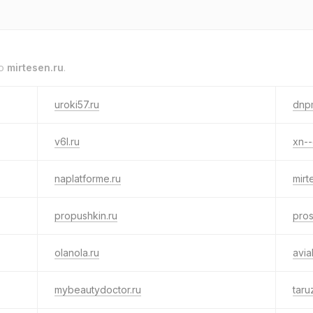
to
mirtesen.ru
.
uroki57.ru
dnp
v6l.ru
xn--
naplatforme.ru
mirt
propushkin.ru
pro
olanola.ru
avia
mybeautydoctor.ru
taru