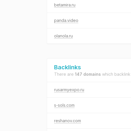
betamira.ru
panda.video
olanola.ru
Backlinks
There are
147 domains
which backlink
rusarmyexpo.ru
s-sols.com
reshanov.com