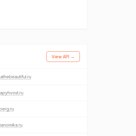
View API →
iathebeautiful.ru
lapyhvost.ru
berg.ru
ianomika.ru