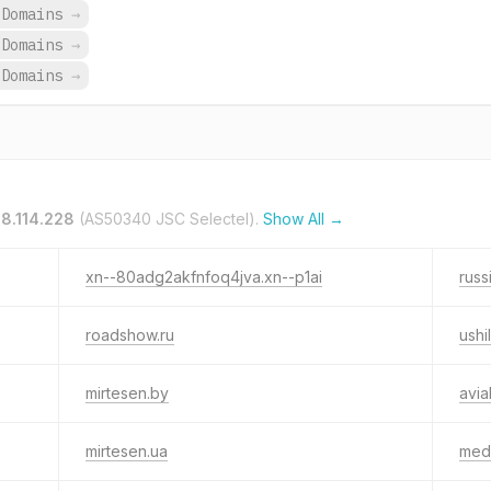
 Domains
→
 Domains
→
 Domains
→
28.114.228
(AS50340 JSC Selectel).
Show All →
xn--80adg2akfnfoq4jva.xn--p1ai
russ
roadshow.ru
ushi
mirtesen.by
avia
mirtesen.ua
med