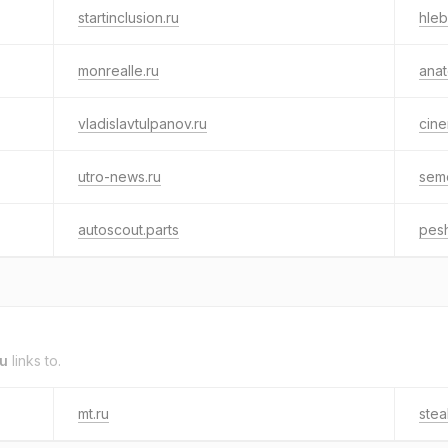
startinclusion.ru
hleb
monrealle.ru
anat
vladislavtulpanov.ru
cin
utro-news.ru
sem
autoscout.parts
pes
ru
links to.
mt.ru
stea