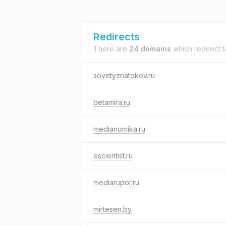
Redirects
There are
24 domains
which redirect 
sovetyznatokov.ru
betamira.ru
medianomika.ru
escientist.ru
mediarupor.ru
mirtesen.by