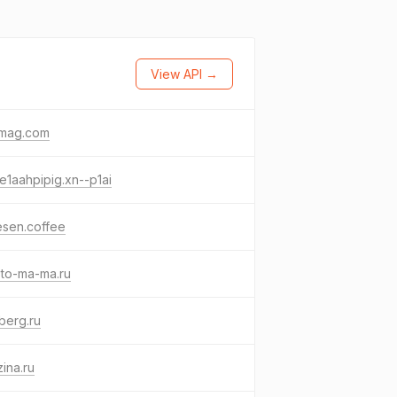
View API →
mag.com
e1aahpipig.xn--p1ai
esen.coffee
sto-ma-ma.ru
berg.ru
zina.ru