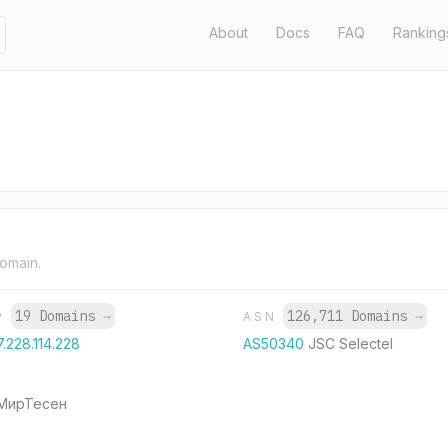
About
Docs
FAQ
Ranking
domain.
19 Domains
→
126,711 Domains
→
P
ASN
7.228.114.228
AS50340
JSC Selectel
 МирТесен