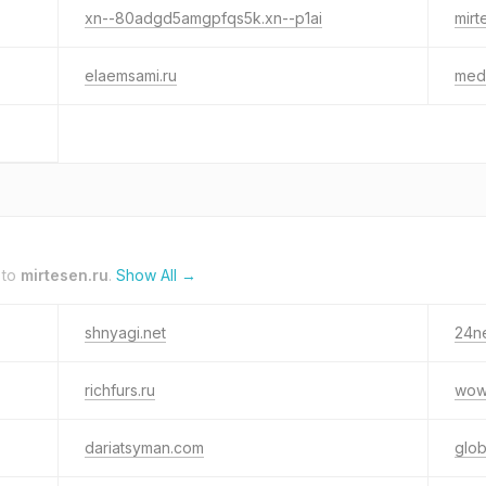
xn--80adgd5amgpfqs5k.xn--p1ai
mirt
elaemsami.ru
medi
 to
mirtesen.ru
.
Show All →
shnyagi.net
24n
richfurs.ru
wow
dariatsyman.com
glo