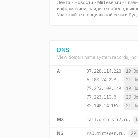
Лента - Новости - MirTesen.ru - Гл
информацией, найдите собеседников
Участвуйте в социальной сети и буд
DNS
View domain name system records, incl
A
37.228.114.228
19 D
5.188.74.228
21 D
77.223.109.149
19 D
77.223.110.8
20 D
82.148.14.157
21 D
MX
mail.corp.smi2.ru.
NS
ns0.mirtesen.ru.
29