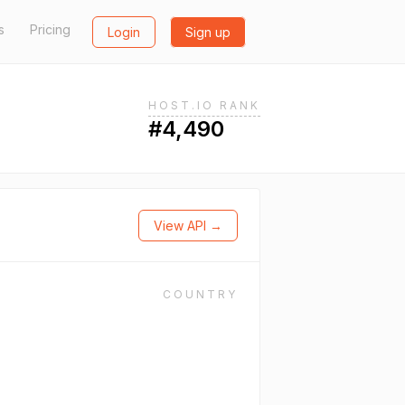
s
Pricing
Login
Sign up
HOST.IO RANK
#4,490
View API →
COUNTRY