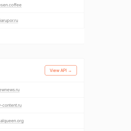
esen.coffee
arupor.ru
View API →
ewnews.ru
-content.ru
balqueen.org