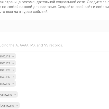
авная страница рекомендательной социальной сети. Следите за
 по любой важной для вас теме. Создайте свой сайт и собери
ьте всегда в курсе событий.
uding the A, AAAA, MX and NS records.
omains
→
omains
→
omains
→
omains
→
omains
→
Domains
→
 Domains
→