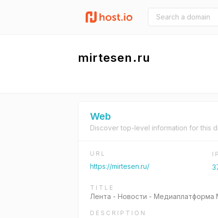
mirtesen.ru
Web
Discover top-level information for this 
URL
I
https://mirtesen.ru/
3
TITLE
Лента - Новости - Медиаплатформа
DESCRIPTION