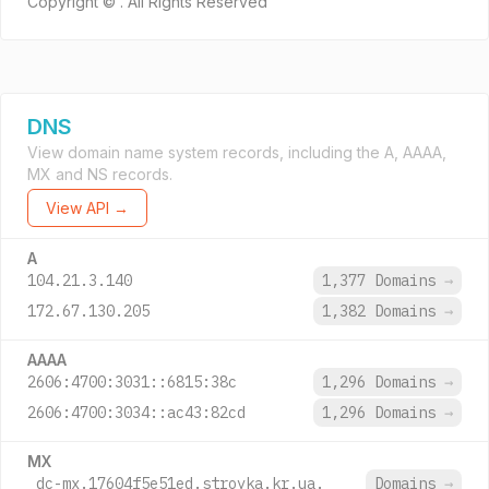
Copyright © . All Rights Reserved
DNS
View domain name system records, including the A, AAAA,
MX and NS records.
View API →
A
104.21.3.140
1,377 Domains
→
172.67.130.205
1,382 Domains
→
AAAA
2606:4700:3031::6815:38c
1,296 Domains
→
2606:4700:3034::ac43:82cd
1,296 Domains
→
MX
_dc-mx.17604f5e51ed.stroyka.kr.ua.
Domains
→