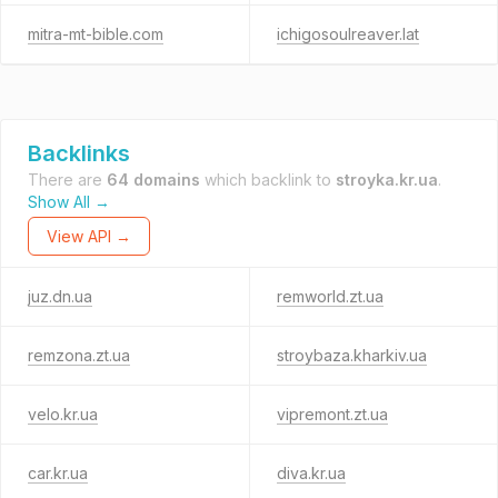
mitra-mt-bible.com
ichigosoulreaver.lat
Backlinks
There are
64 domains
which backlink to
stroyka.kr.ua
.
Show All →
View API →
juz.dn.ua
remworld.zt.ua
remzona.zt.ua
stroybaza.kharkiv.ua
velo.kr.ua
vipremont.zt.ua
car.kr.ua
diva.kr.ua