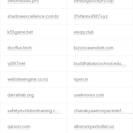
velionstudio.pro
bestbigstockpro.top
shadowexcellence.com.br
2fvhkmx45tl7.xyz
k55game.bet
eeqq.club
docflux.tech
bizzocasinobet.com
vj997.net
buddhabasicschool.edu.np
websiteengine.co.nz
ripen.in
darrahlab.org
useknorex.com
safetyevolutiontraining.com
chanakyaaerospacedefence.com
qarson.com
alberuniyavlodlari.uz