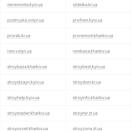
mirremonta.kyiv.ua
otdelka.kr.ua
postroyka.volyn.ua
profrem.kyiv.ua
prorab.kr.ua
proremont.kharkiv.ua
rem.volyn.ua
rembaza.kharkiv.ua
stroybaza.kharkiv.ua
stroybest.kyiv.ua
stroydizayn.kyiv.ua
stroydom.kr.ua
stroyhelp.kyiv.ua
stroyinfo.kharkiv.ua
stroymaster.kharkiv.ua
stroymir.zt.ua
stroysovet.kharkiv.ua
stroyzona.zt.ua