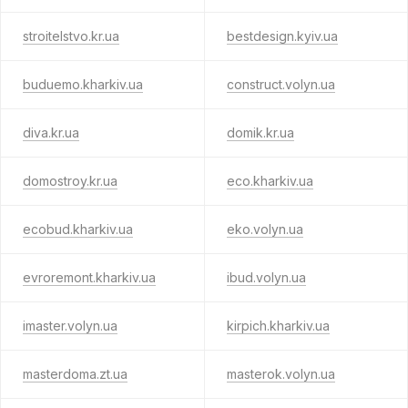
stroitelstvo.kr.ua
bestdesign.kyiv.ua
buduemo.kharkiv.ua
construct.volyn.ua
diva.kr.ua
domik.kr.ua
domostroy.kr.ua
eco.kharkiv.ua
ecobud.kharkiv.ua
eko.volyn.ua
evroremont.kharkiv.ua
ibud.volyn.ua
imaster.volyn.ua
kirpich.kharkiv.ua
masterdoma.zt.ua
masterok.volyn.ua