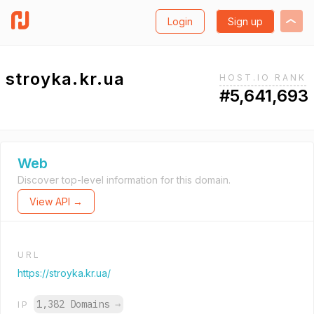
Login
Sign up
stroyka.kr.ua
HOST.IO RANK
#5,641,693
Web
Discover top-level information for this domain.
View API →
URL
https://stroyka.kr.ua/
1,382 Domains
→
IP