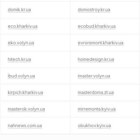
domik.kr.ua
domostroy.kr.ua
eco.kharkiv.ua
ecobud.kharkiv.ua
eko.volyn.ua
evroremont.kharkiv.ua
hitech.kr.ua
homedesign.kr.ua
ibud.volyn.ua
imaster.volyn.ua
kirpich.kharkiv.ua
masterdoma.zt.ua
masterok.volyn.ua
mirremonta.kyiv.ua
nahnews.com.ua
obukhov.kyiv.ua