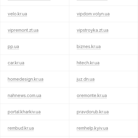
velo.kr.ua
vipdom.volyn.ua
vipremont.zt.ua
vipstroyka.zt.ua
pp.ua
biznes.kr.ua
car.kr.ua
hitech.kr.ua
homedesign.kr.ua
juz.dn.ua
nahnews.com.ua
oremonte.kr.ua
portal.kharkiv.ua
pravdorub.kr.ua
rembud.kr.ua
remhelp.kyiv.ua