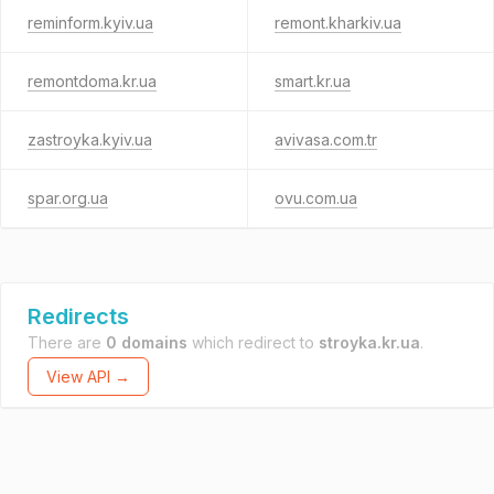
reminform.kyiv.ua
remont.kharkiv.ua
remontdoma.kr.ua
smart.kr.ua
zastroyka.kyiv.ua
avivasa.com.tr
spar.org.ua
ovu.com.ua
Redirects
There are
0 domains
which redirect to
stroyka.kr.ua
.
View API →