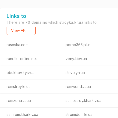
Links to
There are
70 domains
which
stroyka.kr.ua
links to.
View API →
rusoska.com
porno365.plus
runetki-online.net
veny.kiev.ua
obukhov.kyiv.ua
str.volyn.ua
remstroy.kr.ua
remworld.zt.ua
remzona.zt.ua
samostroy.kharkiv.ua
samrem.kharkiv.ua
stroimdom.kr.ua