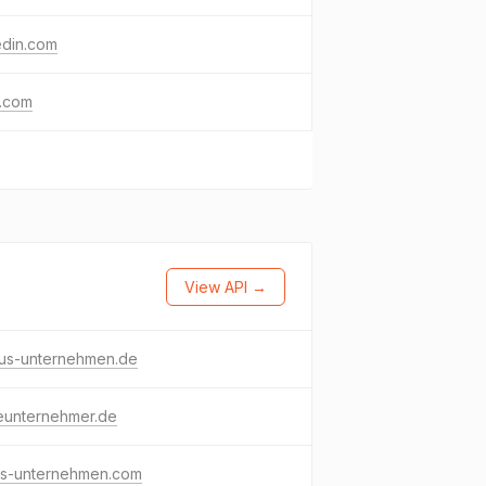
edin.com
g.com
View API →
lus-unternehmen.de
eunternehmer.de
us-unternehmen.com