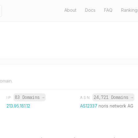
About
Docs
FAQ
Ranking
domain.
83 Domains
→
24,721 Domains
→
IP
ASN
213.95.181.12
AS12337
noris network AG