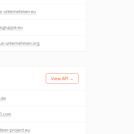
us-unternehmen.eu
usgruppe.eu
lus-unternehmen.org
View API →
.de
0.com
deer-project.eu