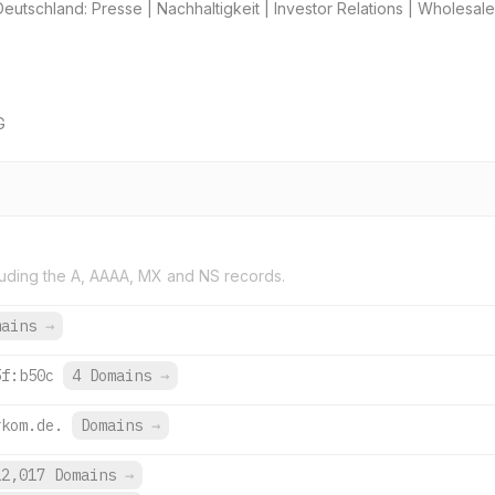
utschland: Presse | Nachhaltigkeit | Investor Relations | Wholesale
G
uding the A, AAAA, MX and NS records.
mains
→
5f:b50c
4 Domains
→
rkom.de.
Domains
→
12,017 Domains
→