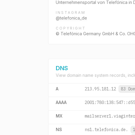
Unternehmensportal von Telefónica in De
INSTAGRAM
@telefonica_de
COPYRIGHT
© Telefónica Germany GmbH & Co. OH
DNS
View domain name system records, incl
A
213.95.181.12
83 Do
AAAA
2001:780:138:547::d5
MX
mailserver1.viaginte
NS
ns1.telefonica.de.