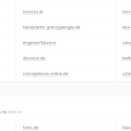
sonorys.at
mov
handytarife-grenzgaenger.de
lara
engineerfuture.io
sar
decisive.de
tief
conceptstore-online.de
o2s
a.de
links to.
fonic.de
blau