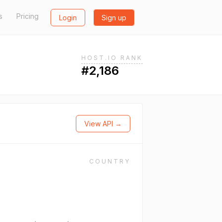
s
Pricing
Login
Sign up
HOST.IO RANK
#2,186
View API →
COUNTRY