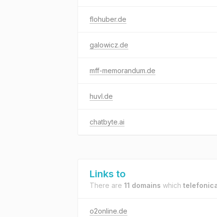
flohuber.de
galowicz.de
mff-memorandum.de
huvl.de
chatbyte.ai
Links to
There are
11 domains
which
telefonic
o2online.de