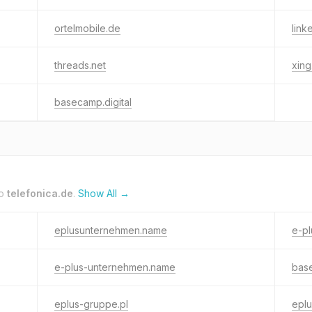
ortelmobile.de
link
threads.net
xin
basecamp.digital
to
telefonica.de
.
Show All →
eplusunternehmen.name
e-p
e-plus-unternehmen.name
bas
eplus-gruppe.pl
epl