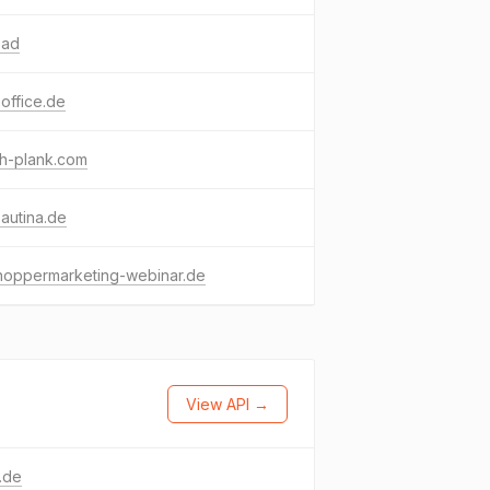
.ad
-office.de
ah-plank.com
bautina.de
hoppermarketing-webinar.de
View API →
.de