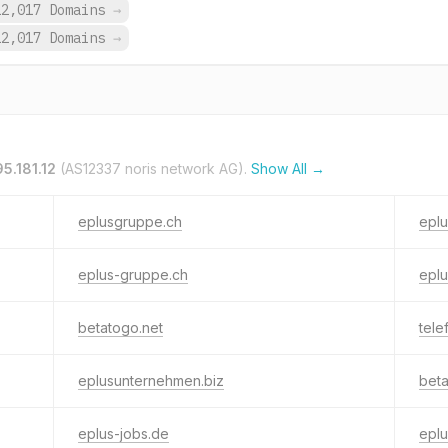
12,017 Domains
→
12,017 Domains
→
95.181.12
(AS12337 noris network AG).
Show All →
eplusgruppe.ch
epl
eplus-gruppe.ch
epl
betatogo.net
tele
eplusunternehmen.biz
bet
eplus-jobs.de
eplu