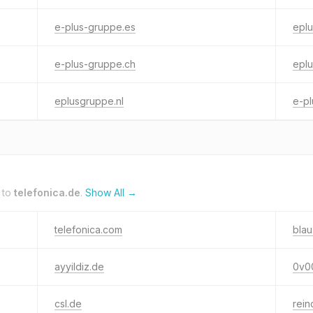
e-plus-gruppe.es
epl
e-plus-gruppe.ch
epl
eplusgruppe.nl
e-p
 to
telefonica.de
.
Show All →
telefonica.com
blau
ayyildiz.de
0v0
csl.de
rein