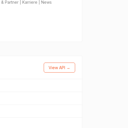
 & Partner | Karriere | News
View API →