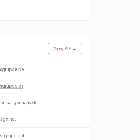
View API →
usgruppe.be
usgruppe.es
fonica-germany.de
a2go.net
s-gruppe.pl